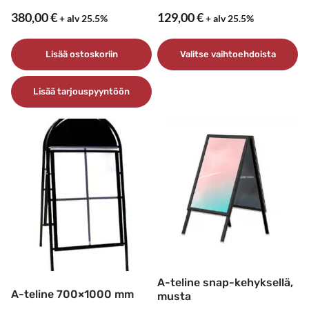
380,00
€
129,00
€
+ alv 25.5%
+ alv 25.5%
Lisää ostoskoriin
Valitse vaihtoehdoista
Tällä
Lisää tarjouspyyntöön
tuotteella
on
useampi
muunnelma.
Voit
tehdä
valinnat
tuotteen
sivulla.
A-teline snap-kehyksellä,
A-teline 700×1000 mm
musta