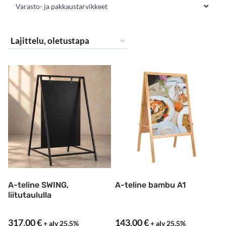
Varasto- ja pakkaustarvikkeet
A-teline SWING,
A-teline bambu A1
liitutaululla
317,00
€
143,00
€
+ alv 25.5%
+ alv 25.5%