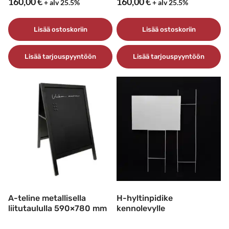
160,00
€
160,00
€
+ alv 25.5%
+ alv 25.5%
Lisää ostoskoriin
Lisää ostoskoriin
Lisää tarjouspyyntöön
Lisää tarjouspyyntöön
A-teline metallisella
H-hyltinpidike
liitutaululla 590×780 mm
kennolevylle