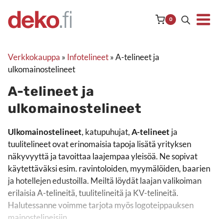
Siirry
sisältöön
0
Verkkokauppa
»
Infotelineet
»
A-telineet ja
ulkomainostelineet
A-telineet ja
ulkomainostelineet
, katupuhujat, ja tuulitelineet ovat erinomaisia tapoja lisät
Ulkomainostelineet
, katupuhujat,
A-telineet
ja
tuulitelineet ovat erinomaisia tapoja lisätä yrityksen
näkyvyyttä ja tavoittaa laajempaa yleisöä. Ne sopivat
käytettäväksi esim. ravintoloiden, myymälöiden, baarien
ja hotellejen edustoilla. Meiltä löydät laajan valikoiman
erilaisia A-telineitä, tuulitelineitä ja KV-telineitä.
Halutessanne voimme tarjota myös logoteippauksen
mainostelineisiin.