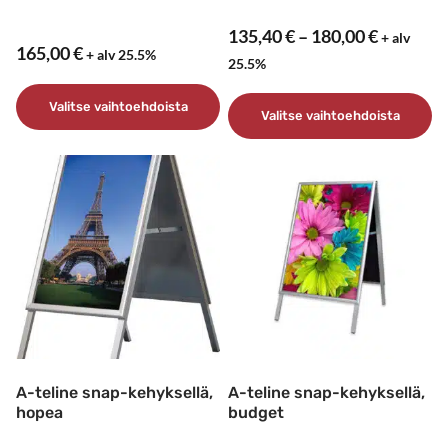
Hintaluo
135,40
€
–
180,00
€
+ alv
165,00
€
+ alv 25.5%
135,40 €
25.5%
-
Valitse vaihtoehdoista
180,00 €
Valitse vaihtoehdoista
Tällä
Tällä
tuotteella
tuotteella
on
on
useampi
useampi
muunnelma.
muunnelma.
Voit
Voit
tehdä
tehdä
valinnat
valinnat
tuotteen
tuotteen
sivulla.
sivulla.
A-teline snap-kehyksellä,
A-teline snap-kehyksellä,
hopea
budget