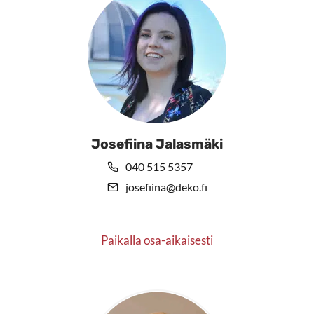
Josefiina Jalasmäki
040 515 5357
josefiina@deko.fi
Paikalla osa-aikaisesti