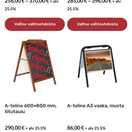
Hintaluokka:
Hintaluo
256,00
€
–
370,00
€
285,00
€
–
396,00
€
+ alv
+ alv
256,00 €
285,00 €
25.5%
25.5%
-
-
370,00 €
396,00 €
Valitse vaihtoehdoista
Valitse vaihtoehdoista
Tällä
Tällä
tuotteella
tuotteella
on
on
useampi
useampi
muunnelma.
muunnelma.
Voit
Voit
tehdä
tehdä
valinnat
valinnat
tuotteen
tuotteen
sivulla.
sivulla.
A-teline 600×800 mm,
A-teline A3 vaaka, musta
liitutaulu
290,00
€
86,00
€
+ alv 25.5%
+ alv 25.5%