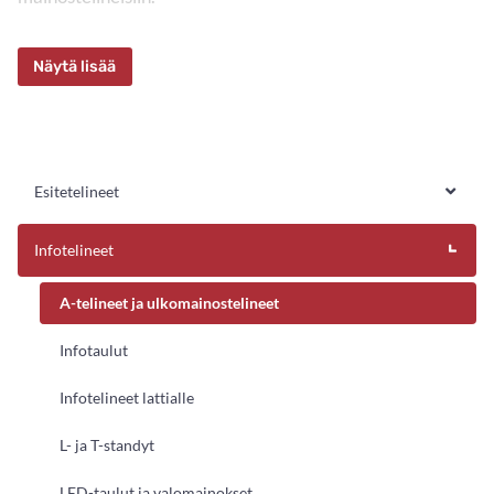
Näytä lisää
Esitetelineet
Infotelineet
A-telineet ja ulkomainostelineet
Infotaulut
Infotelineet lattialle
L- ja T-standyt
LED-taulut ja valomainokset