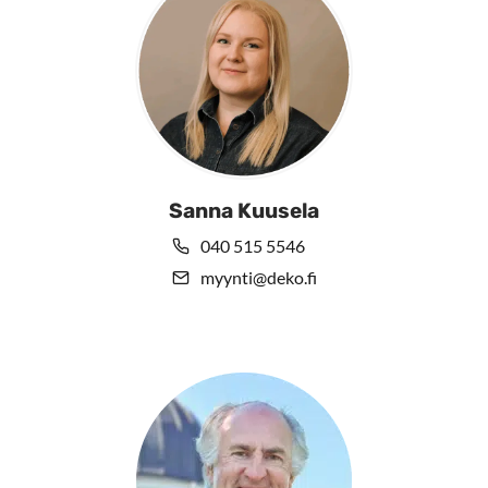
Sanna Kuusela
040 515 5546
myynti@deko.fi