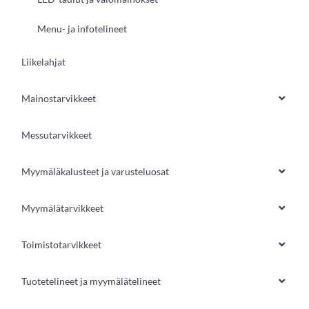
Menu- ja infotelineet
Liikelahjat
Mainostarvikkeet
Messutarvikkeet
Myymäläkalusteet ja varusteluosat
Myymälätarvikkeet
Toimistotarvikkeet
Tuotetelineet ja myymälätelineet