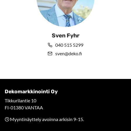
Sven Fyhr
040 515 5299
sven@deko.fi
Dekomarkkinointi Oy
Tikkurilantie 10
FI-01380 VANTAA
Myyntinäyttely avoinna arkisin 9-15.