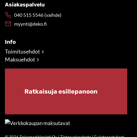
Asiakaspalvelu
040 515 5546 (vaihde)
myynti@deko.fi
Info
Toimitusehdot
Maksuehdot
Ratkaisuja esillepanoon