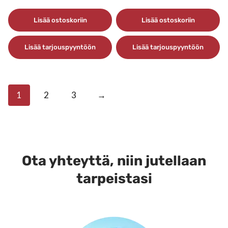
Lisää ostoskoriin
Lisää ostoskoriin
Lisää tarjouspyyntöön
Lisää tarjouspyyntöön
1
2
3
→
Ota yhteyttä, niin jutellaan
tarpeistasi