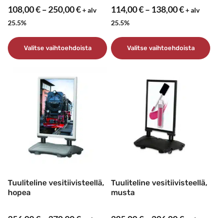
Hintaluokka:
Hintaluo
108,00
€
–
250,00
€
114,00
€
–
138,00
€
+ alv
+ alv
108,00 €
114,00 €
25.5%
25.5%
-
-
250,00 €
138,00 €
Valitse vaihtoehdoista
Valitse vaihtoehdoista
Tällä
Tällä
tuotteella
tuotteella
on
on
useampi
useampi
muunnelma.
muunnelma.
Voit
Voit
tehdä
tehdä
valinnat
valinnat
tuotteen
tuotteen
sivulla.
sivulla.
Tuuliteline vesitiivisteellä,
Tuuliteline vesitiivisteellä,
hopea
musta