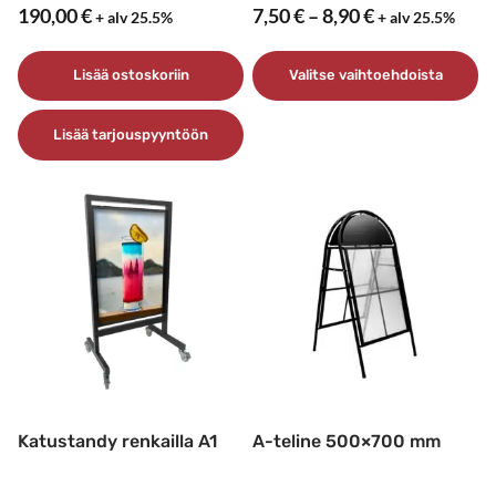
Hintaluokka:
190,00
€
7,50
€
–
8,90
€
+ alv 25.5%
+ alv 25.5%
7,50 €
-
Lisää ostoskoriin
Valitse vaihtoehdoista
8,90 €
Tällä
Lisää tarjouspyyntöön
tuotteella
on
useampi
muunnelma.
Voit
tehdä
valinnat
tuotteen
sivulla.
Katustandy renkailla A1
A-teline 500×700 mm