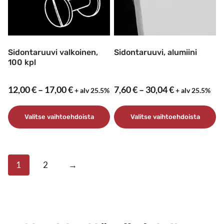
Sidontaruuvi valkoinen,
Sidontaruuvi, alumiini
100 kpl
Hintaluokka:
Hintaluokka
12,00
€
–
17,00
€
7,60
€
–
30,04
€
+ alv 25.5%
+ alv 25.5%
12,00 €
7,60 €
-
-
Valitse vaihtoehdoista
Valitse vaihtoehdoista
17,00 €
30,04 €
Tällä
Tällä
tuotteella
tuotteella
on
on
1
2
→
useampi
useampi
muunnelma.
muunnelma.
Voit
Voit
tehdä
tehdä