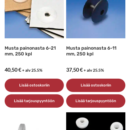
Voit
tehdä
valinnat
tuotteen
sivulla.
Musta painonasta 6-21
Musta painonasta 6-11
mm, 250 kpl
mm, 250 kpl
40,50
€
37,50
€
+ alv 25.5%
+ alv 25.5%
Lisää ostoskoriin
Lisää ostoskoriin
Lisää tarjouspyyntöön
Lisää tarjouspyyntöön