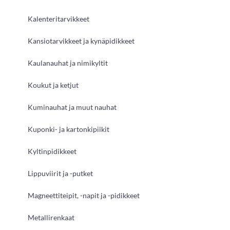
Kalenteritarvikkeet
Kansiotarvikkeet ja kynäpidikkeet
Kaulanauhat ja nimikyltit
Koukut ja ketjut
Kuminauhat ja muut nauhat
Kuponki- ja kartonkipiikit
Kyltinpidikkeet
Lippuviirit ja -putket
Magneettiteipit, -napit ja -pidikkeet
Metallirenkaat