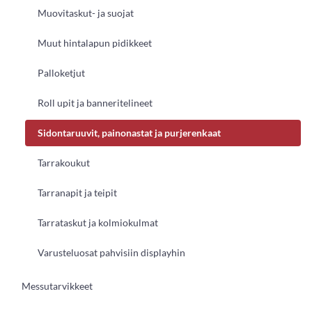
Muovitaskut- ja suojat
Muut hintalapun pidikkeet
Palloketjut
Roll upit ja banneritelineet
Sidontaruuvit, painonastat ja purjerenkaat
Tarrakoukut
Tarranapit ja teipit
Tarrataskut ja kolmiokulmat
Varusteluosat pahvisiin displayhin
Messutarvikkeet