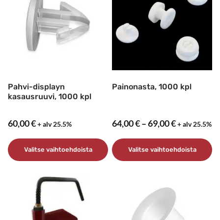
Pahvi-displayn
Painonasta, 1000 kpl
kasausruuvi, 1000 kpl
Hintaluokk
60,00
€
64,00
€
–
69,00
€
+ alv 25.5%
+ alv 25.5%
64,00 €
-
Valitse vaihtoehdoista
Valitse vaihtoehdoista
69,00 €
Tällä
Tällä
tuotteella
tuotteella
on
on
useampi
useampi
muunnelma.
muunnelma.