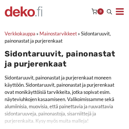
Siirry
sisältöön
0
Verkkokauppa
»
Mainostarvikkeet
»
Sidontaruuvit,
painonastat ja purjerenkaat
Sidontaruuvit, painonastat
ja purjerenkaat
Sidontaruuvit, painonastat ja purjerenkaat moneen käyttöön. 
Sidontaruuvit, painonastat ja purjerenkaat moneen
käyttöön. Sidontaruuvit, painonastat ja purjerenkaat
ovat monikäyttöisiä tarvikkeita, jotka sopivat esim.
näyteviuhkojen kasaamiseen. Valikoimissamme sekä
alumiinisia, muovisia, että painettavia ja ruuvattavia
sidontaruuveja, painonastoja, sisarniittejä ja
purjerenkaita. Kysy myös muita malleja!