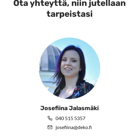
valinnat
valinnat
Ota yhteyttä, niin jutellaan
tuotteen
tuotteen
tarpeistasi
sivulla.
sivulla.
Josefiina Jalasmäki
040 515 5357
josefiina@deko.fi