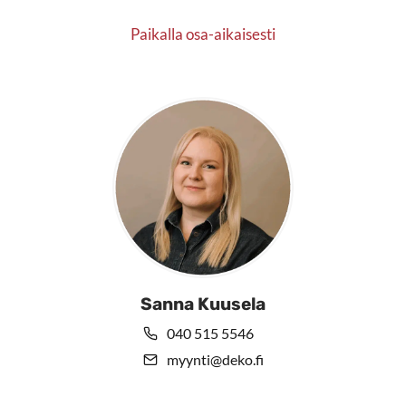
Paikalla osa-aikaisesti
Sanna Kuusela
040 515 5546
myynti@deko.fi