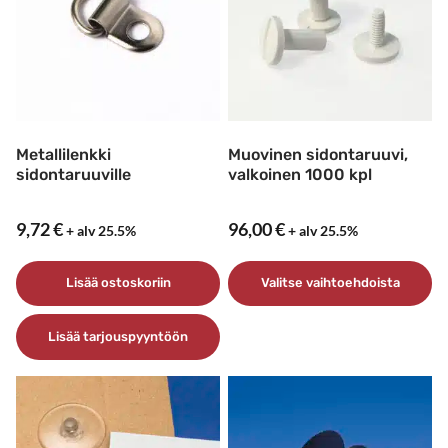
Metallilenkki
Muovinen sidontaruuvi,
sidontaruuville
valkoinen 1000 kpl
9,72
€
96,00
€
+ alv 25.5%
+ alv 25.5%
Lisää ostoskoriin
Valitse vaihtoehdoista
Tällä
Lisää tarjouspyyntöön
tuotteella
on
useampi
muunnelma.