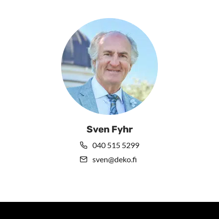
Sven Fyhr
040 515 5299
sven@deko.fi