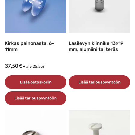
Kirkas painonasta, 6-
Lasilevyn kiinnike 13×19
11mm
mm, alumiini tai teräs
37,50
€
+ alv 25.5%
Lisää ostoskoriin
Lisää tarjouspyyntöön
Lisää tarjouspyyntöön