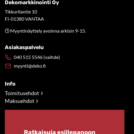
Dekomarkkinointi Oy
Tikkurilantie 10
FI-01380 VANTAA
Myyntinäyttely avoinna arkisin 9-15.
Asiakaspalvelu
040 515 5546 (vaihde)
myynti@deko.fi
Info
Toimitusehdot
Maksuehdot
Ratkaisuja esillepanoon