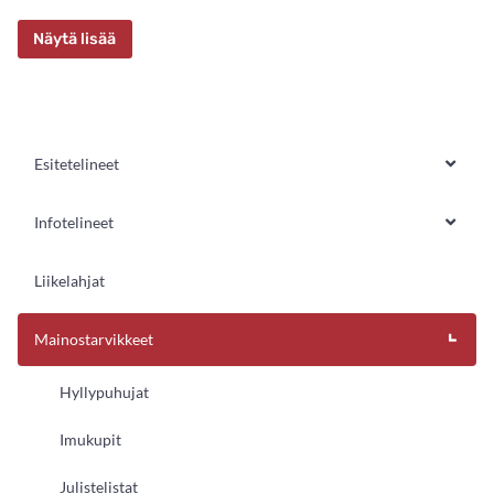
Näytä lisää
Esitetelineet
Infotelineet
Liikelahjat
Mainostarvikkeet
Hyllypuhujat
Imukupit
Julistelistat