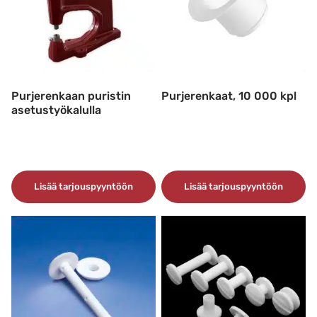
Voit
Voit
tehdä
tehdä
valinnat
valinnat
tuotteen
tuotteen
sivulla.
sivulla.
Purjerenkaan puristin
Purjerenkaat, 10 000 kpl
asetustyökalulla
Lisää tarjouspyyntöön
Lisää tarjouspyyntöön