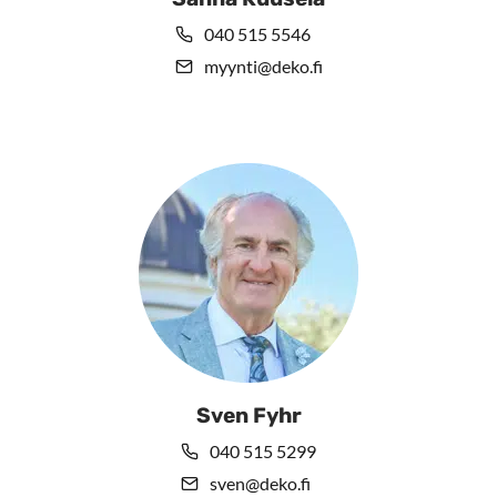
040 515 5546
myynti@deko.fi
Sven Fyhr
040 515 5299
sven@deko.fi