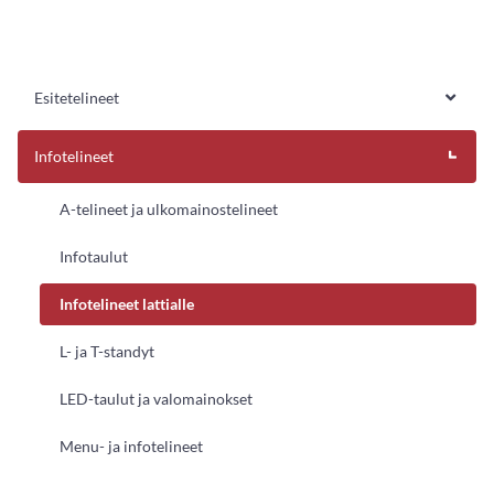
Esitetelineet
Infotelineet
A-telineet ja ulkomainostelineet
Infotaulut
Infotelineet lattialle
L- ja T-standyt
LED-taulut ja valomainokset
Menu- ja infotelineet