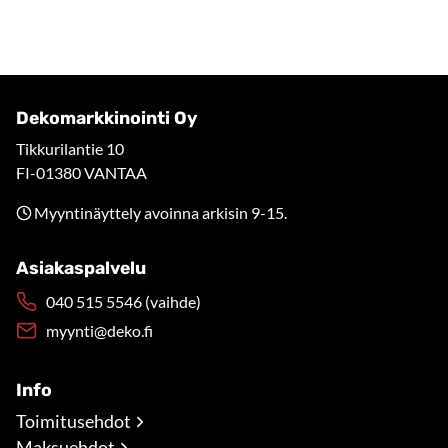
Dekomarkkinointi Oy
Tikkurilantie 10
FI-01380 VANTAA
Myyntinäyttely avoinna arkisin 9-15.
Asiakaspalvelu
040 515 5546 (vaihde)
myynti@deko.fi
Info
Toimitusehdot
Maksuehdot