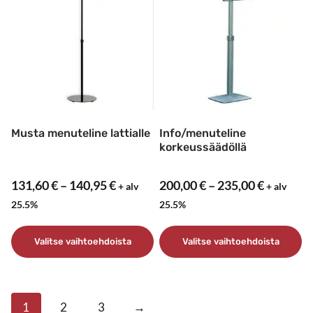
on
on
useampi
useampi
muunnelma.
muunnelma.
Voit
Voit
tehdä
tehdä
valinnat
valinnat
tuotteen
tuotteen
sivulla.
sivulla.
Musta menuteline lattialle
Info/menuteline
korkeussäädöllä
Hintaluokka:
Hintaluo
131,60
€
–
140,95
€
200,00
€
–
235,00
€
+ alv
+ alv
131,60 €
200,00 €
25.5%
25.5%
-
-
140,95 €
235,00 €
Valitse vaihtoehdoista
Valitse vaihtoehdoista
Tällä
Tällä
tuotteella
tuotteella
on
on
1
2
3
→