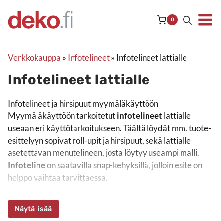
Siirry
sisältöön
0
Verkkokauppa
»
Infotelineet
»
Infotelineet lattialle
Infotelineet lattialle
Infotelineet ja hirsipuut myymäläkäyttöön Myymäläkäyttöön tar
Infotelineet ja hirsipuut myymäläkäyttöön
Myymäläkäyttöön tarkoitetut
infotelineet
lattialle
useaan eri käyttötarkoitukseen. Täältä löydät mm. tuote-
esittelyyn sopivat roll-upit ja hirsipuut, sekä lattialle
asetettavan menutelineen, josta löytyy useampi malli.
Infoteline
on saatavilla snap-kehyksillä, jolloin esite on
helppo vaihtaa tarvittaessa.
Näytä lisää