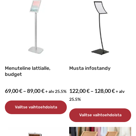
tuotteella
tuotteella
on
on
useampi
useampi
muunnelma.
muunnelma.
Voit
Voit
tehdä
tehdä
valinnat
valinnat
tuotteen
tuotteen
sivulla.
sivulla.
Menuteline lattialle,
Musta infostandy
budget
Hintaluokka:
Hintaluo
69,00
€
–
89,00
€
122,00
€
–
128,00
€
+ alv 25.5%
+ alv
69,00 €
122,00 €
25.5%
-
-
Valitse vaihtoehdoista
89,00 €
128,00 €
Valitse vaihtoehdoista
Tällä
tuotteella
Tällä
on
tuotteella