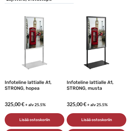
Infoteline lattialle A1,
Infoteline lattialle A1,
STRONG, hopea
STRONG, musta
325,00
€
325,00
€
+ alv 25.5%
+ alv 25.5%
Lisää ostoskoriin
Lisää ostoskoriin