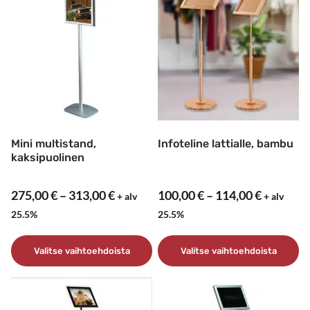
useampi
on
muunnelma.
useampi
Voit
muunnelma.
tehdä
Voit
valinnat
tehdä
tuotteen
valinnat
sivulla.
tuotteen
sivulla.
Mini multistand,
Infoteline lattialle, bambu
kaksipuolinen
Hintaluokka:
Hintaluo
275,00
€
–
313,00
€
100,00
€
–
114,00
€
+ alv
+ alv
275,00 €
100,00 €
25.5%
25.5%
-
-
313,00 €
114,00 €
Valitse vaihtoehdoista
Valitse vaihtoehdoista
Tällä
Tällä
tuotteella
tuotteella