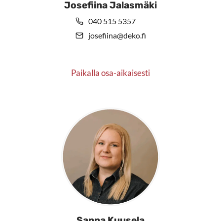
Josefiina Jalasmäki
040 515 5357
josefiina@deko.fi
Paikalla osa-aikaisesti
Sanna Kuusela