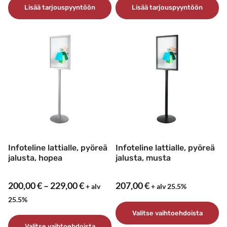
Lisää tarjouspyyntöön
Lisää tarjouspyyntöön
Infoteline lattialle, pyöreä
Infoteline lattialle, pyöreä
jalusta, hopea
jalusta, musta
Hintaluokka:
200,00
€
–
229,00
€
207,00
€
+ alv
+ alv 25.5%
200,00 €
25.5%
-
Valitse vaihtoehdoista
229,00 €
Valitse vaihtoehdoista