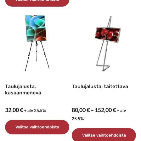
Tällä
tuotteella
Tällä
on
tuotteella
useampi
on
muunnelma.
useampi
Voit
muunnelma.
tehdä
Voit
valinnat
tehdä
tuotteen
valinnat
sivulla.
tuotteen
sivulla.
Taulujalusta,
Taulujalusta, taitettava
kasaanmenevä
Hintaluok
32,00
€
80,00
€
–
152,00
€
+ alv 25.5%
+ alv
80,00 €
25.5%
-
Valitse vaihtoehdoista
152,00 €
Valitse vaihtoehdoista
Tällä