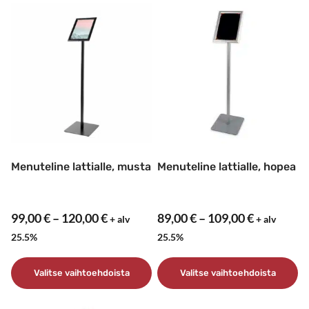
tuotteella
Tällä
on
tuotteella
useampi
on
muunnelma.
useampi
Voit
muunnelma.
tehdä
Voit
valinnat
tehdä
tuotteen
valinnat
sivulla.
tuotteen
sivulla.
Menuteline lattialle, musta
Menuteline lattialle, hopea
Hintaluokka:
Hintaluok
99,00
€
–
120,00
€
89,00
€
–
109,00
€
+ alv
+ alv
99,00 €
89,00 €
25.5%
25.5%
-
-
120,00 €
109,00 €
Valitse vaihtoehdoista
Valitse vaihtoehdoista
Tällä
Tällä