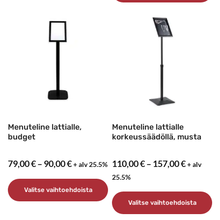
tuotteella
Tällä
on
tuotteella
useampi
on
muunnelma.
useampi
Voit
muunnelma.
tehdä
Voit
valinnat
tehdä
tuotteen
valinnat
sivulla.
tuotteen
sivulla.
Menuteline lattialle,
Menuteline lattialle
budget
korkeussäädöllä, musta
Hintaluokka:
Hintaluo
79,00
€
–
90,00
€
110,00
€
–
157,00
€
+ alv 25.5%
+ alv
79,00 €
110,00 €
25.5%
-
-
Valitse vaihtoehdoista
90,00 €
157,00 €
Valitse vaihtoehdoista
Tällä