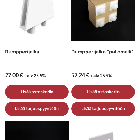
Voit
tehdä
valinnat
tuotteen
sivulla.
Dumpperijalka
Dumpperijalka ”pallomalli”
27,00
€
57,24
€
+ alv 25.5%
+ alv 25.5%
Lisää ostoskoriin
Lisää ostoskoriin
Lisää tarjouspyyntöön
Lisää tarjouspyyntöön