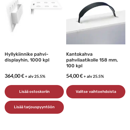
Hyllykiinnike pahvi-
Kantokahva
displayhin, 1000 kpl
pahvilaatikolle 158 mm,
100 kpl
364,00
€
54,00
€
+ alv 25.5%
+ alv 25.5%
Lisää ostoskoriin
Valitse vaihtoehdoista
Tällä
Lisää tarjouspyyntöön
tuotteella
on
useampi