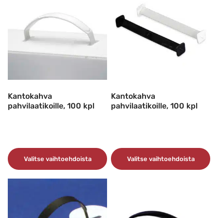
muunnelma.
Voit
tehdä
valinnat
tuotteen
sivulla.
Kantokahva
Kantokahva
pahvilaatikoille, 100 kpl
pahvilaatikoille, 100 kpl
Valitse vaihtoehdoista
Valitse vaihtoehdoista
Tällä
Tällä
tuotteella
tuotteella
on
on
useampi
useampi