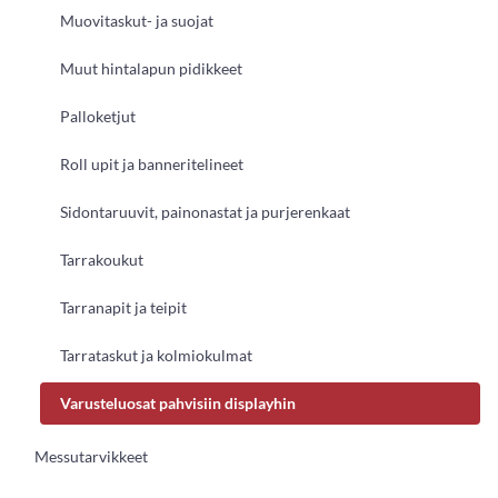
Muovitaskut- ja suojat
Muut hintalapun pidikkeet
Palloketjut
Roll upit ja banneritelineet
Sidontaruuvit, painonastat ja purjerenkaat
Tarrakoukut
Tarranapit ja teipit
Tarrataskut ja kolmiokulmat
Varusteluosat pahvisiin displayhin
Messutarvikkeet