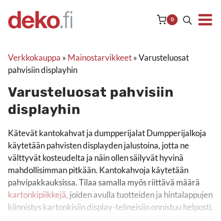
Siirry
sisältöön
0
Verkkokauppa
»
Mainostarvikkeet
»
Varusteluosat
pahvisiin displayhin
Varusteluosat pahvisiin
displayhin
Kätevät kantokahvat ja dumpperijalat Dumpperijalkoja käytetä
Kätevät kantokahvat ja dumpperijalat Dumpperijalkoja
käytetään pahvisten displayden jalustoina, jotta ne
välttyvät kosteudelta ja näin ollen säilyvät hyvinä
mahdollisimman pitkään. Kantokahvoja käytetään
pahvipakkauksissa. Tilaa samalla myös riittävä määrä
kartonkipiikkejä
, joiden avulla tuotteiden ja hintalappujen
kiinnistys kartonkisiin display-telineisiin onnistuu helposti.