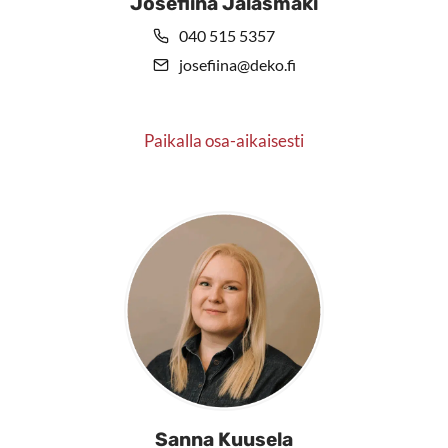
Josefiina Jalasmäki
040 515 5357
josefiina@deko.fi
Paikalla osa-aikaisesti
Sanna Kuusela