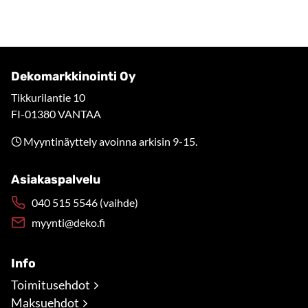
Dekomarkkinointi Oy
Tikkurilantie 10
FI-01380 VANTAA
Myyntinäyttely avoinna arkisin 9-15.
Asiakaspalvelu
040 515 5546 (vaihde)
myynti@deko.fi
Info
Toimitusehdot
Maksuehdot