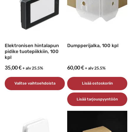
tehdä
valinnat
tuotteen
sivulla.
Elektronisen hintalapun
Dumpperijalka, 100 kpl
pidike tuotepiikkiin, 100
kpl
35,00
€
60,00
€
+ alv 25.5%
+ alv 25.5%
Valitse vaihtoehdoista
Lisää ostoskoriin
Tällä
Lisää tarjouspyyntöön
tuotteella
on
useampi
muunnelma.