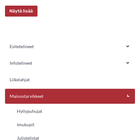
Näytä lisää
Esitetelineet
Infotelineet
Liikelahjat
Mainostarvikkeet
Hyllypuhujat
Imukupit
Julistelistat