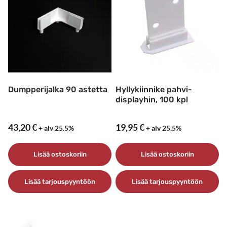
Dumpperijalka 90 astetta
Hyllykiinnike pahvi-
displayhin, 100 kpl
43,20
€
19,95
€
+ alv 25.5%
+ alv 25.5%
Lisää ostoskoriin
Lisää ostoskoriin
Lisää tarjouspyyntöön
Lisää tarjouspyyntöön