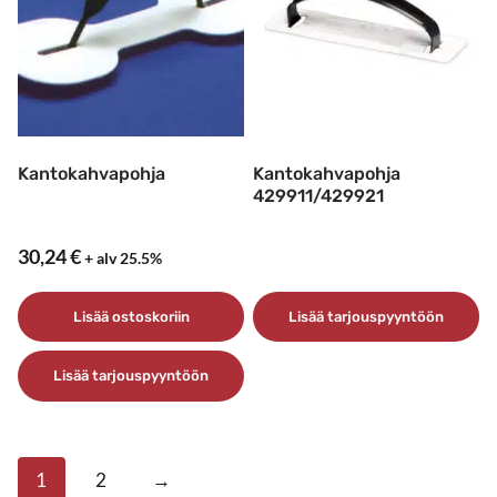
muunnelma.
muunnelma.
Voit
Voit
tehdä
tehdä
valinnat
valinnat
tuotteen
tuotteen
sivulla.
sivulla.
Kantokahvapohja
Kantokahvapohja
429911/429921
30,24
€
+ alv 25.5%
Lisää ostoskoriin
Lisää tarjouspyyntöön
Lisää tarjouspyyntöön
1
2
→