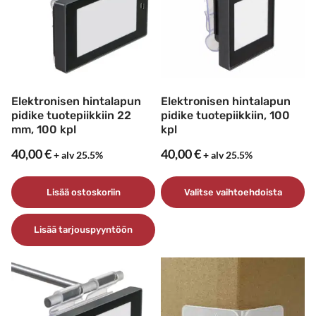
Elektronisen hintalapun
Elektronisen hintalapun
pidike tuotepiikkiin 22
pidike tuotepiikkiin, 100
mm, 100 kpl
kpl
40,00
€
40,00
€
+ alv 25.5%
+ alv 25.5%
Lisää ostoskoriin
Valitse vaihtoehdoista
Tällä
Lisää tarjouspyyntöön
tuotteella
on
useampi
muunnelma.
Voit