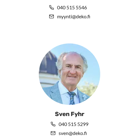
040 515 5546
myynti@deko.fi
Sven Fyhr
040 515 5299
sven@deko.fi