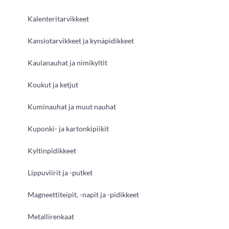
Kalenteritarvikkeet
Kansiotarvikkeet ja kynäpidikkeet
Kaulanauhat ja nimikyltit
Koukut ja ketjut
Kuminauhat ja muut nauhat
Kuponki- ja kartonkipiikit
Kyltinpidikkeet
Lippuviirit ja -putket
Magneettiteipit, -napit ja -pidikkeet
Metallirenkaat