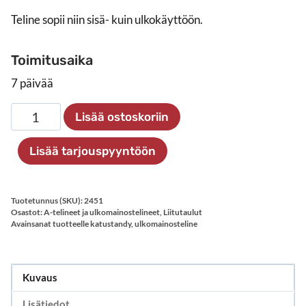
Teline sopii niin sisä- kuin ulkokäyttöön.
Toimitusaika
7 päivää
A-
Lisää ostoskoriin
teline
metallisella
Lisää tarjouspyyntöön
liitutaululla
460×680
mm
Tuotetunnus (SKU):
2451
määrä
Osastot:
A-telineet ja ulkomainostelineet
,
Liitutaulut
Avainsanat tuotteelle
katustandy
,
ulkomainosteline
Kuvaus
Lisätiedot