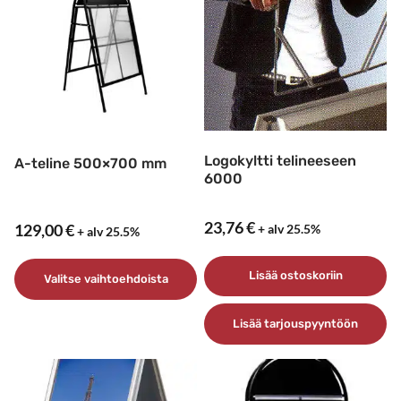
Logokyltti telineeseen
A-teline 500×700 mm
6000
23,76
€
+ alv 25.5%
129,00
€
+ alv 25.5%
Lisää ostoskoriin
Valitse vaihtoehdoista
Tällä
Lisää tarjouspyyntöön
tuotteella
on
useampi