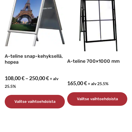
muunnelma.
Voit
tehdä
valinnat
tuotteen
sivulla.
A-teline snap-kehyksellä,
A-teline 700×1000 mm
hopea
Hintaluokka:
108,00
€
–
250,00
€
+ alv
165,00
€
+ alv 25.5%
108,00 €
25.5%
–
Valitse vaihtoehdoista
250,00 €
Valitse vaihtoehdoista
Tällä
Tällä
tuotteella
tuotteella
on
on