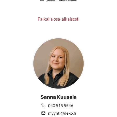
Paikalla osa-aikaisesti
Sanna Kuusela
040 515 5546
myynti@deko.fi