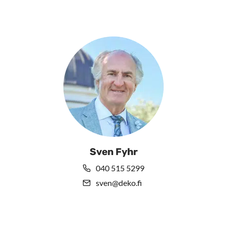
Sven Fyhr
040 515 5299
sven@deko.fi