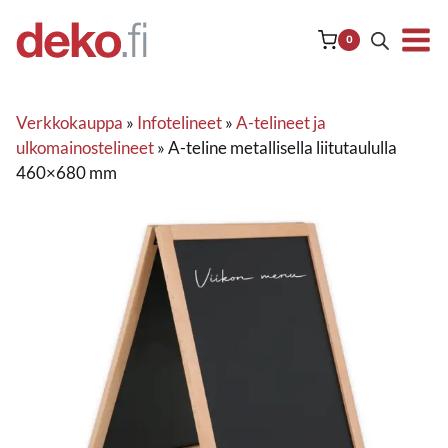
Siirry
sisältöön
0
Verkkokauppa
»
Infotelineet
»
A-telineet ja
ulkomainostelineet
»
A-teline metallisella liitutaululla
460×680 mm