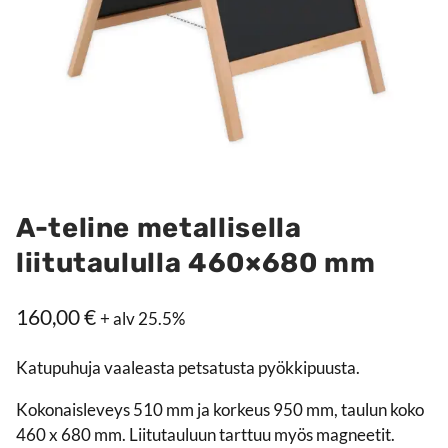
A-teline metallisella
liitutaululla 460×680 mm
160,00
€
+ alv 25.5%
Katupuhuja vaaleasta petsatusta pyökkipuusta.
Kokonaisleveys 510 mm ja korkeus 950 mm, taulun koko
460 x 680 mm. Liitutauluun tarttuu myös magneetit.