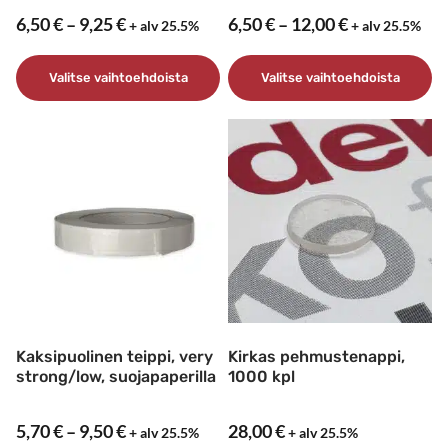
Hintaluokka:
Hintaluokka
6,50
€
–
9,25
€
6,50
€
–
12,00
€
+ alv 25.5%
+ alv 25.5%
6,50 €
6,50 €
-
-
Valitse vaihtoehdoista
Valitse vaihtoehdoista
9,25 €
12,00 €
Tällä
Tällä
tuotteella
tuotteella
on
on
useampi
useampi
muunnelma.
muunnelma.
Voit
Voit
tehdä
tehdä
valinnat
valinnat
tuotteen
tuotteen
sivulla.
sivulla.
Kaksipuolinen teippi, very
Kirkas pehmustenappi,
strong/low, suojapaperilla
1000 kpl
Hintaluokka:
5,70
€
–
9,50
€
28,00
€
+ alv 25.5%
+ alv 25.5%