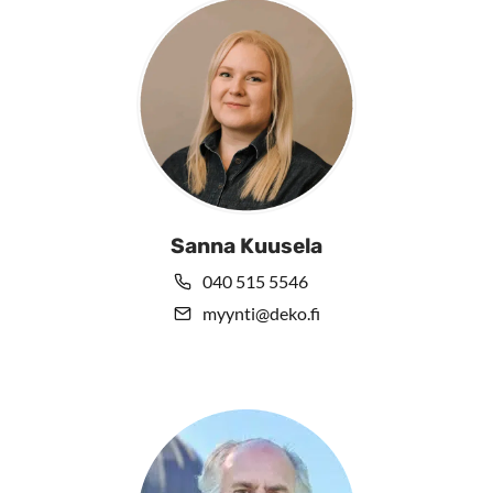
Sanna Kuusela
040 515 5546
myynti@deko.fi