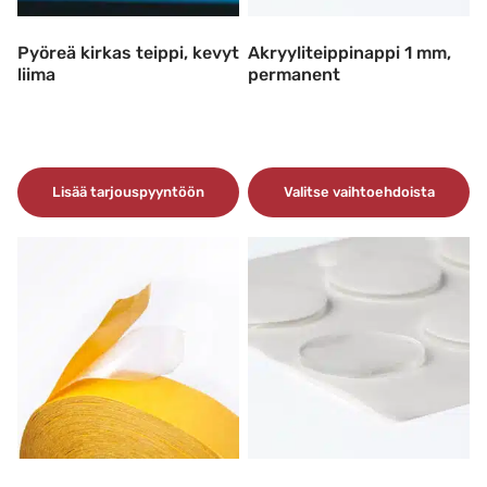
Pyöreä kirkas teippi, kevyt
Akryyliteippinappi 1 mm,
liima
permanent
Lisää tarjouspyyntöön
Valitse vaihtoehdoista
Tällä
tuotteella
on
useampi
muunnelma.
Voit
tehdä
valinnat
tuotteen
sivulla.