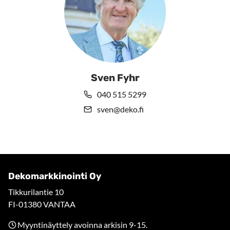
Sven Fyhr
040 515 5299
sven@deko.fi
Dekomarkkinointi Oy
Tikkurilantie 10
FI-01380 VANTAA
Myyntinäyttely avoinna arkisin 9-15.