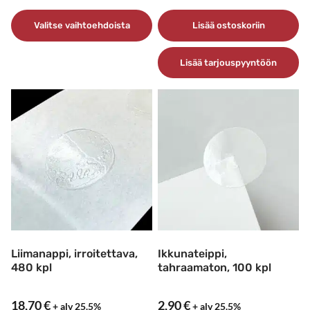
5,70 €
-
Valitse vaihtoehdoista
Lisää ostoskoriin
9,50 €
Tällä
Lisää tarjouspyyntöön
tuotteella
on
useampi
muunnelma.
Voit
tehdä
valinnat
tuotteen
sivulla.
Liimanappi, irroitettava,
Ikkunateippi,
480 kpl
tahraamaton, 100 kpl
18,70
€
2,90
€
+ alv 25.5%
+ alv 25.5%