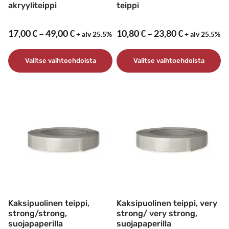
akryyliteippi
teippi
Hintaluokka:
Hintaluokk
17,00
€
–
49,00
€
10,80
€
–
23,80
€
+ alv 25.5%
+ alv 25.5%
17,00 €
10,80 €
-
-
Valitse vaihtoehdoista
Valitse vaihtoehdoista
49,00 €
23,80 €
Tällä
Tällä
tuotteella
tuotteella
on
on
useampi
useampi
muunnelma.
muunnelma.
Voit
Voit
tehdä
tehdä
valinnat
valinnat
tuotteen
tuotteen
sivulla.
sivulla.
Kaksipuolinen teippi,
Kaksipuolinen teippi, very
strong/strong,
strong/ very strong,
suojapaperilla
suojapaperilla