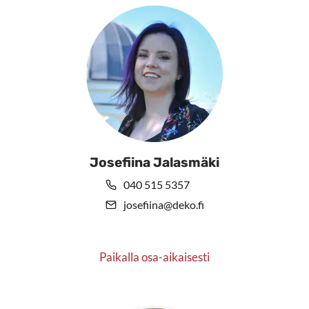
Josefiina Jalasmäki
040 515 5357
josefiina@deko.fi
Paikalla osa-aikaisesti