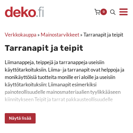
Siirry
sisältöön
0
Verkkokauppa
»
Mainostarvikkeet
»
Tarranapit ja teipit
Tarranapit ja teipit
Liimanappeja, teippejä ja tarranappeja useisiin käyttötarkoitu
Liimanappeja, teippejä ja tarranappeja useisiin
käyttötarkoituksiin. Liima- ja tarranapit ovat helppoja ja
monikäyttöisiä tuotteita monille eri aloille ja useisiin
käyttötarkoituksiin: Liimanapit esimerkiksi
painoteollisuudelle mainosmateriaalien tyylikkääseen
kiinnitykseen Teipit ja tarrat pakkausteollisuudelle
Näytä lisää