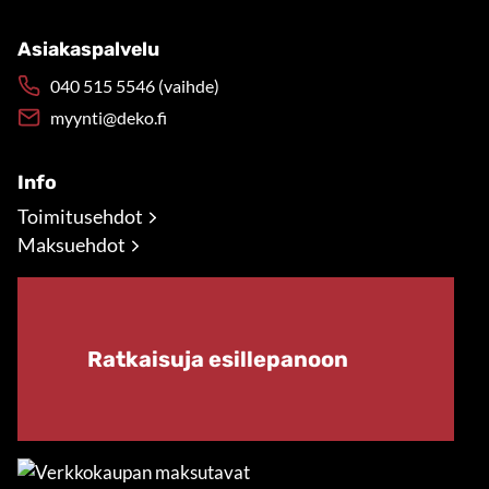
Asiakaspalvelu
040 515 5546 (vaihde)
myynti@deko.fi
Info
Toimitusehdot
Maksuehdot
Ratkaisuja esillepanoon