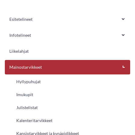
Esitetelineet
Infotelineet
Liikelahjat
Mainostarvikkeet
Hyllypuhujat
Imukupit
Julistelistat
Kalenteritarvikkeet
Kansiotarvikkeet ja kynäpidikkeet