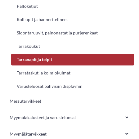
Palloketjut
Roll upit ja banneritelineet
Sidontaruuvit, painonastat ja purjerenkaat
Tarrakoukut
Tarranapit ja teipit
Tarrataskut ja kolmiokulmat
Varusteluosat pahvisiin displayhin
Messutarvikkeet
Myymäläkalusteet ja varusteluosat
Myymälätarvikkeet