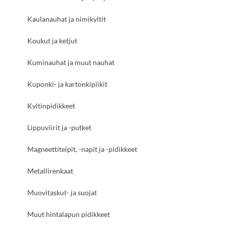
Kaulanauhat ja nimikyltit
Koukut ja ketjut
Kuminauhat ja muut nauhat
Kuponki- ja kartonkipiikit
Kyltinpidikkeet
Lippuviirit ja -putket
Magneettiteipit, -napit ja -pidikkeet
Metallirenkaat
Muovitaskut- ja suojat
Muut hintalapun pidikkeet