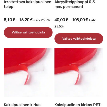
Irroitettava kaksipuolinen
Akryyliteippinappi 0,5
teippi
mm, permanent
Hintaluokka:
Hintaluok
8,10
€
–
16,20
€
40,00
€
–
105,00
€
+ alv 25.5%
+ alv
8,10 €
40,00 €
25.5%
-
-
Valitse vaihtoehdoista
16,20 €
105,00 €
Valitse vaihtoehdoista
Tällä
tuotteella
Tällä
on
tuotteella
useampi
on
muunnelma.
useampi
Voit
muunnelma.
tehdä
Voit
valinnat
tehdä
tuotteen
valinnat
sivulla.
tuotteen
sivulla.
Kaksipuolinen kirkas
Kaksipuolinen kirkas PET-