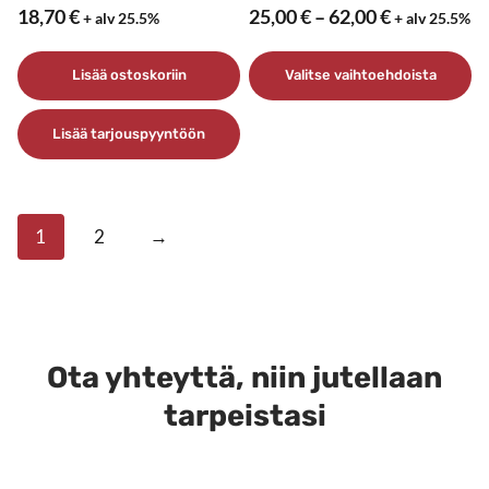
Hintaluokk
18,70
€
25,00
€
–
62,00
€
+ alv 25.5%
+ alv 25.5%
25,00 €
-
Lisää ostoskoriin
Valitse vaihtoehdoista
62,00 €
Tällä
Lisää tarjouspyyntöön
tuotteella
on
useampi
muunnelma.
1
2
→
Voit
tehdä
valinnat
tuotteen
sivulla.
Ota yhteyttä, niin jutellaan
tarpeistasi