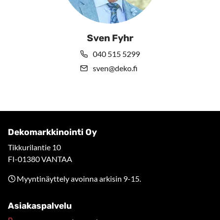
Sven Fyhr
040 515 5299
sven@deko.fi
Dekomarkkinointi Oy
Tikkurilantie 10
FI-01380 VANTAA
Myyntinäyttely avoinna arkisin 9-15.
Asiakaspalvelu