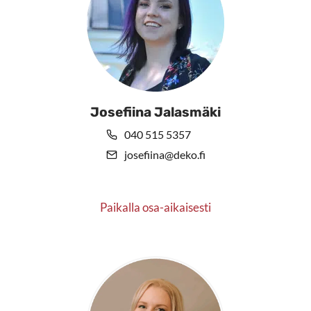
Josefiina Jalasmäki
040 515 5357
josefiina@deko.fi
Paikalla osa-aikaisesti