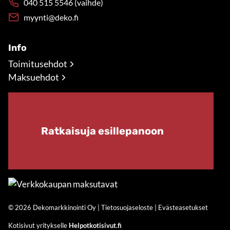
040 515 5546 (vaihde)
myynti@deko.fi
Info
Toimitusehdot
Maksuehdot
Ratkaisuja esillepanoon
© 2026 Dekomarkkinointi Oy |
Tietosuojaseloste
|
Evästeasetukset
Kotisivut yritykselle
Helpotkotisivut.fi