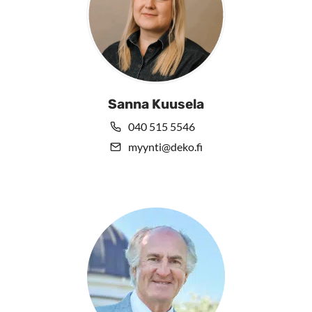
Sanna Kuusela
040 515 5546
myynti@deko.fi