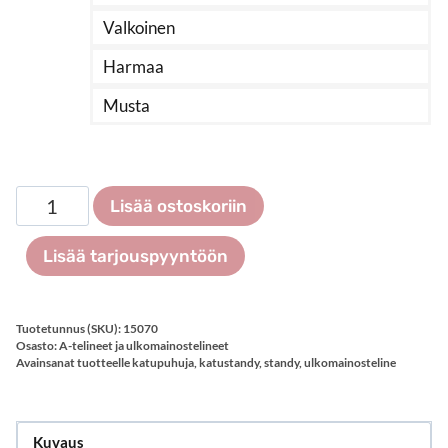
Valkoinen
Harmaa
Musta
A-
Lisää ostoskoriin
teline
500×700
Lisää tarjouspyyntöön
mm
määrä
Tuotetunnus (SKU):
15070
Osasto:
A-telineet ja ulkomainostelineet
Avainsanat tuotteelle
katupuhuja
,
katustandy
,
standy
,
ulkomainosteline
Kuvaus