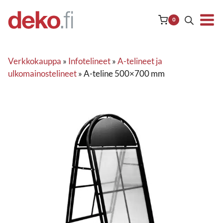
Siirry
sisältöön
0
Verkkokauppa
»
Infotelineet
»
A-telineet ja
ulkomainostelineet
»
A-teline 500×700 mm