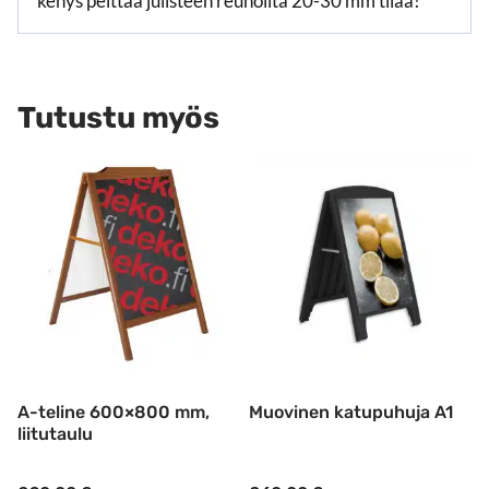
kehys peittää julisteen reunoilta 20-30 mm tilaa!
Tutustu myös
A-teline 600×800 mm,
Muovinen katupuhuja A1
liitutaulu