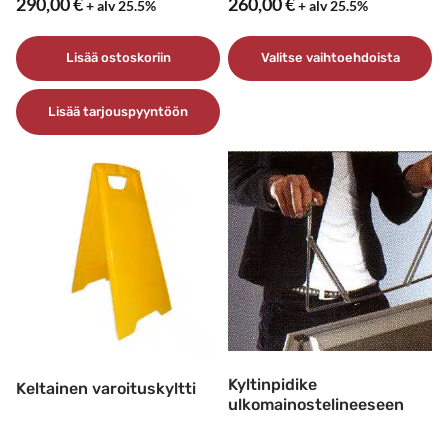
290,00
€
260,00
€
+ alv 25.5%
+ alv 25.5%
Lisää ostoskoriin
Valitse vaihtoehdoista
Tällä
Lisää tarjouspyyntöön
tuotteella
on
useampi
muunnelma.
Voit
tehdä
valinnat
tuotteen
sivulla.
Kyltinpidike
Keltainen varoituskyltti
ulkomainostelineeseen