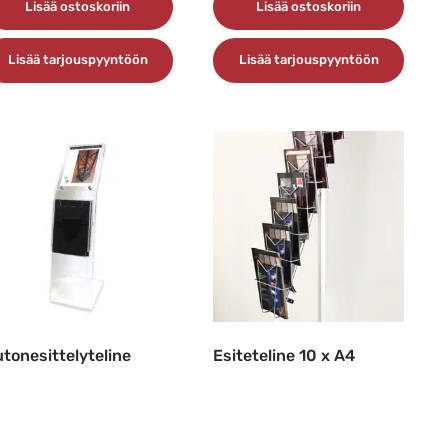
Lisää ostoskoriin
Lisää ostoskoriin
Lisää tarjouspyyntöön
Lisää tarjouspyyntöön
tonesittelyteline
Esiteteline 10 x A4