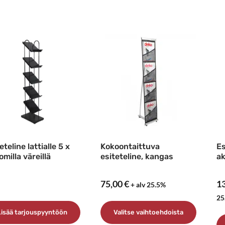
eteline lattialle 5 x
Kokoontaittuva
Es
omilla väreillä
esiteteline, kangas
ak
75,00
€
1
+ alv 25.5%
25
Lisää tarjouspyyntöön
Valitse vaihtoehdoista