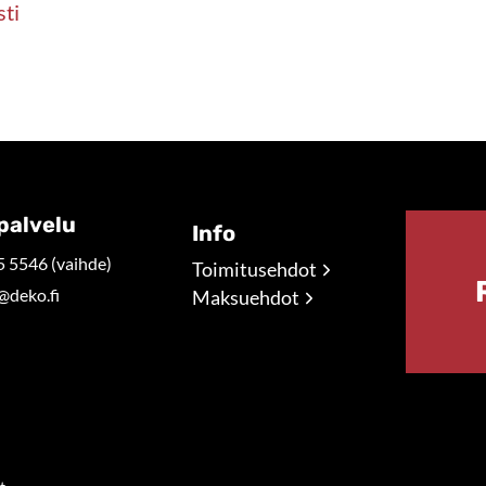
sti
palvelu
Info
 5546 (vaihde)
Toimitusehdot
@deko.fi
Maksuehdot