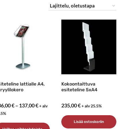
iteteline lattialle A4,
Kokoontaittuva
ryylilokero
esiteteline 5xA4
Hintaluokka:
36,00
€
–
137,00
€
235,00
€
+ alv
+ alv 25.5%
136,00 €
.5%
-
Lisää ostoskoriin
137,00 €