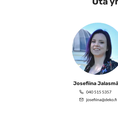
Ota yh
Josefiina Jalasmä
040 515 5357
josefiina@deko.fi