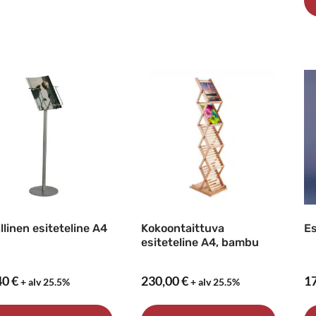
Tällä
Tä
tuotteella
tu
on
o
useampi
u
muunnelma.
m
Voit
Vo
tehdä
t
valinnat
va
tuotteen
t
sivulla.
si
llinen esiteteline A4
Kokoontaittuva
Es
esiteteline A4, bambu
40
€
230,00
€
1
+ alv 25.5%
+ alv 25.5%