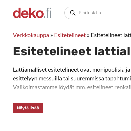
Siirry
Products
sisältöön
search
Verkkokauppa
»
Esitetelineet
»
Esitetelineet latt
Esitetelineet lattial
Lattiamalliset esitetelineet ovat monipuolisia j
Lattiamalliset esitetelineet ovat monipuolisia ja
esittelyyn messuilla tai suuremmissa tapahtumi
Valikoimastamme löydät mm. esitelineet renkaill
Näytä lisää