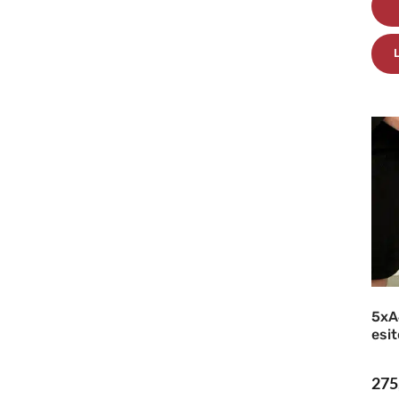
5xA
esi
275