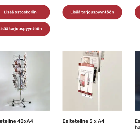
Lisää ostoskoriin
Lisää tarjouspyyntöön
Lisää tarjouspyyntöön
teteline 40xA4
Esiteteline 5 x A4
Es
h