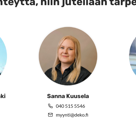
teyttä, niin jutellaan tarp
ki
Sanna Kuusela
040 515 5546
myynti@deko.fi