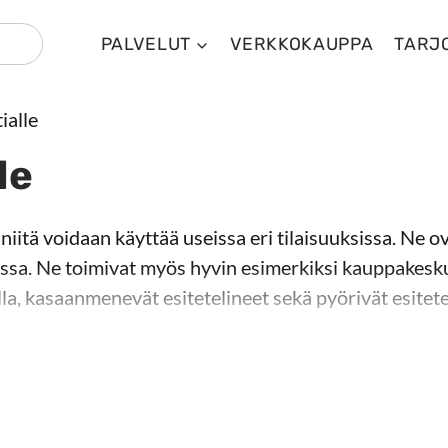
PALVELUT
VERKKOKAUPPA
TARJ
ialle
le
a niitä voidaan käyttää useissa eri tilaisuuksissa. N
 niitä voidaan käyttää useissa eri tilaisuuksissa. Ne 
ssa. Ne toimivat myös hyvin esimerkiksi kauppakeskuk
a, kasaanmenevät esitetelineet sekä pyörivät esitete