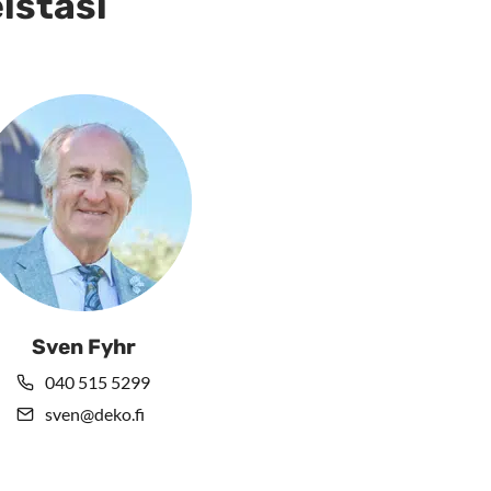
eistasi
Sven Fyhr
040 515 5299
sven@deko.fi