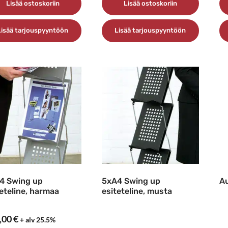
Lisää ostoskoriin
Lisää ostoskoriin
Lisää tarjouspyyntöön
Lisää tarjouspyyntöön
4 Swing up
5xA4 Swing up
Au
teteline, harmaa
esiteteline, musta
,00
€
+ alv 25.5%