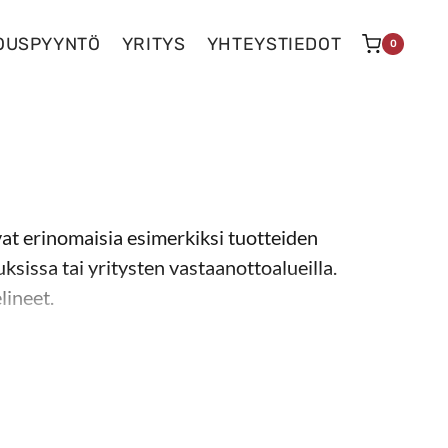
OUSPYYNTÖ
YRITYS
YHTEYSTIEDOT
0
e ovat erinomaisia esimerkiksi tuotteiden esittelyyn m
ovat erinomaisia esimerkiksi tuotteiden
sissa tai yritysten vastaanottoalueilla.
lineet.