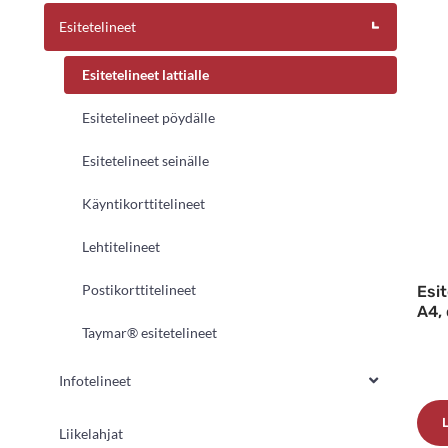
Esitetelineet
Esitetelineet lattialle
Esitetelineet pöydälle
Esitetelineet seinälle
Käyntikorttitelineet
Lehtitelineet
Postikorttitelineet
Esit
A4, 
Taymar® esitetelineet
Infotelineet
Liikelahjat