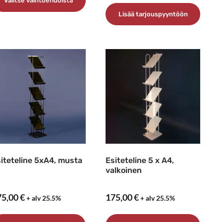
Valitse vaihtoehdoista
Lisää tarjouspyyntöön
llä
otteella
n
seampi
uunnelma.
it
ehdä
linnat
uotteen
vulla.
iteteline 5xA4, musta
Esiteteline 5 x A4,
valkoinen
75,00
€
175,00
€
+ alv 25.5%
+ alv 25.5%