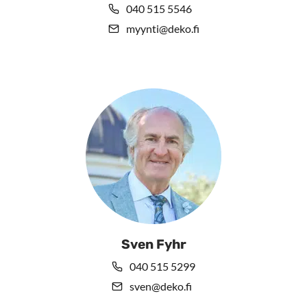
040 515 5546
myynti@deko.fi
Sven Fyhr
040 515 5299
sven@deko.fi