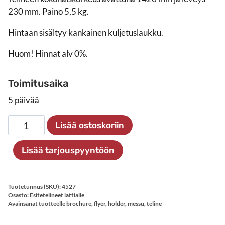
230 mm. Paino 5,5 kg.
Hintaan sisältyy kankainen kuljetuslaukku.
Huom! Hinnat alv 0%.
Toimitusaika
5 päivää
Kokoontaittuva
Lisää ostoskoriin
esiteteline
5xA4
Lisää tarjouspyyntöön
määrä
Tuotetunnus (SKU):
4527
Osasto:
Esitetelineet lattialle
Avainsanat tuotteelle
brochure
,
flyer
,
holder
,
messu
,
teline