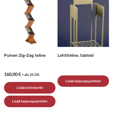
tuotteella
on
useampi
muunnelma.
Voit
tehdä
valinnat
tuotteen
sivulla.
Puinen Zig-Zag teline
Lehtiteline, tabloid
160,00
€
+ alv 25.5%
Lisää tarjouspyyntöön
Lisää ostoskoriin
Lisää tarjouspyyntöön