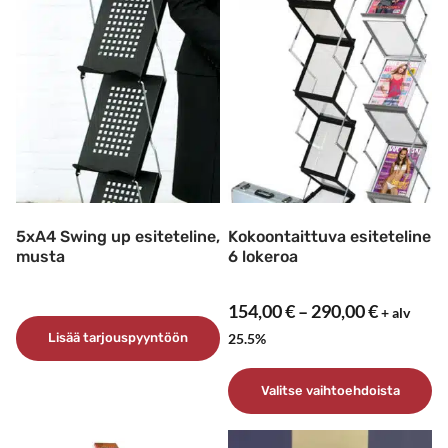
5xA4 Swing up esiteteline,
Kokoontaittuva esiteteline
musta
6 lokeroa
Hintaluo
154,00
€
–
290,00
€
+ alv
154,00 €
25.5%
Lisää tarjouspyyntöön
–
290,00 €
Valitse vaihtoehdoista
Tällä