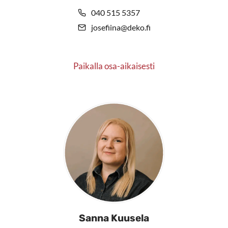
040 515 5357
josefiina@deko.fi
Paikalla osa-aikaisesti
Sanna Kuusela