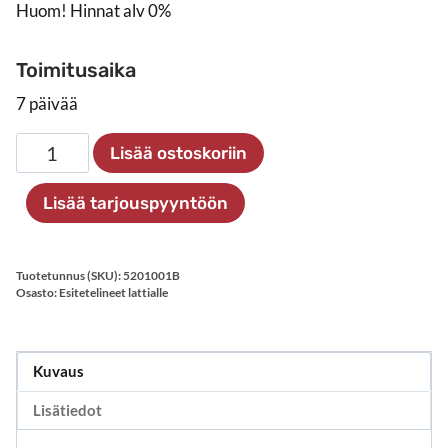
Huom! Hinnat alv 0%
Toimitusaika
7 päivää
Esiteteline
Lisää ostoskoriin
5xA4,
musta
Lisää tarjouspyyntöön
määrä
Tuotetunnus (SKU):
5201001B
Osasto:
Esitetelineet lattialle
Kuvaus
Lisätiedot