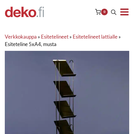
Siirry
sisältöön
0
Verkkokauppa
»
Esitetelineet
»
Esitetelineet lattialle
»
Esiteteline 5xA4, musta