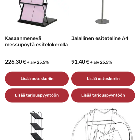
Kasaanmenevä
Jalallinen esiteteline A4
messupöytä esitelokerolla
226,30
€
91,40
€
+ alv 25.5%
+ alv 25.5%
Lisää ostoskoriin
Lisää ostoskoriin
Lisää tarjouspyyntöön
Lisää tarjouspyyntöön