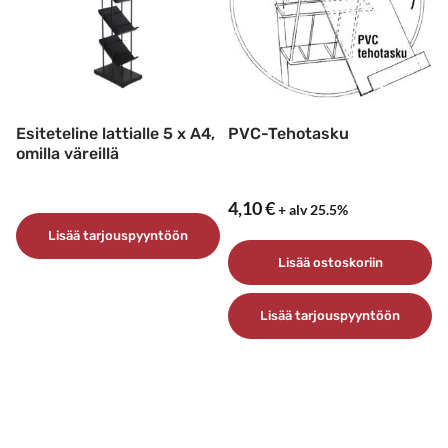
Esiteteline lattialle 5 x A4,
PVC-Tehotasku
omilla väreillä
4,10
€
+ alv 25.5%
Lisää tarjouspyyntöön
Lisää ostoskoriin
Lisää tarjouspyyntöön