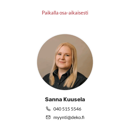
Paikalla osa-aikaisesti
Sanna Kuusela
040 515 5546
myynti@deko.fi