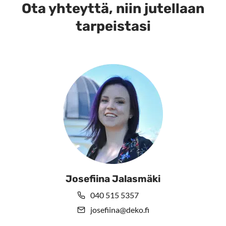
Ota yhteyttä, niin jutellaan
tarpeistasi
Josefiina Jalasmäki
040 515 5357
josefiina@deko.fi