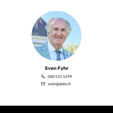
Sven Fyhr
040 515 5299
sven@deko.fi