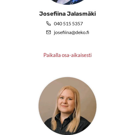
Josefiina Jalasmäki
040 515 5357
josefiina@deko.fi
Paikalla osa-aikaisesti