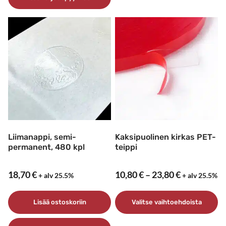
tuotteella
on
useampi
muunnelma.
Voit
tehdä
valinnat
tuotteen
sivulla.
Liimanappi, semi-
Kaksipuolinen kirkas PET-
permanent, 480 kpl
teippi
Hintaluokk
18,70
€
10,80
€
–
23,80
€
+ alv 25.5%
+ alv 25.5%
10,80 €
–
Lisää ostoskoriin
Valitse vaihtoehdoista
23,80 €
Tällä