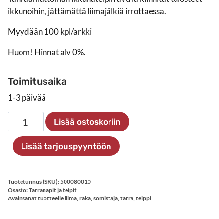
ikkunoihin, jättämättä liimajälkiä irrottaessa.
Myydään 100 kpl/arkki
Huom! Hinnat alv 0%.
Toimitusaika
1-3 päivää
Ikkunateippi,
Lisää ostoskoriin
tahraamaton,
100
Lisää tarjouspyyntöön
kpl
määrä
Tuotetunnus (SKU):
500080010
Osasto:
Tarranapit ja teipit
Avainsanat tuotteelle
liima
,
räkä
,
somistaja
,
tarra
,
teippi