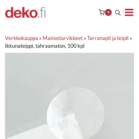
Siirry
sisältöön
0
Verkkokauppa
»
Mainostarvikkeet
»
Tarranapit ja teipit
»
Ikkunateippi, tahraamaton, 100 kpl