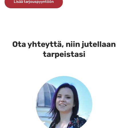
Lisää tarjouspyyntöön
tuotteella
on
useampi
muunnelma.
Voit
tehdä
Ota yhteyttä, niin jutellaan
valinnat
tarpeistasi
tuotteen
sivulla.