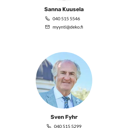
Sanna Kuusela
040 515 5546
myynti@deko.fi
Sven Fyhr
040 515 5299