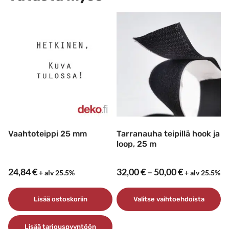
Vaahtoteippi 25 mm
Tarranauha teipillä hook ja
loop, 25 m
Hintaluokk
24,84
€
32,00
€
–
50,00
€
+ alv 25.5%
+ alv 25.5%
32,00 €
–
Lisää ostoskoriin
Valitse vaihtoehdoista
50,00 €
Tällä
Lisää tarjouspyyntöön