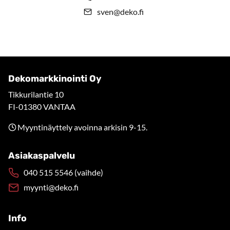
sven@deko.fi
Dekomarkkinointi Oy
Tikkurilantie 10
FI-01380 VANTAA
Myyntinäyttely avoinna arkisin 9-15.
Asiakaspalvelu
040 515 5546 (vaihde)
myynti@deko.fi
Info