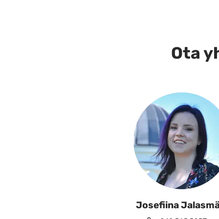
on
useampi
muunnelma.
Ota yh
Voit
tehdä
valinnat
tuotteen
sivulla.
Josefiina Jalasmä