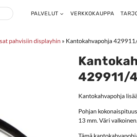
PALVELUT
VERKKOKAUPPA
TARJ
at pahvisiin displayhin
»
Kantokahvapohja 429911
Kantokah
429911/
Kantokahvapohja lisä
Pohjan kokonaispituus
13 mm. Väri valkoinen
Tämä kantokahvapohja 