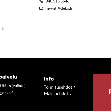
040 515 5546
myynti@deko.fi
sti
palvelu
Info
 5546 (vaihde)
Toimitusehdot
@deko.fi
Maksuehdot