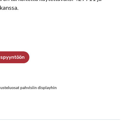
kanssa.
ouspyyntöön
usteluosat pahvisiin displayhin