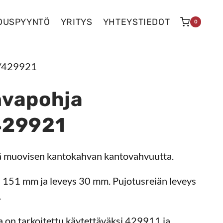
OUSPYYNTÖ
YRITYS
YHTEYSTIEDOT
0
/429921
vapohja
429921
ä muovisen kantokahvan kantovahvuutta.
 151 mm ja leveys 30 mm. Pujotusreiän leveys
.
on tarkoitettu käytettäväksi 429911 ja