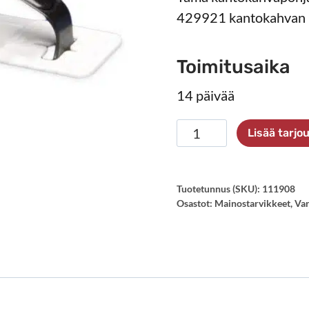
429921 kantokahvan 
Toimitusaika
14 päivää
Kantokahvapohja
Lisää tarj
429911/429921
määrä
Tuotetunnus (SKU):
111908
Osastot:
Mainostarvikkeet
,
Var