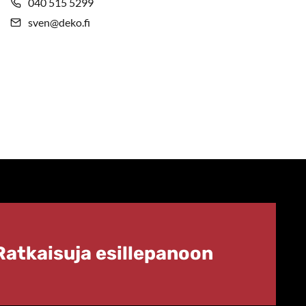
040 515 5299
sven@deko.fi
Ratkaisuja esillepanoon