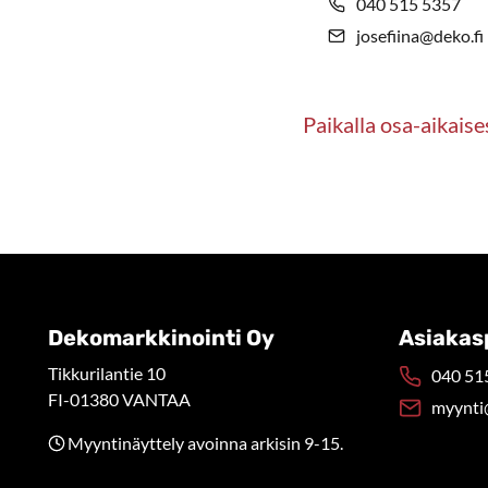
040 515 5357
josefiina@deko.fi
Paikalla osa-aikaise
Dekomarkkinointi Oy
Asiakas
Tikkurilantie 10
040 515
FI-01380 VANTAA
myynti
Myyntinäyttely avoinna arkisin 9-15.