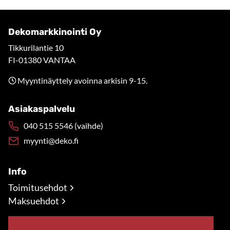
Dekomarkkinointi Oy
Tikkurilantie 10
FI-01380 VANTAA
Myyntinäyttely avoinna arkisin 9-15.
Asiakaspalvelu
040 515 5546 (vaihde)
myynti@deko.fi
Info
Toimitusehdot
Maksuehdot