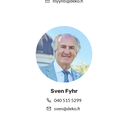
myynti@deko.fi
Sven Fyhr
040 515 5299
sven@deko.fi