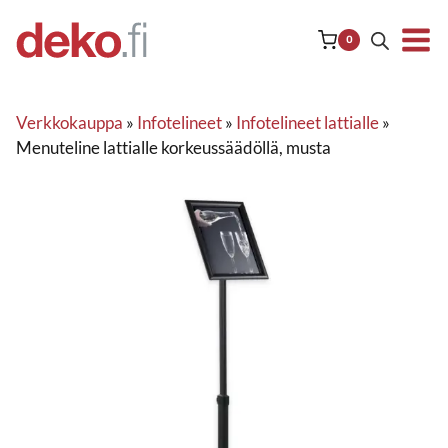
Siirry
sisältöön
0
Verkkokauppa
»
Infotelineet
»
Infotelineet lattialle
»
Menuteline lattialle korkeussäädöllä, musta