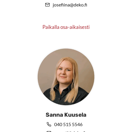
josefiina@deko.fi
Paikalla osa-aikaisesti
Sanna Kuusela
040 515 5546