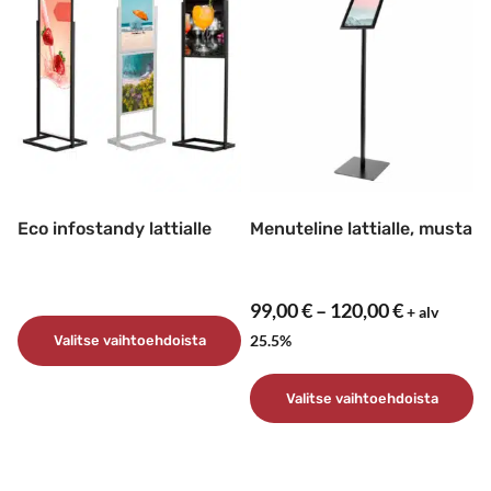
useampi
muunnelma.
Voit
tehdä
valinnat
tuotteen
sivulla.
Eco infostandy lattialle
Menuteline lattialle, musta
Hintaluok
99,00
€
–
120,00
€
+ alv
99,00 €
25.5%
Valitse vaihtoehdoista
–
Tällä
120,00 €
Valitse vaihtoehdoista
tuotteella
on
Tällä
useampi
tuotteella