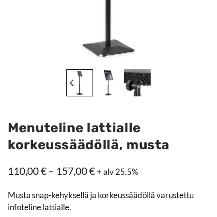
Menuteline lattialle
korkeussäädöllä, musta
Hintaluokka:
110,00
€
–
157,00
€
+ alv 25.5%
110,00 €
Musta snap-kehyksellä ja korkeussäädöllä varustettu
–
infoteline lattialle.
157,00 €