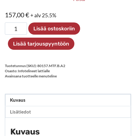
157,00
€
+ alv 25.5%
Menuteline
Lisää ostoskoriin
lattialle
korkeussäädöllä,
Lisää tarjouspyyntöön
musta
määrä
Tuotetunnus (SKU):
80157.MTF.B.A2
Osasto:
Infotelineet lattialle
Avainsana tuotteelle
menuteline
Kuvaus
Lisätiedot
Kuvaus