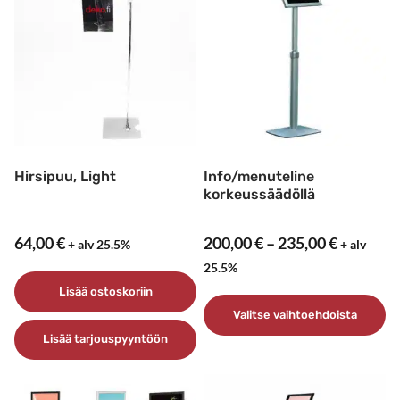
Hirsipuu, Light
Info/menuteline
korkeussäädöllä
Hintaluo
64,00
€
200,00
€
–
235,00
€
+ alv 25.5%
+ alv
200,00 €
25.5%
–
Lisää ostoskoriin
235,00 €
Valitse vaihtoehdoista
Lisää tarjouspyyntöön
Tällä
tuotteella
on