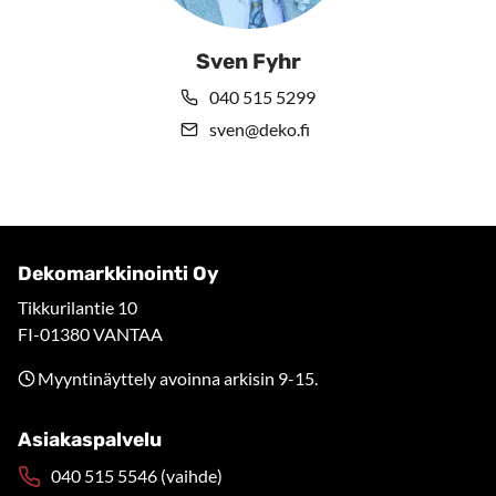
Sven Fyhr
040 515 5299
sven@deko.fi
Dekomarkkinointi Oy
Tikkurilantie 10
FI-01380 VANTAA
Myyntinäyttely avoinna arkisin 9-15.
Asiakaspalvelu
040 515 5546 (vaihde)