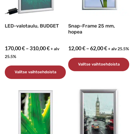
LED-valotaulu, BUDGET
Snap-Frame 25 mm,
hopea
Hintaluokka:
Hintaluokk
170,00
€
–
310,00
€
12,00
€
–
62,00
€
+ alv
+ alv 25.5%
170,00 €
12,00 €
25.5%
-
-
Valitse vaihtoehdoista
310,00 €
62,00 €
Valitse vaihtoehdoista
Tällä
tuotteella
Tällä
on
tuotteella
useampi
on
muunnelma.
useampi
Voit
muunnelma.
tehdä
Voit
valinnat
tehdä