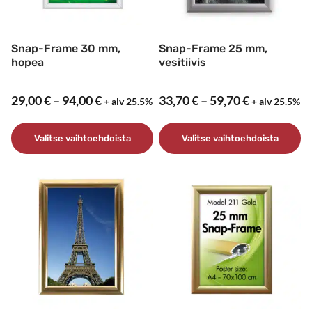
tuotteen
valinnat
sivulla.
tuotteen
sivulla.
Snap-Frame 30 mm,
Snap-Frame 25 mm,
hopea
vesitiivis
Hintaluokka:
Hintaluokk
29,00
€
–
94,00
€
33,70
€
–
59,70
€
+ alv 25.5%
+ alv 25.5%
29,00 €
33,70 €
-
-
Valitse vaihtoehdoista
Valitse vaihtoehdoista
94,00 €
59,70 €
Tällä
Tällä
tuotteella
tuotteella
on
on
useampi
useampi
muunnelma.
muunnelma.
Voit
Voit
tehdä
tehdä
valinnat
valinnat
tuotteen
tuotteen