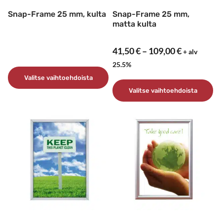
sivulla.
sivulla.
Snap-Frame 25 mm, kulta
Snap-Frame 25 mm,
matta kulta
Hintaluok
41,50
€
–
109,00
€
+ alv
41,50 €
25.5%
-
Valitse vaihtoehdoista
109,00 €
Valitse vaihtoehdoista
Tällä
tuotteella
Tällä
on
tuotteella
useampi
on
muunnelma.
useampi
Voit
muunnelma.
tehdä
Voit
valinnat
tehdä
tuotteen
valinnat
sivulla.
tuotteen