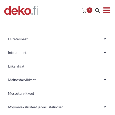
Siirry
sisältöön
0
Esitetelineet
Infotelineet
Liikelahjat
Mainostarvikkeet
Messutarvikkeet
Myymäläkalusteet ja varusteluosat