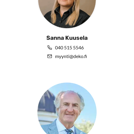
Sanna Kuusela
040 515 5546
myynti@deko.fi