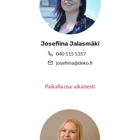
Josefiina Jalasmäki
040 515 5357
josefiina@deko.fi
Paikalla osa-aikaisesti