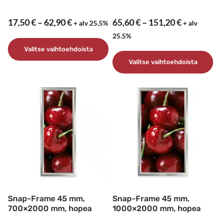
Hintaluokka:
Hintaluok
17,50
€
–
62,90
€
65,60
€
–
151,20
€
+ alv 25.5%
+ alv
17,50 €
65,60 €
25.5%
-
-
Valitse vaihtoehdoista
62,90 €
151,20 €
Valitse vaihtoehdoista
Tällä
tuotteella
Tällä
on
tuotteella
useampi
on
muunnelma.
useampi
Voit
muunnelma.
tehdä
Voit
valinnat
tehdä
tuotteen
valinnat
sivulla.
tuotteen
sivulla.
Snap-Frame 45 mm,
Snap-Frame 45 mm,
700×2000 mm, hopea
1000×2000 mm, hopea