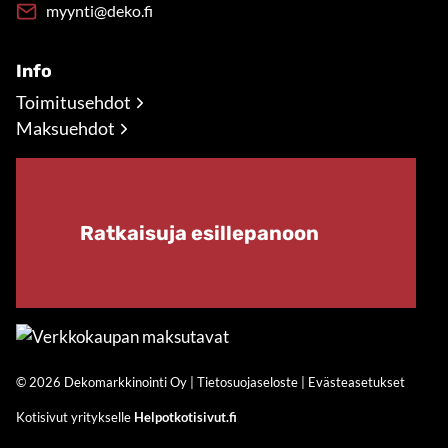
myynti@deko.fi
Info
Toimitusehdot
Maksuehdot
Ratkaisuja esillepanoon
© 2026 Dekomarkkinointi Oy |
Tietosuojaseloste
|
Evästeasetukset
Kotisivut yritykselle
Helpotkotisivut.fi