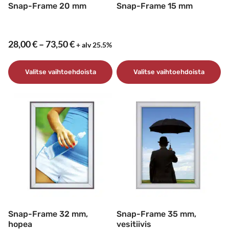
sivulla.
Snap-Frame 20 mm
Snap-Frame 15 mm
Hintaluokka:
28,00
€
–
73,50
€
+ alv 25.5%
28,00 €
-
Valitse vaihtoehdoista
Valitse vaihtoehdoista
73,50 €
Tällä
Tällä
tuotteella
tuotteella
on
on
useampi
useampi
muunnelma.
muunnelma.
Voit
Voit
tehdä
tehdä
valinnat
valinnat
tuotteen
tuotteen
sivulla.
sivulla.
Snap-Frame 32 mm,
Snap-Frame 35 mm,
hopea
vesitiivis