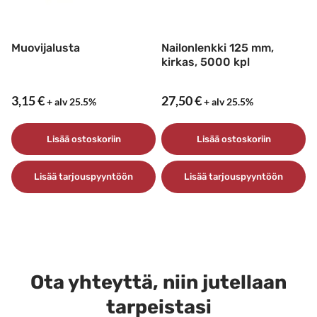
Muovijalusta
Nailonlenkki 125 mm,
kirkas, 5000 kpl
3,15
€
27,50
€
+ alv 25.5%
+ alv 25.5%
Lisää ostoskoriin
Lisää ostoskoriin
Lisää tarjouspyyntöön
Lisää tarjouspyyntöön
Ota yhteyttä, niin jutellaan
tarpeistasi