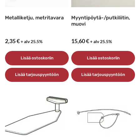
Metalliketju, metritavara
Myyntipöytä-/putkiliitin,
muovi
2,35
€
15,60
€
+ alv 25.5%
+ alv 25.5%
Lisää ostoskoriin
Lisää ostoskoriin
Lisää tarjouspyyntöön
Lisää tarjouspyyntöön