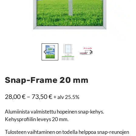
Snap-Frame 20 mm
Hintaluokka:
28,00
€
–
73,50
€
+ alv 25.5%
28,00 €
Alumiinista valmistettu hopeinen snap-kehys.
–
Kehysprofiilin leveys 20 mm.
73,50 €
Tulosteen vaihtaminen on todella helppoa snap-reunojen