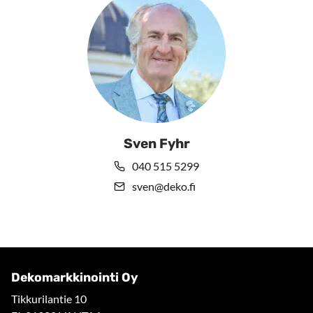
Sven Fyhr
040 515 5299
sven@deko.fi
Dekomarkkinointi Oy
Tikkurilantie 10