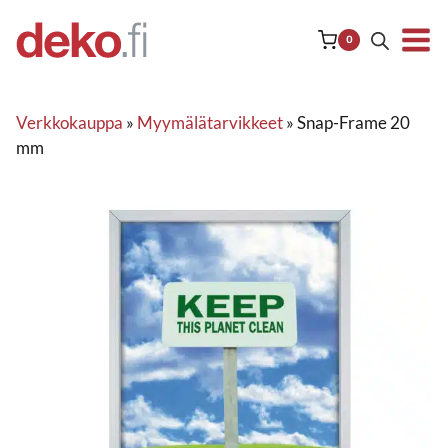
Siirry
sisältöön
0
Verkkokauppa
»
Myymälätarvikkeet
»
Snap-Frame 20
mm