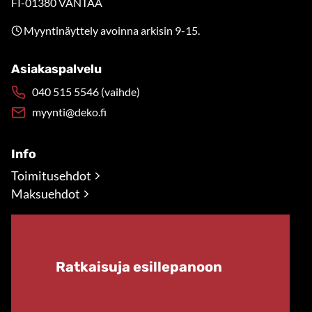
FI-01380 VANTAA
Myyntinäyttely avoinna arkisin 9-15.
Asiakaspalvelu
040 515 5546 (vaihde)
myynti@deko.fi
Info
Toimitusehdot
Maksuehdot
Ratkaisuja esillepanoon