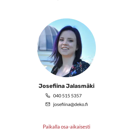
Josefiina Jalasmäki
040 515 5357
josefiina@deko.fi
Paikalla osa-aikaisesti