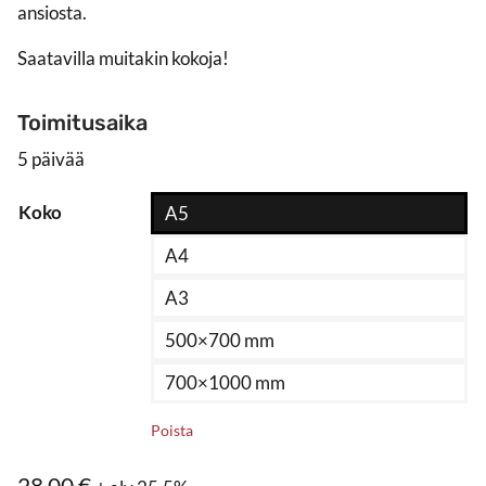
ansiosta.
Saatavilla muitakin kokoja!
Toimitusaika
5 päivää
Koko
A5
A4
A3
500×700 mm
700×1000 mm
Poista