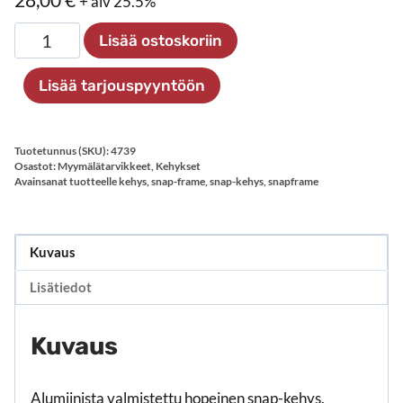
28,00
€
+ alv 25.5%
Snap-
Lisää ostoskoriin
Frame
20
Lisää tarjouspyyntöön
mm
määrä
Tuotetunnus (SKU):
4739
Osastot:
Myymälätarvikkeet
,
Kehykset
Avainsanat tuotteelle
kehys
,
snap-frame
,
snap-kehys
,
snapframe
Kuvaus
Lisätiedot
Kuvaus
Alumiinista valmistettu hopeinen snap-kehys.