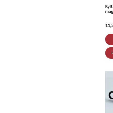
Kylt
mag
11,