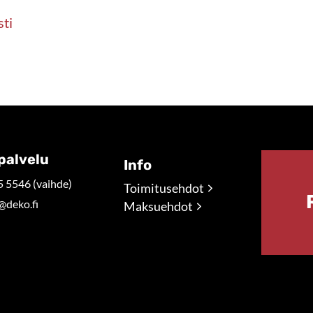
sti
palvelu
Info
 5546 (vaihde)
Toimitusehdot
@deko.fi
Maksuehdot