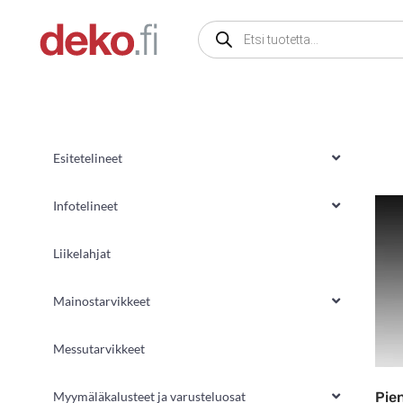
Siirry
Products
sisältöön
search
Esitetelineet
Infotelineet
Liikelahjat
Mainostarvikkeet
Messutarvikkeet
Pien
Myymäläkalusteet ja varusteluosat