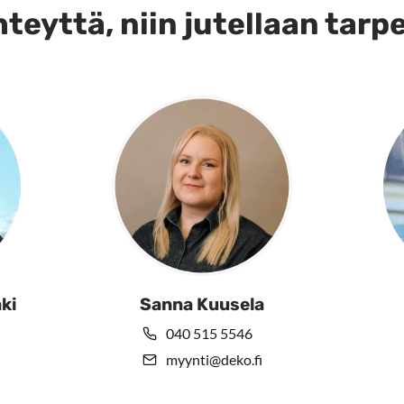
teyttä, niin jutellaan tarp
innat
tteen
lla.
ki
Sanna Kuusela
040 515 5546
myynti@deko.fi