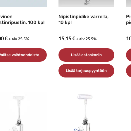
vinen
Nipistinpidike varrella,
Pi
stinripustin, 100 kpl
10 kpl
pi
00
€
15,15
€
1
+ alv 25.5%
+ alv 25.5%
Valitse vaihtoehdoista
Lisää ostoskoriin
lä
Lisää tarjouspyyntöön
tteella
ampi
nnelma.
t
dä
innat