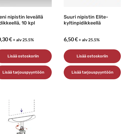
sivulla.
eni nipistin leveällä
Suuri nipistin Elite-
dikkeellä, 10 kpl
kyltinpidikkeellä
0,30
€
6,50
€
+ alv 25.5%
+ alv 25.5%
Lisää ostoskoriin
Lisää ostoskoriin
Lisää tarjouspyyntöön
Lisää tarjouspyyntöön