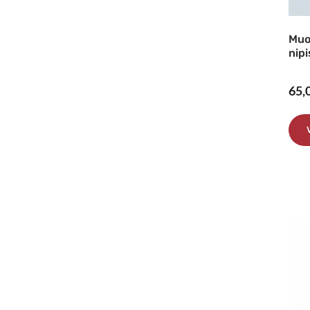
Muo
nipi
65,
Täl
tuo
on
use
muu
Voi
teh
val