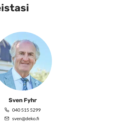
eistasi
Sven Fyhr
040 515 5299
sven@deko.fi