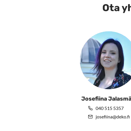
Ota yh
val
tuo
sivu
Josefiina Jalasmä
040 515 5357
josefiina@deko.fi