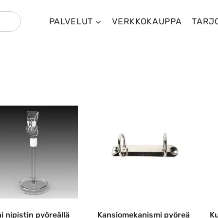
PALVELUT
VERKKOKAUPPA
TARJ
i nipistin pyöreällä
Kansiomekanismi pyöreä
Ku