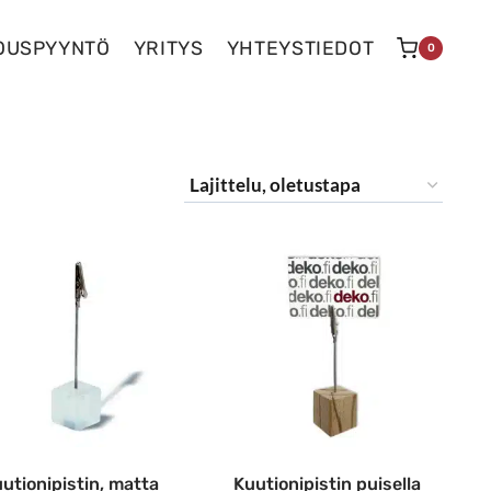
OUSPYYNTÖ
YRITYS
YHTEYSTIEDOT
0
utionipistin, matta
Kuutionipistin puisella