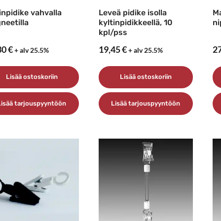
inpidike vahvalla
Leveä pidike isolla
Ma
neetilla
kyltinpidikkeellä, 10
ni
kpl/pss
30
€
19,45
€
2
+ alv 25.5%
+ alv 25.5%
Lisää ostoskoriin
Lisää ostoskoriin
Lisää tarjouspyyntöön
Lisää tarjouspyyntöön