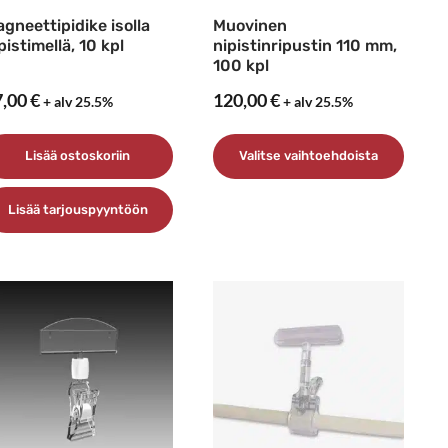
gneettipidike isolla
Muovinen
pistimellä, 10 kpl
nipistinripustin 110 mm,
100 kpl
7,00
€
120,00
€
+ alv 25.5%
+ alv 25.5%
Lisää ostoskoriin
Valitse vaihtoehdoista
Tällä
Lisää tarjouspyyntöön
tuotteella
on
useampi
muunnelma.
Voit
tehdä
valinnat
tuotteen