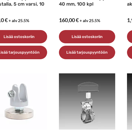
stalla, 5 cm varsi, 10
40 mm, 100 kpl
ak
10
€
160,00
€
1
+ alv 25.5%
+ alv 25.5%
Lisää ostoskoriin
Lisää ostoskoriin
Lisää tarjouspyyntöön
Lisää tarjouspyyntöön