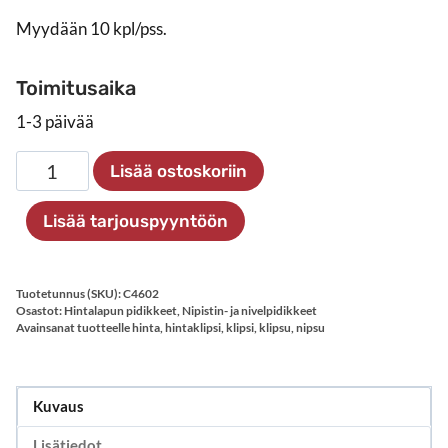
Myydään 10 kpl/pss.
Toimitusaika
1-3 päivää
Magneettipidike
Lisää ostoskoriin
isolla
nipistimellä,
Lisää tarjouspyyntöön
10
kpl
määrä
Tuotetunnus (SKU):
C4602
Osastot:
Hintalapun pidikkeet
,
Nipistin- ja nivelpidikkeet
Avainsanat tuotteelle
hinta
,
hintaklipsi
,
klipsi
,
klipsu
,
nipsu
Kuvaus
Lisätiedot