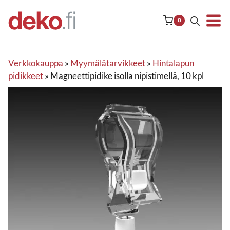
Siirry
sisältöön
0
Verkkokauppa
»
Myymälätarvikkeet
»
Hintalapun
pidikkeet
»
Magneettipidike isolla nipistimellä, 10 kpl