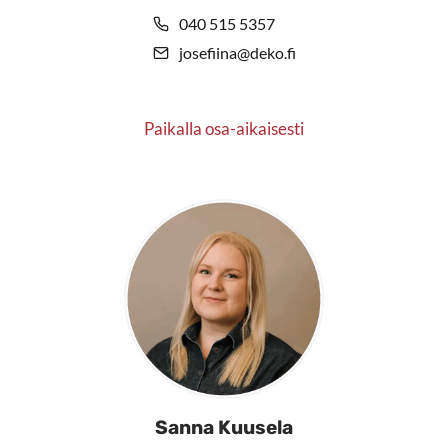
040 515 5357
josefiina@deko.fi
Paikalla osa-aikaisesti
Sanna Kuusela