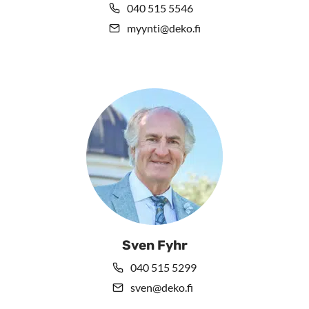
040 515 5546
myynti@deko.fi
Sven Fyhr
040 515 5299
sven@deko.fi