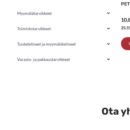
PET
Myymälätarvikkeet
10,
25.5
Toimistotarvikkeet
Tuotetelineet ja myymälätelineet
Täl
Varasto- ja pakkaustarvikkeet
tuo
on
use
muu
Voi
teh
Ota yh
val
tuo