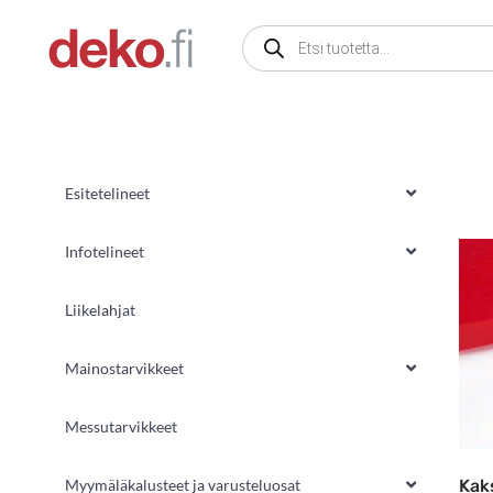
Siirry
Products
sisältöön
search
Esitetelineet
Infotelineet
Liikelahjat
Mainostarvikkeet
Messutarvikkeet
Kak
Myymäläkalusteet ja varusteluosat