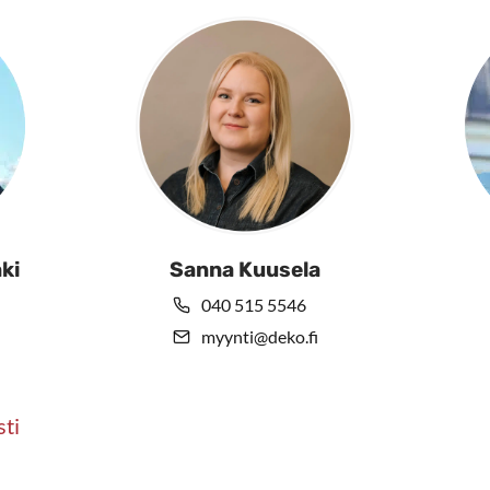
lla.
ki
Sanna Kuusela
040 515 5546
myynti@deko.fi
sti