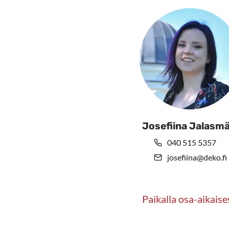
sivu
Josefiina Jalasmä
040 515 5357
josefiina@deko.fi
Paikalla osa-aikaise