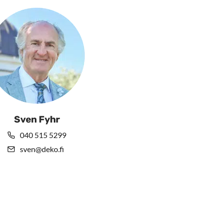
Sven Fyhr
040 515 5299
sven@deko.fi