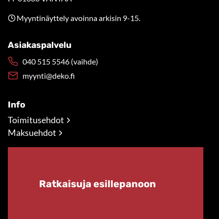
Myyntinäyttely avoinna arkisin 9-15.
Asiakaspalvelu
040 515 5546 (vaihde)
myynti@deko.fi
Info
Toimitusehdot
Maksuehdot
Ratkaisuja esillepanoon