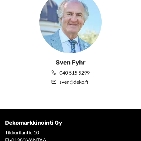
Sven Fyhr
040 515 5299
sven@deko.fi
Dekomarkkinointi Oy
Tikkurilantie 10
FI-01380 VANTAA