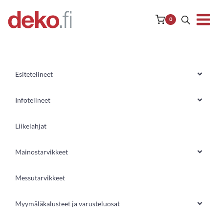
Siirry
sisältöön
0
Esitetelineet
Infotelineet
Liikelahjat
Mainostarvikkeet
Messutarvikkeet
Myymäläkalusteet ja varusteluosat