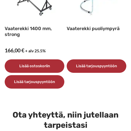
Vaaterekki 1400 mm,
Vaaterekki puoliympyrä
strong
166,00
€
+ alv 25.5%
Lisää ostoskoriin
Lisää tarjouspyyntöön
Lisää tarjouspyyntöön
Ota yhteyttä, niin jutellaan
tarpeistasi