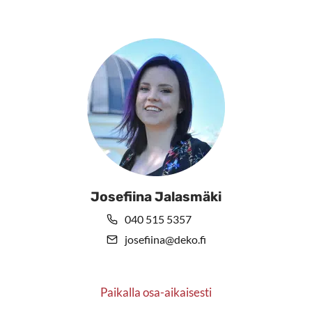
Josefiina Jalasmäki
040 515 5357
josefiina@deko.fi
Paikalla osa-aikaisesti