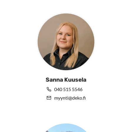
Sanna Kuusela
040 515 5546
myynti@deko.fi