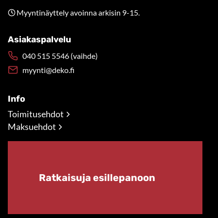
Myyntinäyttely avoinna arkisin 9-15.
Asiakaspalvelu
040 515 5546 (vaihde)
myynti@deko.fi
Info
Toimitusehdot
Maksuehdot
Ratkaisuja esillepanoon