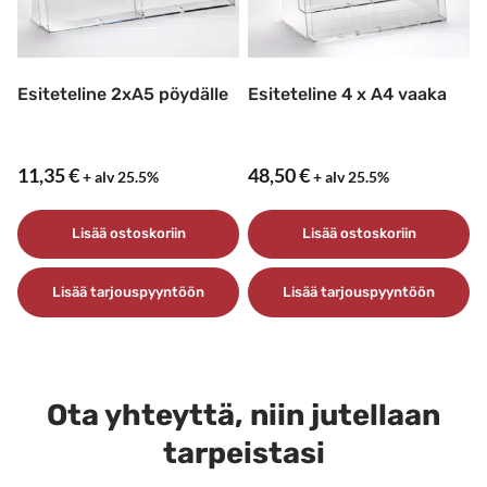
Esiteteline 2xA5 pöydälle
Esiteteline 4 x A4 vaaka
11,35
€
48,50
€
+ alv 25.5%
+ alv 25.5%
Lisää ostoskoriin
Lisää ostoskoriin
Lisää tarjouspyyntöön
Lisää tarjouspyyntöön
Ota yhteyttä, niin jutellaan
tarpeistasi