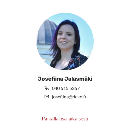
Josefiina Jalasmäki
040 515 5357
josefiina@deko.fi
Paikalla osa-aikaisesti