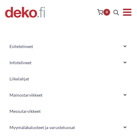
Siirry
sisältöön
0
Esitetelineet
Infotelineet
Liikelahjat
Mainostarvikkeet
Messutarvikkeet
Myymäläkalusteet ja varusteluosat