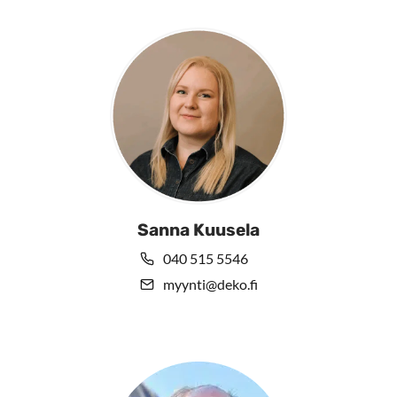
Sanna Kuusela
040 515 5546
myynti@deko.fi