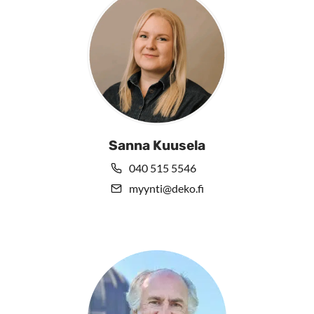
Sanna Kuusela
040 515 5546
myynti@deko.fi