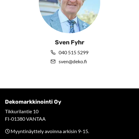
Sven Fyhr
040 515 5299
sven@deko.fi
Dekomarkkinointi Oy
Tikkurilantie 10
FI-01380 VANTAA
Myyntinäyttely avoinna arkisin 9-15.