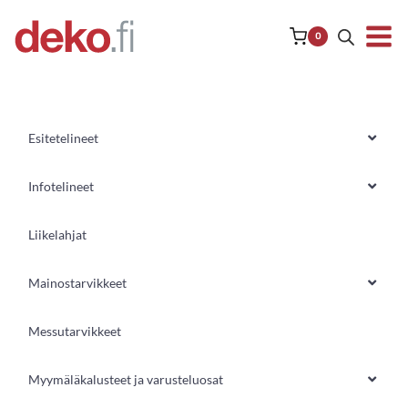
Siirry
sisältöön
0
Esitetelineet
Infotelineet
Liikelahjat
Mainostarvikkeet
Messutarvikkeet
Myymäläkalusteet ja varusteluosat