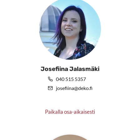
tuotteen
sivulla.
Josefiina Jalasmäki
040 515 5357
josefiina@deko.fi
Paikalla osa-aikaisesti