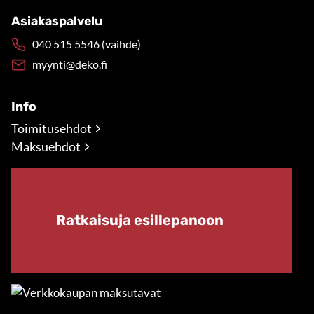
Asiakaspalvelu
040 515 5546 (vaihde)
myynti@deko.fi
Info
Toimitusehdot
Maksuehdot
Ratkaisuja esillepanoon