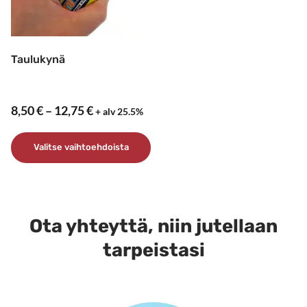
Taulukynä
Hintaluokka:
8,50
€
–
12,75
€
+ alv 25.5%
8,50 €
-
Valitse vaihtoehdoista
12,75 €
Tällä
tuotteella
on
Ota yhteyttä, niin jutellaan
useampi
muunnelma.
tarpeistasi
Voit
tehdä
valinnat