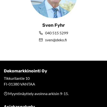
Sven Fyhr
040 515 5299
sven@deko.fi
Dekomarkkinointi Oy
Tikkurilantie 10
FI-01380 VANTAA
Myyntinäyttely avoinna arkisin 9-15.
Asiakaspalvelu