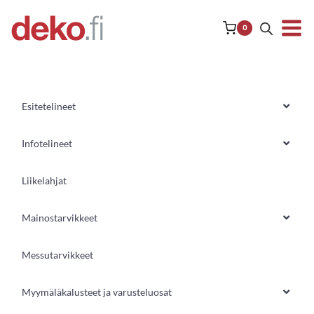
Siirry
sisältöön
0
Esitetelineet
Infotelineet
Liikelahjat
Mainostarvikkeet
Messutarvikkeet
Myymäläkalusteet ja varusteluosat