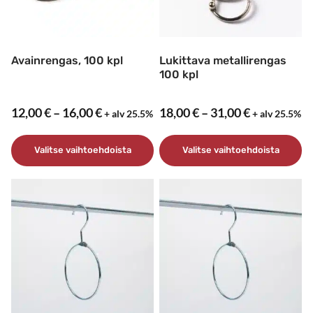
Avainrengas, 100 kpl
Lukittava metallirengas
100 kpl
Hintaluokka:
Hintaluokk
12,00
€
–
16,00
€
18,00
€
–
31,00
€
+ alv 25.5%
+ alv 25.5%
12,00 €
18,00 €
-
-
Valitse vaihtoehdoista
Valitse vaihtoehdoista
16,00 €
31,00 €
Tällä
Tällä
tuotteella
tuotteella
on
on
useampi
useampi
muunnelma.
muunnelma.
Voit
Voit
tehdä
tehdä
valinnat
valinnat