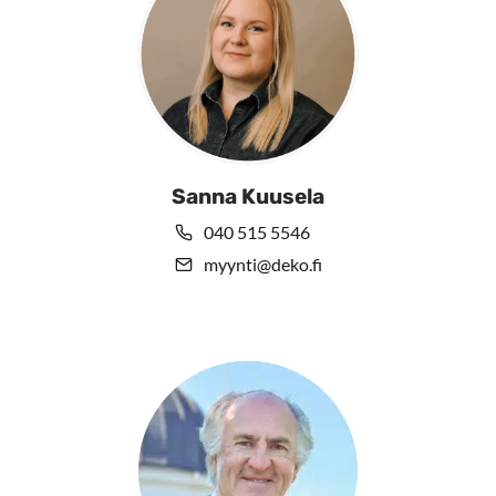
Sanna Kuusela
040 515 5546
myynti@deko.fi