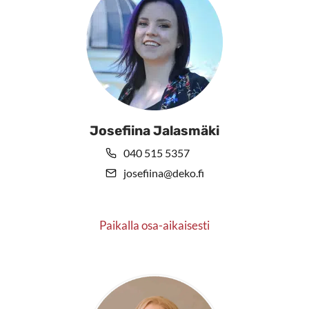
sivulla.
Josefiina Jalasmäki
040 515 5357
josefiina@deko.fi
Paikalla osa-aikaisesti