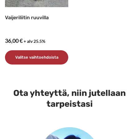
Vaijeriliitin ruuvilla
36,00
€
+ alv 25.5%
Valitse vaihtoehdoista
Tällä
tuotteella
on
Ota yhteyttä, niin jutellaan
useampi
muunnelma.
tarpeistasi
Voit
tehdä
valinnat
tuotteen