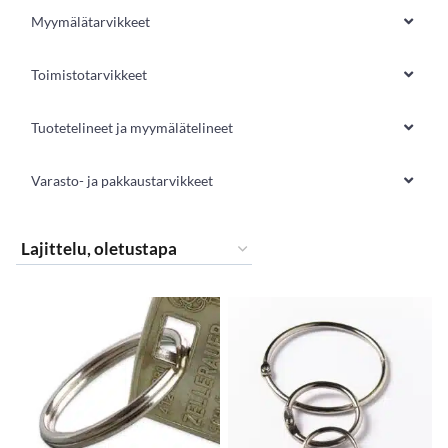
Myymälätarvikkeet
Toimistotarvikkeet
Tuotetelineet ja myymälätelineet
Varasto- ja pakkaustarvikkeet