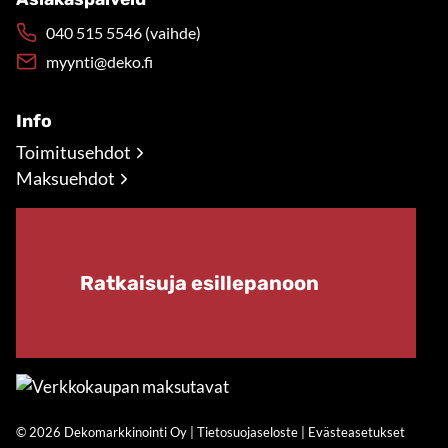
040 515 5546 (vaihde)
myynti@deko.fi
Info
Toimitusehdot
Maksuehdot
Ratkaisuja esillepanoon
© 2026 Dekomarkkinointi Oy |
Tietosuojaseloste
|
Evästeasetukset