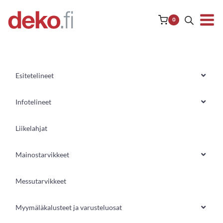
Siirry
sisältöön
0
Esitetelineet
Infotelineet
Liikelahjat
Mainostarvikkeet
Messutarvikkeet
Myymäläkalusteet ja varusteluosat