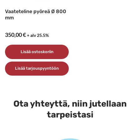
Vaateteline pyöreä Ø 800
mm
350,00
€
+ alv 25.5%
Lisää ostoskoriin
Lisää tarjouspyyntöön
Ota yhteyttä, niin jutellaan
tarpeistasi