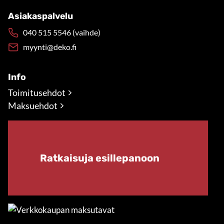
Asiakaspalvelu
040 515 5546 (vaihde)
myynti@deko.fi
Info
Toimitusehdot
Maksuehdot
Ratkaisuja esillepanoon