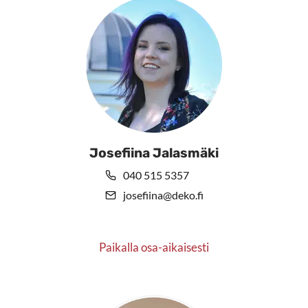
Josefiina Jalasmäki
040 515 5357
josefiina@deko.fi
Paikalla osa-aikaisesti