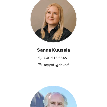
Sanna Kuusela
040 515 5546
myynti@deko.fi