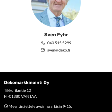
Sven Fyhr
040 515 5299
sven@deko.fi
Dekomarkkinointi Oy
Tikkurilantie 10
FI-01380 VANTAA
Myyntinäyttely avoinna arkisin 9-15.