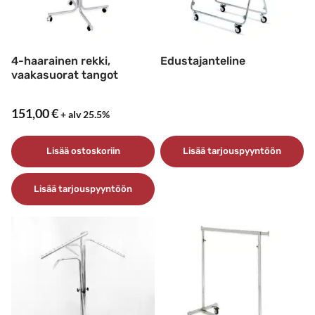
4-haarainen rekki,
Edustajanteline
vaakasuorat tangot
151,00
€
+ alv 25.5%
Lisää ostoskoriin
Lisää tarjouspyyntöön
Lisää tarjouspyyntöön