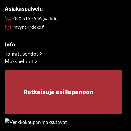
Asiakaspalvelu
040 515 5546 (vaihde)
myynti@deko.fi
Info
Toimitusehdot
Maksuehdot
Ratkaisuja esillepanoon