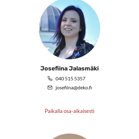
tuotteen
sivulla.
Josefiina Jalasmäki
040 515 5357
josefiina@deko.fi
Paikalla osa-aikaisesti