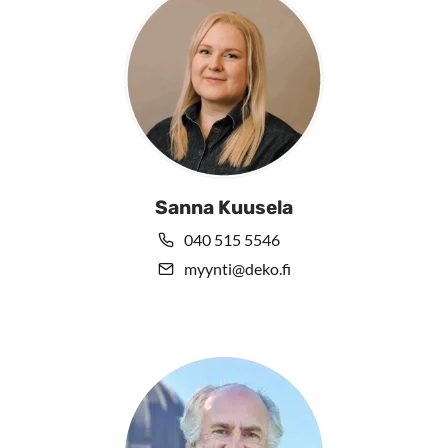
Sanna Kuusela
040 515 5546
myynti@deko.fi