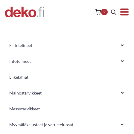
Siirry
sisältöön
0
Esitetelineet
Infotelineet
Liikelahjat
Mainostarvikkeet
Messutarvikkeet
Myymäläkalusteet ja varusteluosat