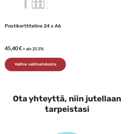
Postikorttiteline 24 x A6
45,40
€
+ alv 25.5%
Valitse vaihtoehdoista
Tällä
tuotteella
on
Ota yhteyttä, niin jutellaan
useampi
muunnelma.
tarpeistasi
Voit
tehdä
valinnat