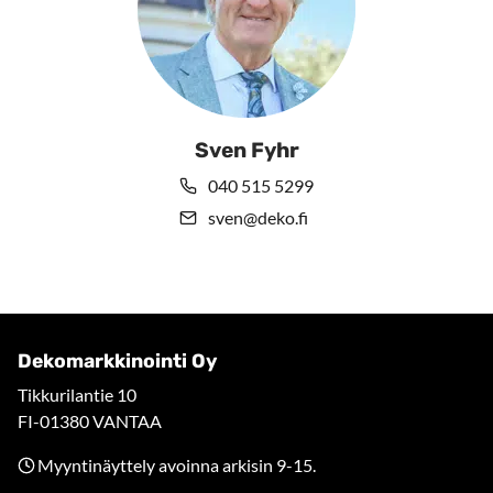
Sven Fyhr
040 515 5299
sven@deko.fi
Dekomarkkinointi Oy
Tikkurilantie 10
FI-01380 VANTAA
Myyntinäyttely avoinna arkisin 9-15.