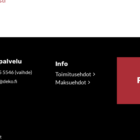
palvelu
Info
 5546 (vaihde)
Toimitusehdot
@deko.fi
Maksuehdot
t