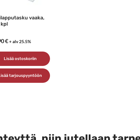
ilapputasku vaaka,
 kpl
90
€
+ alv 25.5%
Lisää ostoskoriin
Lisää tarjouspyyntöön
teyttä, niin jutellaan tarp