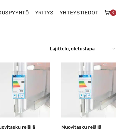
OUSPYYNTÖ
YRITYS
YHTEYSTIEDOT
0
ovitasku reiällä
Muovitasku reiällä