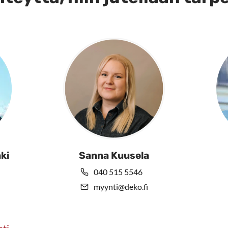
ki
Sanna Kuusela
040 515 5546
myynti@deko.fi
sti