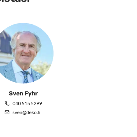
Sven Fyhr
040 515 5299
sven@deko.fi