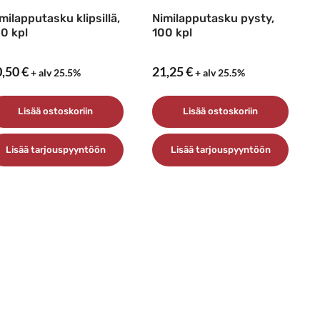
milapputasku klipsillä,
Nimilapputasku pysty,
0 kpl
100 kpl
0,50
€
21,25
€
+ alv 25.5%
+ alv 25.5%
Lisää ostoskoriin
Lisää ostoskoriin
Lisää tarjouspyyntöön
Lisää tarjouspyyntöön