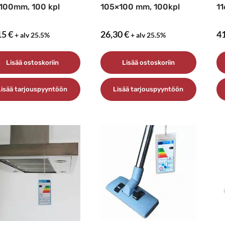
100mm, 100 kpl
105×100 mm, 100kpl
11
15
€
26,30
€
4
+ alv 25.5%
+ alv 25.5%
Lisää ostoskoriin
Lisää ostoskoriin
Lisää tarjouspyyntöön
Lisää tarjouspyyntöön