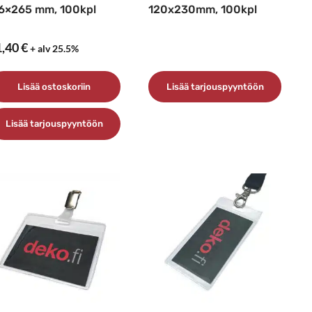
6×265 mm, 100kpl
120x230mm, 100kpl
1,40
€
+ alv 25.5%
Lisää ostoskoriin
Lisää tarjouspyyntöön
Lisää tarjouspyyntöön