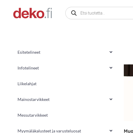
Siirry
Products
sisältöön
search
Esitetelineet
Infotelineet
Liikelahjat
Mainostarvikkeet
Messutarvikkeet
Muo
Myymäläkalusteet ja varusteluosat