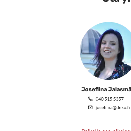
Josefiina Jalasmä
040 515 5357
josefiina@deko.fi
Paikalla osa-aikaise