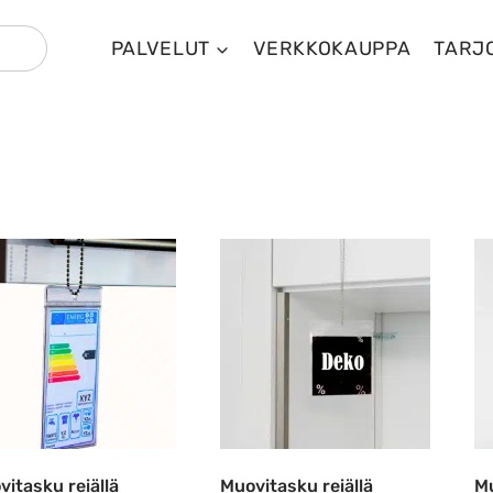
PALVELUT
VERKKOKAUPPA
TARJ
vitasku reiällä
Muovitasku reiällä
Mu