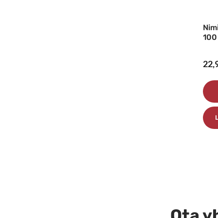
Nim
100
22,
Ota yh