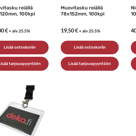
vitasku reiällä
Muovitasku reiällä
Ni
120mm, 100kpl
78x152mm, 100kpl
10
30
€
19,50
€
4
+ alv 25.5%
+ alv 25.5%
Lisää ostoskoriin
Lisää ostoskoriin
Lisää tarjouspyyntöön
Lisää tarjouspyyntöön