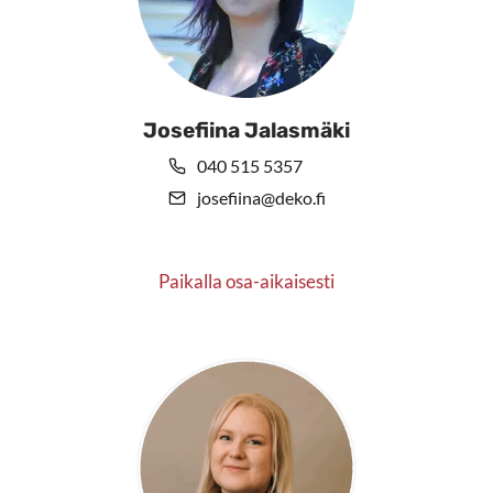
Josefiina Jalasmäki
040 515 5357
josefiina@deko.fi
Paikalla osa-aikaisesti