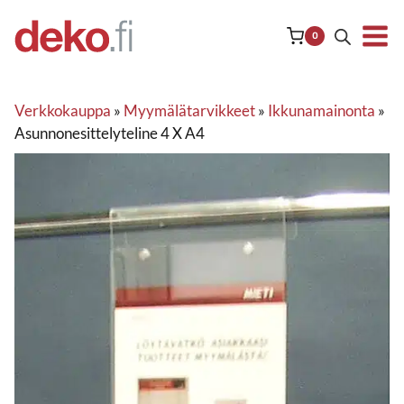
Siirry
sisältöön
0
Verkkokauppa
»
Myymälätarvikkeet
»
Ikkunamainonta
»
Asunnonesittelyteline 4 X A4