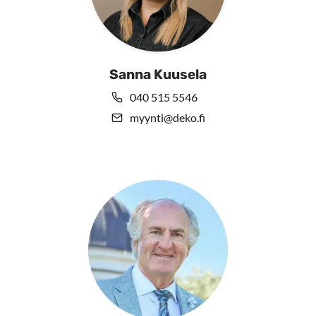
Sanna Kuusela
040 515 5546
myynti@deko.fi