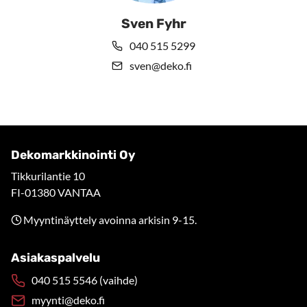
Sven Fyhr
040 515 5299
sven@deko.fi
Dekomarkkinointi Oy
Tikkurilantie 10
FI-01380 VANTAA
Myyntinäyttely avoinna arkisin 9-15.
Asiakaspalvelu
040 515 5546 (vaihde)
myynti@deko.fi