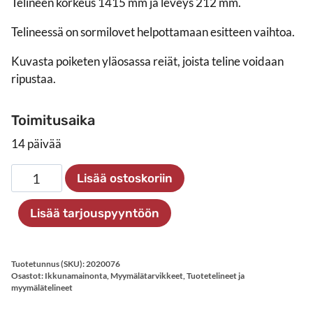
Telineen korkeus 1415 mm ja leveys 212 mm.
Telineessä on sormilovet helpottamaan esitteen vaihtoa.
Kuvasta poiketen yläosassa reiät, joista teline voidaan
ripustaa.
Toimitusaika
14 päivää
Asunnonesittelyteline
Lisää ostoskoriin
4
X
Lisää tarjouspyyntöön
A4
määrä
Tuotetunnus (SKU):
2020076
Osastot:
Ikkunamainonta
,
Myymälätarvikkeet
,
Tuotetelineet ja
myymälätelineet