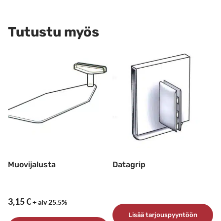
Tutustu myös
Muovijalusta
Datagrip
3,15
€
+ alv 25.5%
Lisää tarjouspyyntöön