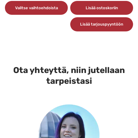
Valitse vaihtoehdoista
Lisää ostoskoriin
Tällä
Lisää tarjouspyyntöön
tuotteella
on
useampi
muunnelma.
Voit
tehdä
Ota yhteyttä, niin jutellaan
valinnat
tarpeistasi
tuotteen
sivulla.