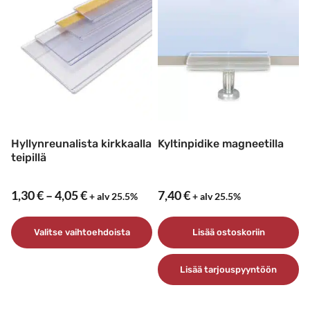
useampi
on
muunnelma.
useampi
Voit
muunnelma.
tehdä
Voit
valinnat
tehdä
tuotteen
valinnat
sivulla.
tuotteen
sivulla.
Hyllynreunalista kirkkaalla
Kyltinpidike magneetilla
teipillä
Hintaluokka:
1,30
€
–
4,05
€
7,40
€
+ alv 25.5%
+ alv 25.5%
1,30 €
–
Valitse vaihtoehdoista
Lisää ostoskoriin
4,05 €
Tällä
Lisää tarjouspyyntöön
tuotteella
on