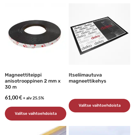
Magneettiteippi
Itseliimautuva
anisotrooppinen 2 mm x
magneettikehys
30 m
61,00
€
+ alv 25.5%
Valitse vaihtoehdoista
Valitse vaihtoehdoista
Tällä
tuotteella
Tällä
on
tuotteella