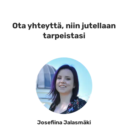
useampi
muunnelma.
Voit
tehdä
Ota yhteyttä, niin jutellaan
valinnat
tarpeistasi
tuotteen
sivulla.
Josefiina Jalasmäki