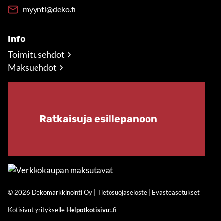
myynti@deko.fi
Info
Toimitusehdot
Maksuehdot
Ratkaisuja esillepanoon
© 2026 Dekomarkkinointi Oy |
Tietosuojaseloste
|
Evästeasetukset
Kotisivut yritykselle
Helpotkotisivut.fi