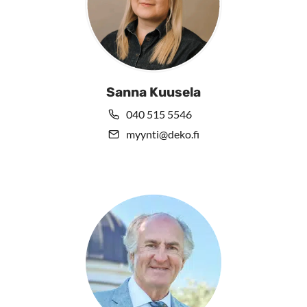
Sanna Kuusela
040 515 5546
myynti@deko.fi