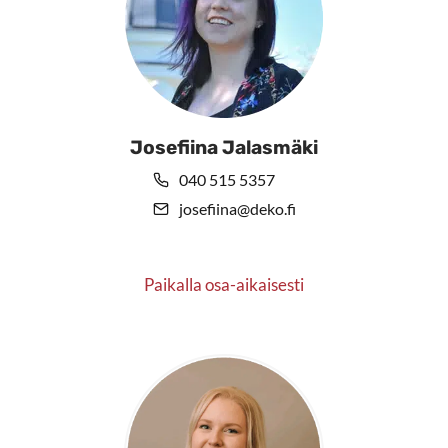
Josefiina Jalasmäki
040 515 5357
josefiina@deko.fi
Paikalla osa-aikaisesti