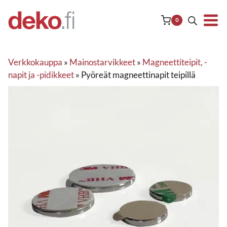
Siirry
sisältöön
0
Verkkokauppa
»
Mainostarvikkeet
»
Magneettiteipit, -
napit ja -pidikkeet
»
Pyöreät magneettinapit teipillä