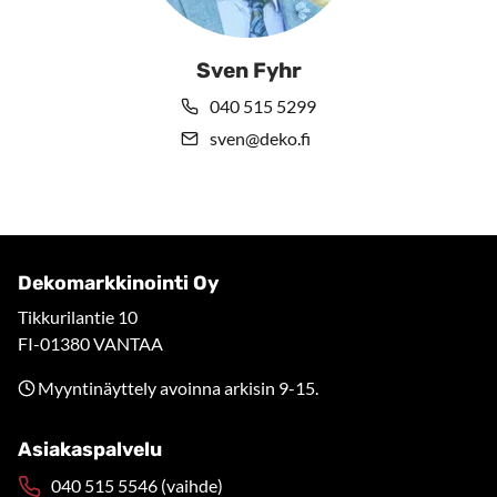
Sven Fyhr
040 515 5299
sven@deko.fi
Dekomarkkinointi Oy
Tikkurilantie 10
FI-01380 VANTAA
Myyntinäyttely avoinna arkisin 9-15.
Asiakaspalvelu
040 515 5546 (vaihde)