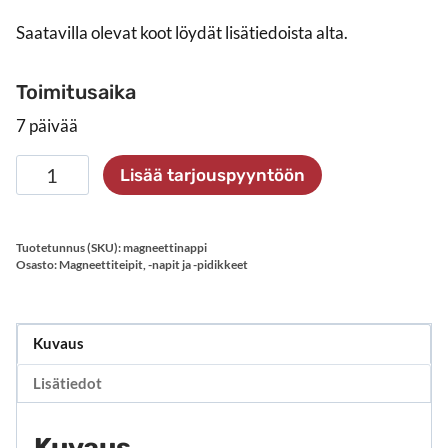
Saatavilla olevat koot löydät lisätiedoista alta.
Toimitusaika
7 päivää
Pyöreät
Lisää tarjouspyyntöön
magneettinapit
teipillä
määrä
Tuotetunnus (SKU):
magneettinappi
Osasto:
Magneettiteipit, -napit ja -pidikkeet
Kuvaus
Lisätiedot