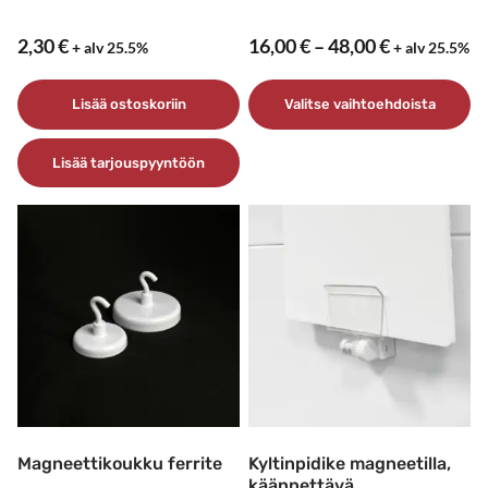
Hintaluokk
2,30
€
16,00
€
–
48,00
€
+ alv 25.5%
+ alv 25.5%
16,00 €
–
Lisää ostoskoriin
Valitse vaihtoehdoista
48,00 €
Tällä
Lisää tarjouspyyntöön
tuotteella
on
useampi
muunnelma.
Voit
tehdä
valinnat
tuotteen
sivulla.
Magneettikoukku ferrite
Kyltinpidike magneetilla,
käännettävä