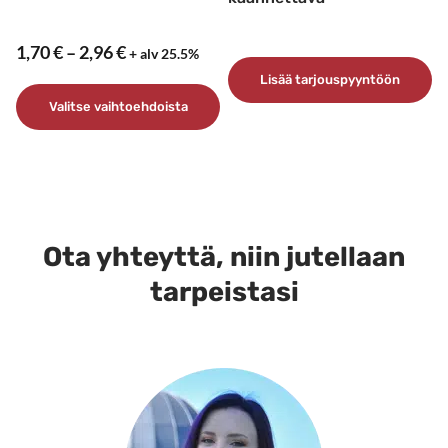
Hintaluokka:
1,70
€
–
2,96
€
+ alv 25.5%
1,70 €
Lisää tarjouspyyntöön
–
Valitse vaihtoehdoista
2,96 €
Tällä
tuotteella
on
useampi
muunnelma.
Ota yhteyttä, niin jutellaan
Voit
tarpeistasi
tehdä
valinnat
tuotteen
sivulla.