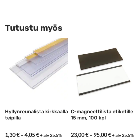
Tutustu myös
Hyllynreunalista kirkkaalla
C-magneettilista etiketille
teipillä
15 mm, 100 kpl
Hintaluokka:
Hintaluokk
1,30
€
–
4,05
€
23,00
€
–
95,00
€
+ alv 25.5%
+ alv 25.5%