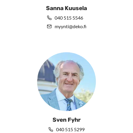
Sanna Kuusela
040 515 5546
myynti@deko.fi
Sven Fyhr
040 515 5299