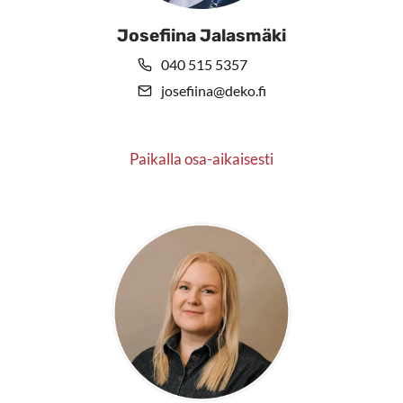
Josefiina Jalasmäki
040 515 5357
josefiina@deko.fi
Paikalla osa-aikaisesti