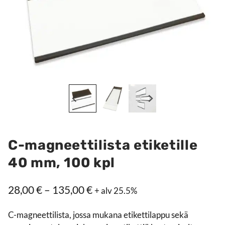
C-magneettilista etiketille
40 mm, 100 kpl
Hintaluokka:
28,00
€
–
135,00
€
+ alv 25.5%
28,00 €
C-magneettilista, jossa mukana etikettilappu sekä
–