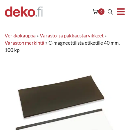
Siirry
sisältöön
0
Verkkokauppa
»
Varasto- ja pakkaustarvikkeet
»
Varaston merkintä
»
C-magneettilista etiketille 40 mm,
100 kpl