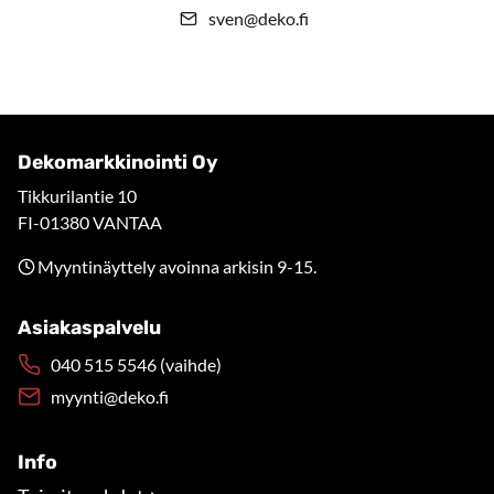
sven@deko.fi
Dekomarkkinointi Oy
Tikkurilantie 10
FI-01380 VANTAA
Myyntinäyttely avoinna arkisin 9-15.
Asiakaspalvelu
040 515 5546 (vaihde)
myynti@deko.fi
Info