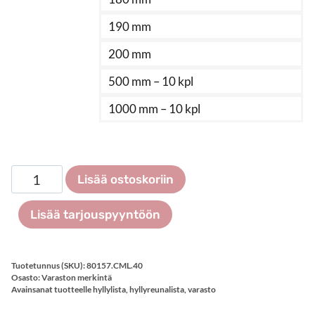
190 mm
200 mm
500 mm – 10 kpl
1000 mm – 10 kpl
C-
Lisää ostoskoriin
magneettilista
etiketille
Lisää tarjouspyyntöön
40
mm,
100
Tuotetunnus (SKU):
80157.CML.40
kpl
Osasto:
Varaston merkintä
Avainsanat tuotteelle
hyllylista
,
hyllyreunalista
,
varasto
määrä