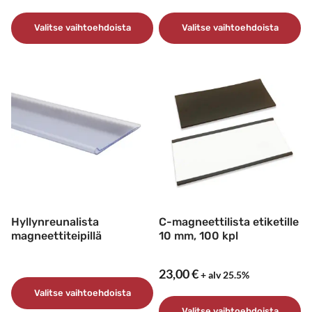
1,30 €
23,00 €
–
–
Valitse vaihtoehdoista
Valitse vaihtoehdoista
4,05 €
95,00 €
Tällä
Tällä
tuotteella
tuotteella
on
on
useampi
useampi
muunnelma.
muunnelma.
Voit
Voit
tehdä
tehdä
valinnat
valinnat
tuotteen
tuotteen
sivulla.
sivulla.
Hyllynreunalista
C-magneettilista etiketille
magneettiteipillä
10 mm, 100 kpl
23,00
€
+ alv 25.5%
Valitse vaihtoehdoista
Valitse vaihtoehdoista