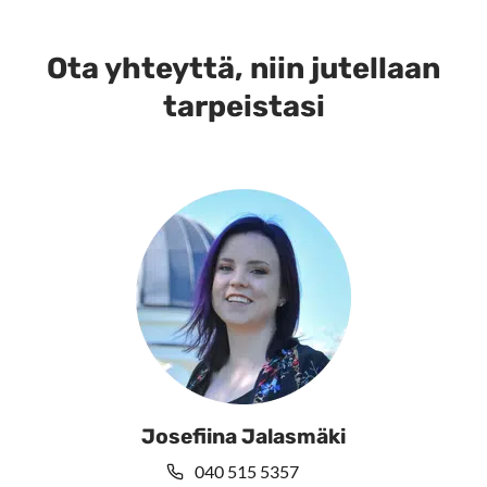
muunnelma.
Voit
tehdä
Ota yhteyttä, niin jutellaan
valinnat
tarpeistasi
tuotteen
sivulla.
Josefiina Jalasmäki
040 515 5357