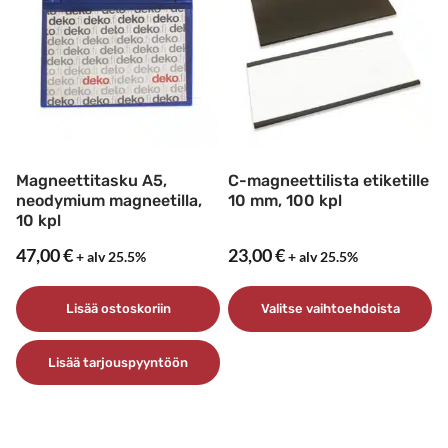
muunnelma.
useampi
Voit
muunnelma.
tehdä
Voit
valinnat
tehdä
tuotteen
valinnat
sivulla.
tuotteen
sivulla.
Magneettitasku A5,
C-magneettilista etiketille
neodymium magneetilla,
10 mm, 100 kpl
10 kpl
47,00
€
23,00
€
+ alv 25.5%
+ alv 25.5%
Lisää ostoskoriin
Valitse vaihtoehdoista
Tällä
Lisää tarjouspyyntöön
tuotteella
on
useampi