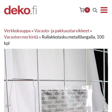
Siirry
sisältöön
0
Verkkokauppa
»
Varasto- ja pakkaustarvikkeet
»
Varaston merkintä
»
Rullakkotasku metallilangalla, 100
kpl