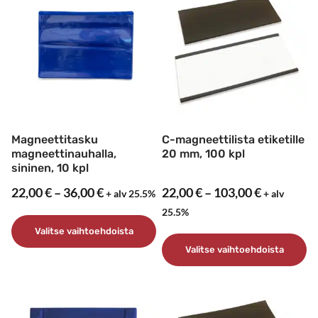
Magneettitasku
C-magneettilista etiketille
magneettinauhalla,
20 mm, 100 kpl
sininen, 10 kpl
Hintaluokka:
Hintaluok
22,00
€
–
36,00
€
22,00
€
–
103,00
€
+ alv 25.5%
+ alv
22,00 €
22,00 €
25.5%
–
–
Valitse vaihtoehdoista
36,00 €
103,00 €
Valitse vaihtoehdoista
Tällä
tuotteella
Tällä
on
tuotteella
useampi
on