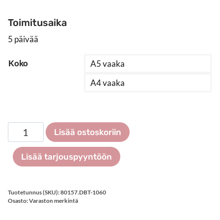
Toimitusaika
5 päivää
Koko
A5 vaaka
A4 vaaka
Rullakkotasku
Lisää ostoskoriin
metallilangalla,
100
Lisää tarjouspyyntöön
kpl
määrä
Tuotetunnus (SKU):
80157.DBT-1060
Osasto:
Varaston merkintä