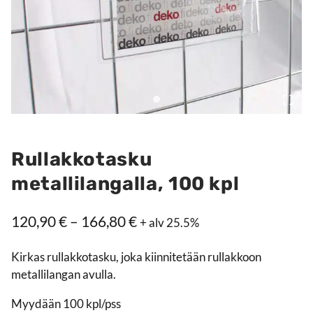
Rullakkotasku
metallilangalla, 100 kpl
Hintaluokka:
120,90
€
–
166,80
€
+ alv 25.5%
120,90 €
Kirkas rullakkotasku, joka kiinnitetään rullakkoon
–
metallilangan avulla.
166,80 €
Myydään 100 kpl/pss