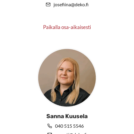
josefiina@deko.fi
Paikalla osa-aikaisesti
Sanna Kuusela
040 515 5546