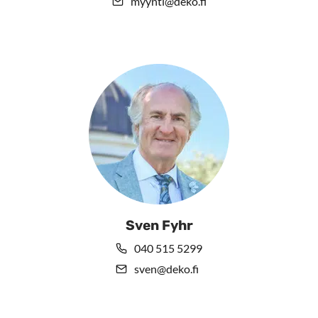
myynti@deko.fi
Sven Fyhr
040 515 5299
sven@deko.fi