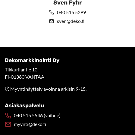
Sven Fyhr
040 515 5299
sven@deko.fi
Dekomarkkinointi Oy
Tikkurilantie 10
FI-01380 VANTAA
Myyntinäyttely avoinna arkisin 9-15.
Asiakaspalvelu
040 515 5546 (vaihde)
myynti@deko.fi