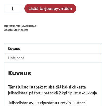
Julistelistapari
Lisää tarjouspyyntöön
500
mm
määrä
Tuotetunnus (SKU):
BRC5
Osasto:
Julistelistat
Kuvaus
Lisätiedot
Kuvaus
Tämä julistelistapaketti sisältää kaksi kirkasta
julistelistaa, päätytulpat sekä 2 kpl ripustuskoukkuja.
Julistelistan avulla ripustat suuretkin julisteesi