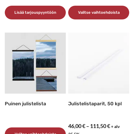
Lisää tarjouspyyntöön
Valitse vaihtoehdoista
Tällä
tuotteella
on
useampi
muunnelma.
Voit
tehdä
valinnat
tuotteen
sivulla.
Puinen julistelista
Julistelistaparit, 50 kpl
Hintaluok
46,00
€
–
111,50
€
+ alv
46,00 €