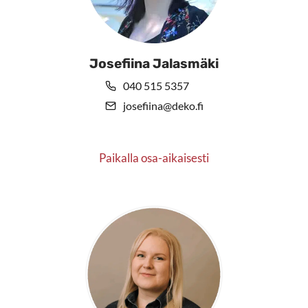
Josefiina Jalasmäki
040 515 5357
josefiina@deko.fi
Paikalla osa-aikaisesti