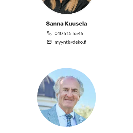
Sanna Kuusela
040 515 5546
myynti@deko.fi