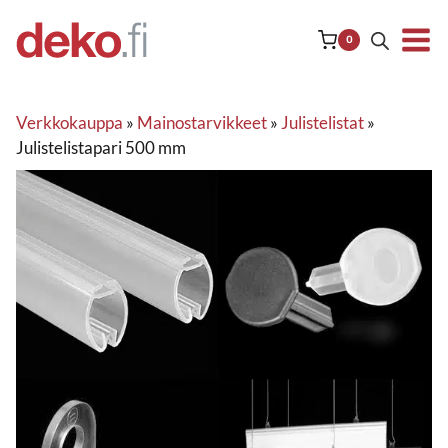
Siirry
sisältöön
0
Verkkokauppa
»
Mainostarvikkeet
»
Julistelistat
»
Julistelistapari 500 mm