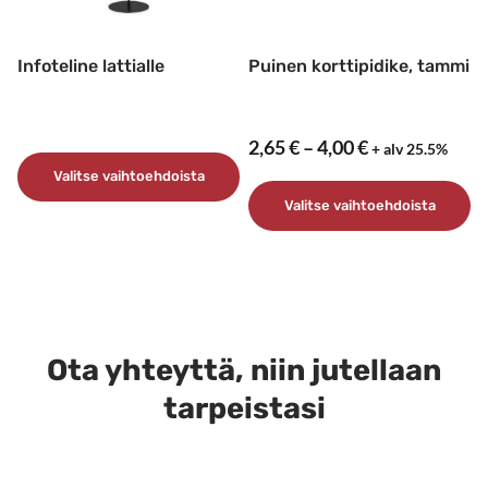
Infoteline lattialle
Puinen korttipidike, tammi
Hintaluokka:
2,65
€
–
4,00
€
+ alv 25.5%
2,65 €
Valitse vaihtoehdoista
–
Valitse vaihtoehdoista
Tällä
4,00 €
tuotteella
Tällä
on
tuotteella
useampi
on
muunnelma.
useampi
Voit
muunnelma.
Ota yhteyttä, niin jutellaan
tehdä
Voit
tarpeistasi
valinnat
tehdä
tuotteen
valinnat
sivulla.
tuotteen