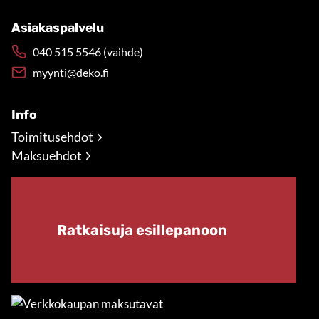
Asiakaspalvelu
040 515 5546 (vaihde)
myynti@deko.fi
Info
Toimitusehdot
Maksuehdot
Ratkaisuja esillepanoon