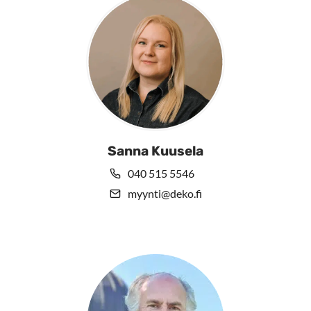
Sanna Kuusela
040 515 5546
myynti@deko.fi