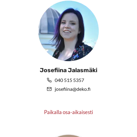
sivulla.
Josefiina Jalasmäki
040 515 5357
josefiina@deko.fi
Paikalla osa-aikaisesti