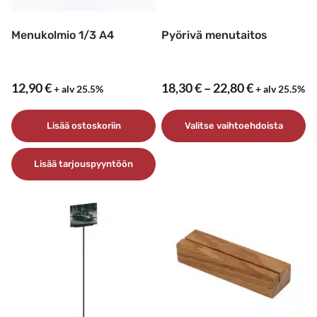
Menukolmio 1/3 A4
Pyörivä menutaitos
Hintaluokk
12,90
€
18,30
€
–
22,80
€
+ alv 25.5%
+ alv 25.5%
18,30 €
–
Lisää ostoskoriin
Valitse vaihtoehdoista
22,80 €
Tällä
Lisää tarjouspyyntöön
tuotteella
on
useampi
muunnelma.
Voit
tehdä
valinnat
tuotteen
sivulla.