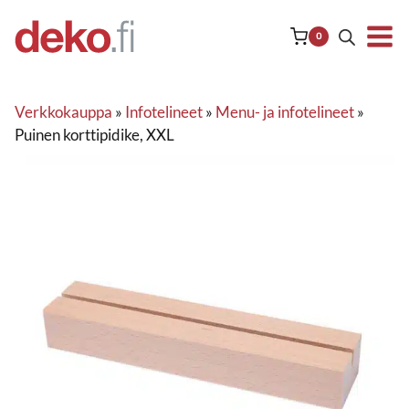
Siirry
sisältöön
0
Verkkokauppa
»
Infotelineet
»
Menu- ja infotelineet
»
Puinen korttipidike, XXL