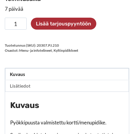
7 päivää
Puinen
Lisää tarjouspyyntöön
korttipidike,
XXL
määrä
Tuotetunnus (SKU):
20307.PJ.210
Osastot:
Menu- ja infotelineet
,
Kyltinpidikkeet
Kuvaus
Lisätiedot
Kuvaus
Pyökkipuusta valmistettu kortti/menupidike.