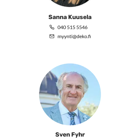
Sanna Kuusela
040 515 5546
myynti@deko.fi
Sven Fyhr