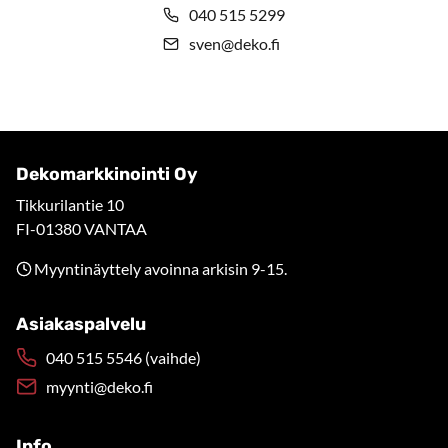
040 515 5299
sven@deko.fi
Dekomarkkinointi Oy
Tikkurilantie 10
FI-01380 VANTAA
Myyntinäyttely avoinna arkisin 9-15.
Asiakaspalvelu
040 515 5546 (vaihde)
myynti@deko.fi
Info