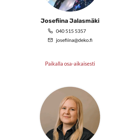
Josefiina Jalasmäki
040 515 5357
josefiina@deko.fi
Paikalla osa-aikaisesti