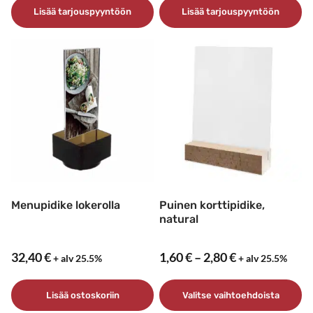
Lisää tarjouspyyntöön
Lisää tarjouspyyntöön
Menupidike lokerolla
Puinen korttipidike,
natural
Hintaluokka:
32,40
€
1,60
€
–
2,80
€
+ alv 25.5%
+ alv 25.5%
1,60 €
–
Lisää ostoskoriin
Valitse vaihtoehdoista
2,80 €