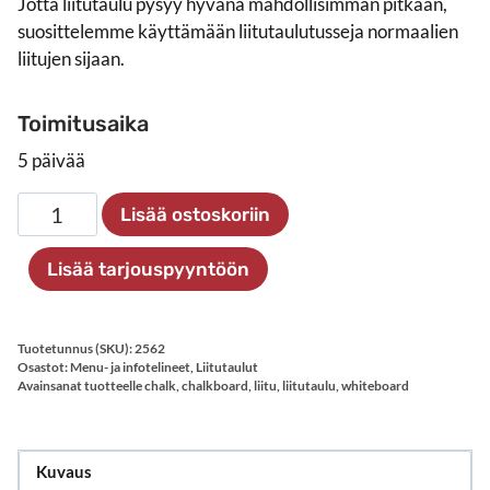
Jotta liitutaulu pysyy hyvänä mahdollisimman pitkään,
suosittelemme käyttämään liitutaulutusseja normaalien
liitujen sijaan.
Toimitusaika
5 päivää
Kaksipuolinen
Lisää ostoskoriin
liitutaulu
pöydälle
Lisää tarjouspyyntöön
A5,
vaalea
määrä
Tuotetunnus (SKU):
2562
Osastot:
Menu- ja infotelineet
,
Liitutaulut
Avainsanat tuotteelle
chalk
,
chalkboard
,
liitu
,
liitutaulu
,
whiteboard
Kuvaus