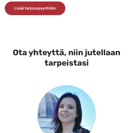
Tällä
Lisää tarjouspyyntöön
tuotteella
on
useampi
muunnelma.
Voit
tehdä
Ota yhteyttä, niin jutellaan
valinnat
tarpeistasi
tuotteen
sivulla.