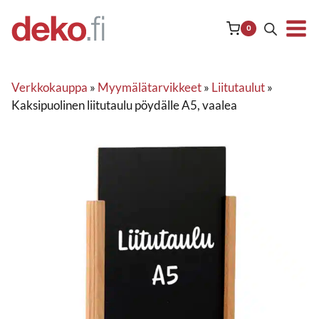
Siirry
sisältöön
0
Verkkokauppa
»
Myymälätarvikkeet
»
Liitutaulut
»
Kaksipuolinen liitutaulu pöydälle A5, vaalea