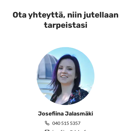
muunnelma.
useampi
Voit
muunnelma.
Ota yhteyttä, niin jutellaan
tehdä
Voit
tarpeistasi
valinnat
tehdä
tuotteen
valinnat
sivulla.
tuotteen
sivulla.
Josefiina Jalasmäki
040 515 5357