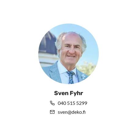
Sven Fyhr
040 515 5299
sven@deko.fi