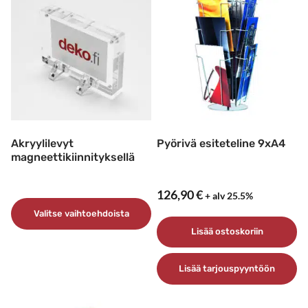
Akryylilevyt
Pyörivä esiteteline 9xA4
magneettikiinnityksellä
126,90
€
+ alv 25.5%
Valitse vaihtoehdoista
Lisää ostoskoriin
Tällä
tuotteella
Lisää tarjouspyyntöön
on
useampi