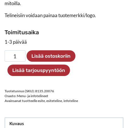
mitoilla.
Telineisiin voidaan painaa tuotemerkki/logo.
Toimitusaika
1-3 päivää
Menukolmio
Lisää ostoskoriin
1/3
A4
Lisää tarjouspyyntöön
määrä
Tuotetunnus (SKU):
8135.20076
Osasto:
Menu- ja infotelineet
Avainsanat tuotteelle
esite
,
esiteteline
,
infoteline
Kuvaus