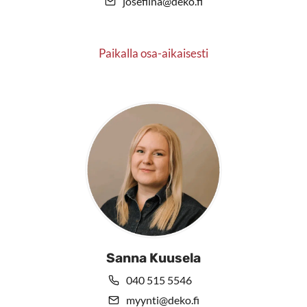
josefiina@deko.fi
Paikalla osa-aikaisesti
Sanna Kuusela
040 515 5546
myynti@deko.fi