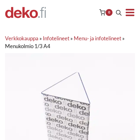
Siirry
sisältöön
0
Verkkokauppa
»
Infotelineet
»
Menu- ja infotelineet
»
Menukolmio 1/3 A4