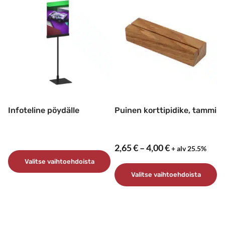
muunnelma.
Voit
tehdä
valinnat
tuotteen
sivulla.
Infoteline pöydälle
Puinen korttipidike, tammi
Hintaluokka:
2,65
€
–
4,00
€
+ alv 25.5%
2,65 €
Valitse vaihtoehdoista
–
Valitse vaihtoehdoista
Tällä
4,00 €
tuotteella
Tällä
on
tuotteella
useampi
on