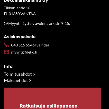
Dekomarkkinointi Oy
Tikkurilantie 10
FI-01380 VANTAA
Myyntinäyttely avoinna arkisin 9-15.
Asiakaspalvelu
040 515 5546 (vaihde)
myynti@deko.fi
Info
Toimitusehdot
Maksuehdot
Ratkaisuja esillepanoon