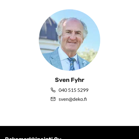
Sven Fyhr
040 515 5299
sven@deko.fi