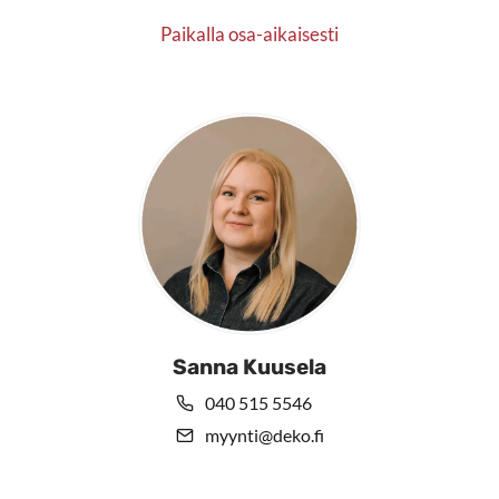
Paikalla osa-aikaisesti
Sanna Kuusela
040 515 5546
myynti@deko.fi