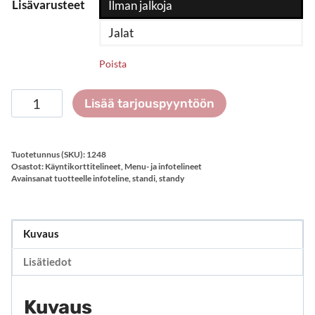
Lisävarusteet
Ilman jalkoja
Jalat
Poista
Akryylilevyt
Lisää tarjouspyyntöön
magneettikiinnityksellä
määrä
Tuotetunnus (SKU):
1248
Osastot:
Käyntikorttitelineet
,
Menu- ja infotelineet
Avainsanat tuotteelle
infoteline
,
standi
,
standy
Kuvaus
Lisätiedot
Kuvaus