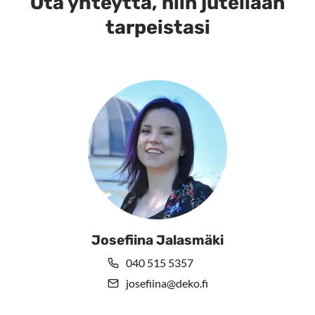
Ota yhteyttä, niin jutellaan
tarpeistasi
Josefiina Jalasmäki
040 515 5357
josefiina@deko.fi