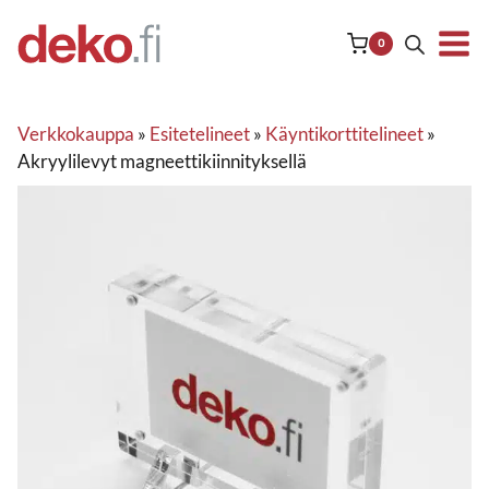
Siirry
sisältöön
0
Verkkokauppa
»
Esitetelineet
»
Käyntikorttitelineet
»
Akryylilevyt magneettikiinnityksellä