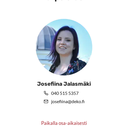
sivulla.
Josefiina Jalasmäki
040 515 5357
josefiina@deko.fi
Paikalla osa-aikaisesti