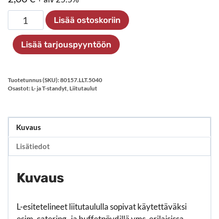
L-
Lisää ostoskoriin
esiteteline
liitutaululla,
Lisää tarjouspyyntöön
vaaka
määrä
Tuotetunnus (SKU):
80157.LLT.5040
Osastot:
L- ja T-standyt
,
Liitutaulut
Kuvaus
Lisätiedot
Kuvaus
L-esitetelineet liitutaululla sopivat käytettäväksi
esim. catering- ja buffetpöydillä yms. erilaisissa