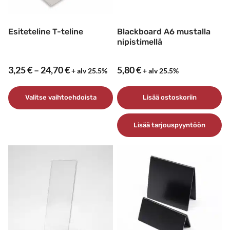
Esiteteline T-teline
Blackboard A6 mustalla
nipistimellä
Hintaluokka:
3,25
€
–
24,70
€
5,80
€
+ alv 25.5%
+ alv 25.5%
3,25 €
–
Valitse vaihtoehdoista
Lisää ostoskoriin
24,70 €
Tällä
Lisää tarjouspyyntöön
tuotteella
on
useampi
muunnelma.
Voit
tehdä
valinnat
tuotteen