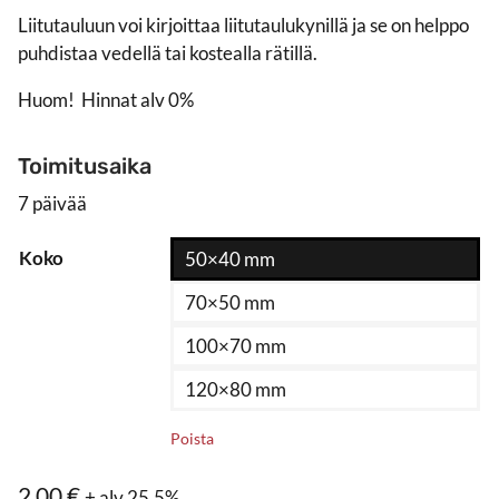
Liitutauluun voi kirjoittaa liitutaulukynillä ja se on helppo
puhdistaa vedellä tai kostealla rätillä.
Huom! Hinnat alv 0%
Toimitusaika
7 päivää
Koko
50×40 mm
70×50 mm
100×70 mm
120×80 mm
Poista
2,00
€
+ alv 25.5%