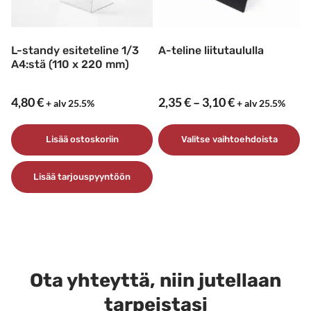
sivulla.
L-standy esiteteline 1/3
A-teline liitutaululla
A4:stä (110 x 220 mm)
Hintaluokka:
4,80
€
2,35
€
–
3,10
€
+ alv 25.5%
+ alv 25.5%
2,35 €
–
Lisää ostoskoriin
Valitse vaihtoehdoista
3,10 €
Tällä
Lisää tarjouspyyntöön
tuotteella
on
useampi
muunnelma.
Voit
tehdä
Ota yhteyttä, niin jutellaan
valinnat
tarpeistasi
tuotteen