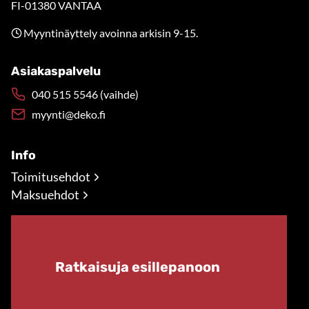
FI-01380 VANTAA
Myyntinäyttely avoinna arkisin 9-15.
Asiakaspalvelu
040 515 5546 (vaihde)
myynti@deko.fi
Info
Toimitusehdot
Maksuehdot
Ratkaisuja esillepanoon