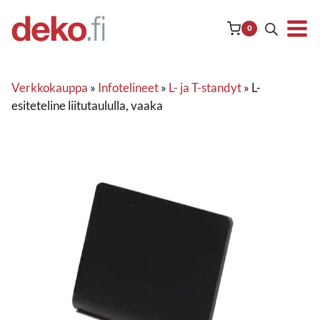
Siirry
sisältöön
0
Verkkokauppa
»
Infotelineet
»
L- ja T-standyt
»
L-
esiteteline liitutaululla, vaaka