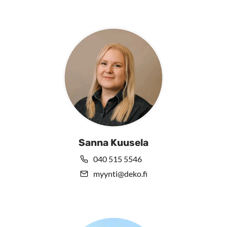
Sanna Kuusela
040 515 5546
myynti@deko.fi