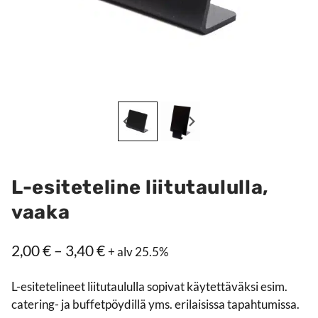
L-esiteteline liitutaululla,
vaaka
Hintaluokka:
2,00
€
–
3,40
€
+ alv 25.5%
2,00 €
L-esitetelineet liitutaululla sopivat käytettäväksi esim.
–
catering- ja buffetpöydillä yms. erilaisissa tapahtumissa.
3,40 €