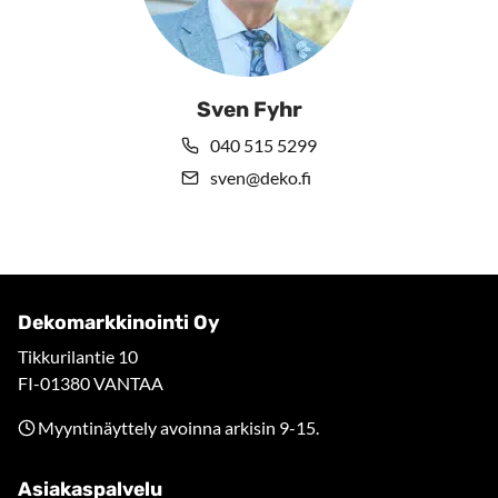
Sven Fyhr
040 515 5299
sven@deko.fi
Dekomarkkinointi Oy
Tikkurilantie 10
FI-01380 VANTAA
Myyntinäyttely avoinna arkisin 9-15.
Asiakaspalvelu