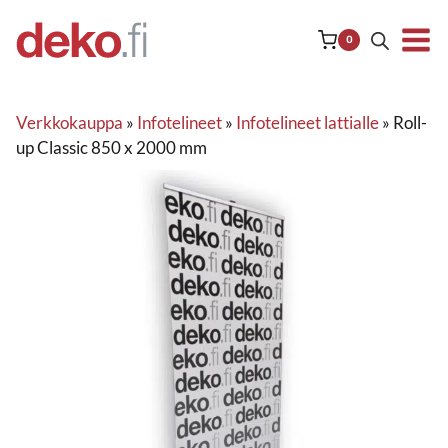
Siirry
sisältöön
0
Verkkokauppa
»
Infotelineet
»
Infotelineet lattialle
»
Roll-
up Classic 850 x 2000 mm