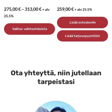
Hintaluokka:
275,00
€
–
313,00
€
259,00
€
+ alv
+ alv 25.5%
275,00 €
25.5%
–
Lisää ostoskoriin
313,00 €
Valitse vaihtoehdoista
Lisää tarjouspyyntöön
Tällä
tuotteella
on
useampi
muunnelma.
Voit
Ota yhteyttä, niin jutellaan
tehdä
tarpeistasi
valinnat
tuotteen
sivulla.