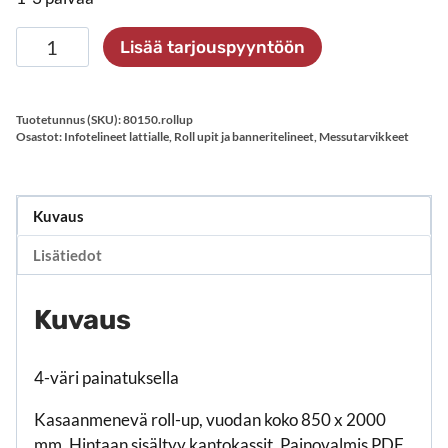
Roll-
Lisää tarjouspyyntöön
up
Classic
850
Tuotetunnus (SKU):
80150.rollup
x
Osastot:
Infotelineet lattialle
,
Roll upit ja banneritelineet
,
Messutarvikkeet
2000
mm
määrä
Kuvaus
Lisätiedot
Kuvaus
4-väri painatuksella
Kasaanmenevä roll-up, vuodan koko 850 x 2000
mm. Hintaan sisältyy kantokassit. Painovalmis PDF