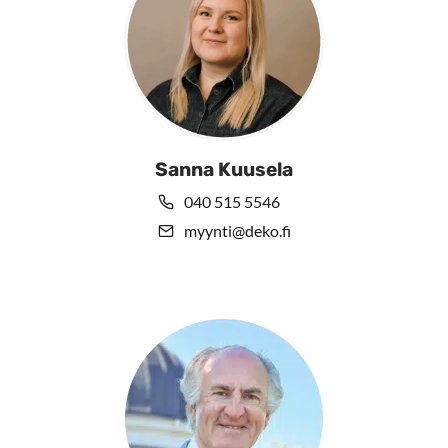
Sanna Kuusela
040 515 5546
myynti@deko.fi