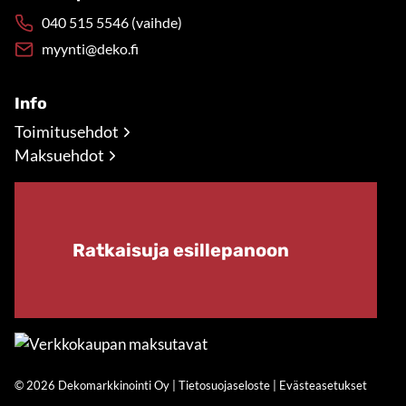
040 515 5546 (vaihde)
myynti@deko.fi
Info
Toimitusehdot
Maksuehdot
Ratkaisuja esillepanoon
© 2026 Dekomarkkinointi Oy |
Tietosuojaseloste
|
Evästeasetukset