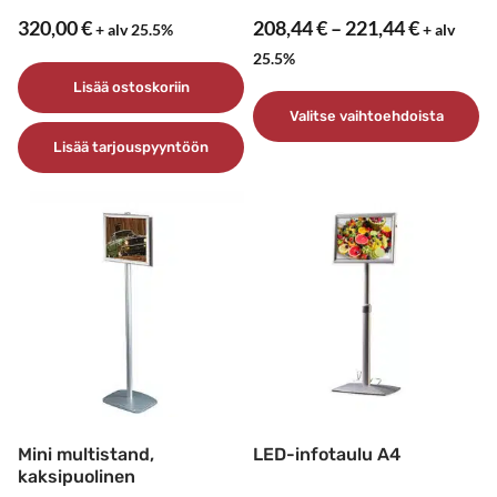
Hintaluo
320,00
€
208,44
€
–
221,44
€
+ alv 25.5%
+ alv
208,44 €
25.5%
–
Lisää ostoskoriin
221,44 €
Valitse vaihtoehdoista
Lisää tarjouspyyntöön
Tällä
tuotteella
on
useampi
muunnelma.
Voit
tehdä
valinnat
tuotteen
sivulla.
Mini multistand,
LED-infotaulu A4
kaksipuolinen