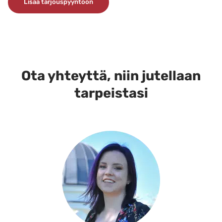
Lisää tarjouspyyntöön
tuotteella
on
useampi
muunnelma.
Voit
tehdä
Ota yhteyttä, niin jutellaan
valinnat
tarpeistasi
tuotteen
sivulla.