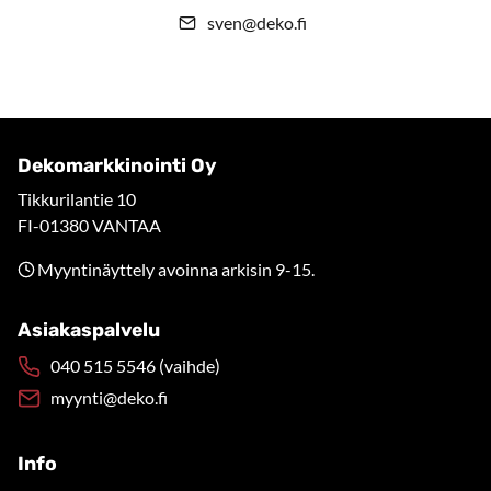
sven@deko.fi
Dekomarkkinointi Oy
Tikkurilantie 10
FI-01380 VANTAA
Myyntinäyttely avoinna arkisin 9-15.
Asiakaspalvelu
040 515 5546 (vaihde)
myynti@deko.fi
Info