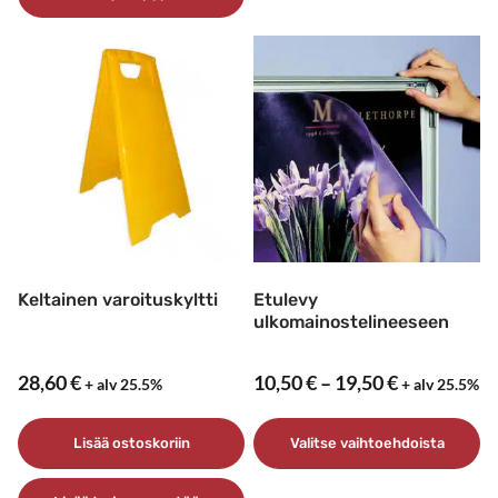
Keltainen varoituskyltti
Etulevy
ulkomainostelineeseen
Hintaluokk
28,60
€
10,50
€
–
19,50
€
+ alv 25.5%
+ alv 25.5%
10,50 €
–
Lisää ostoskoriin
Valitse vaihtoehdoista
19,50 €
Tällä