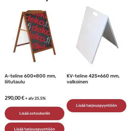
A-teline 600×800 mm,
KV-teline 425×660 mm,
liitutaulu
valkoinen
290,00
€
+ alv 25.5%
Lisää tarjouspyyntöön
Lisää ostoskoriin
Lisää tarjouspyyntöön