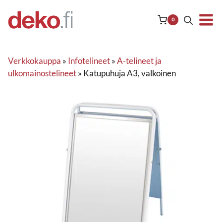
Siirry
sisältöön
0
Verkkokauppa
»
Infotelineet
»
A-telineet ja
ulkomainostelineet
»
Katupuhuja A3, valkoinen