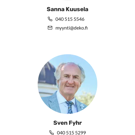
Sanna Kuusela
040 515 5546
myynti@deko.fi
Sven Fyhr
040 515 5299