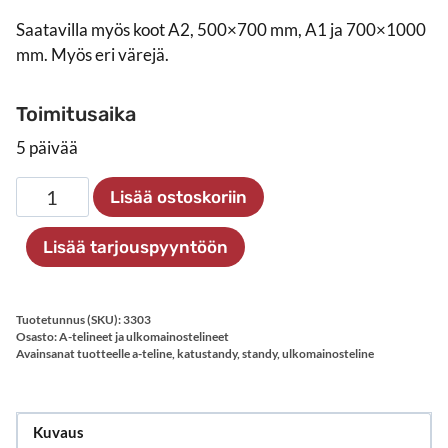
Saatavilla myös koot A2, 500×700 mm, A1 ja 700×1000
mm. Myös eri värejä.
Toimitusaika
5 päivää
Katupuhuja
Lisää ostoskoriin
A3,
valkoinen
Lisää tarjouspyyntöön
määrä
Tuotetunnus (SKU):
3303
Osasto:
A-telineet ja ulkomainostelineet
Avainsanat tuotteelle
a-teline
,
katustandy
,
standy
,
ulkomainosteline
Kuvaus