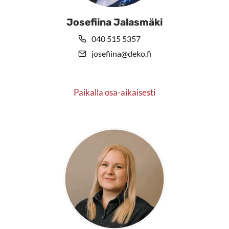
Josefiina Jalasmäki
040 515 5357
josefiina@deko.fi
Paikalla osa-aikaisesti