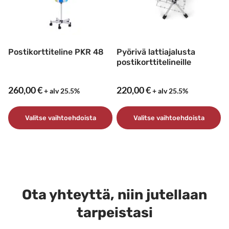
Postikorttiteline PKR 48
Pyörivä lattiajalusta
postikorttitelineille
260,00
€
220,00
€
+ alv 25.5%
+ alv 25.5%
Valitse vaihtoehdoista
Valitse vaihtoehdoista
Tällä
Tällä
tuotteella
tuotteella
on
on
useampi
useampi
muunnelma.
muunnelma.
Ota yhteyttä, niin jutellaan
Voit
Voit
tarpeistasi
tehdä
tehdä
valinnat
valinnat