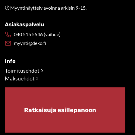
Myyntinäyttely avoinna arkisin 9-15.
Asiakaspalvelu
040 515 5546 (vaihde)
myynti@deko.fi
Info
Toimitusehdot
Maksuehdot
Ratkaisuja esillepanoon