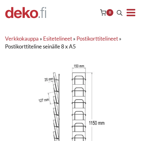
Siirry
sisältöön
0
Verkkokauppa
»
Esitetelineet
»
Postikorttitelineet
»
Postikorttiteline seinälle 8 x A5