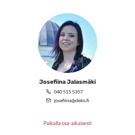
tuotteen
tuotteen
sivulla.
sivulla.
Josefiina Jalasmäki
040 515 5357
josefiina@deko.fi
Paikalla osa-aikaisesti