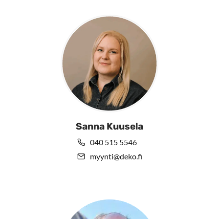
Sanna Kuusela
040 515 5546
myynti@deko.fi