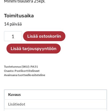
Minimi tilauserä 25kpl.
Toimitusaika
14 päivää
Postikorttiteline
Lisää ostoskoriin
seinälle
8
Lisää tarjouspyyntöön
x
A5
määrä
Tuotetunnus (SKU):
PA51
Osasto:
Postikorttitelineet
Avainsana tuotteelle
esiteteline
Kuvaus
Lisätiedot