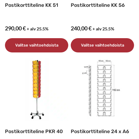
Postikorttiteline KK 51
Postikorttiteline KK 56
290,00
€
240,00
€
+ alv 25.5%
+ alv 25.5%
Valitse vaihtoehdoista
Valitse vaihtoehdoista
Tällä
Tällä
tuotteella
tuotteella
on
on
useampi
useampi
muunnelma.
muunnelma.
Voit
Voit
tehdä
tehdä
valinnat
valinnat
tuotteen
tuotteen
sivulla.
sivulla.
Postikorttiteline PKR 40
Postikorttiteline 24 x A6