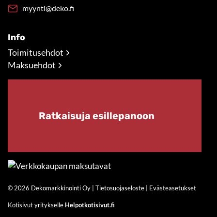
myynti@deko.fi
Info
Toimitusehdot
Maksuehdot
Ratkaisuja esillepanoon
© 2026 Dekomarkkinointi Oy |
Tietosuojaseloste
|
Evästeasetukset
Kotisivut yritykselle
Helpotkotisivut.fi