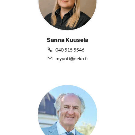
Sanna Kuusela
040 515 5546
myynti@deko.fi