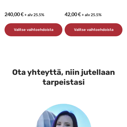
240,00
€
42,00
€
+ alv 25.5%
+ alv 25.5%
Valitse vaihtoehdoista
Valitse vaihtoehdoista
Tällä
Tällä
tuotteella
tuotteella
on
on
useampi
useampi
muunnelma.
muunnelma.
Ota yhteyttä, niin jutellaan
Voit
Voit
tarpeistasi
tehdä
tehdä
valinnat
valinnat
tuotteen
tuotteen
sivulla.
sivulla.