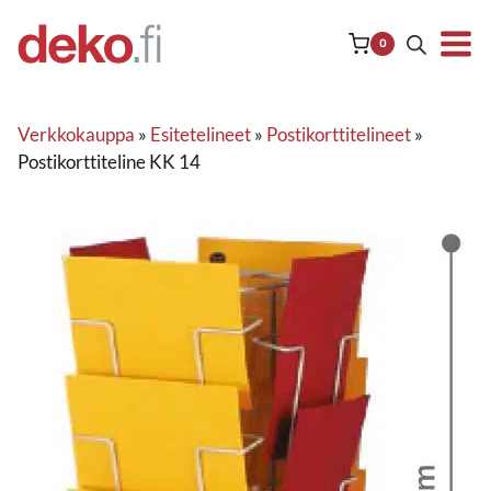
Siirry
sisältöön
0
Verkkokauppa
»
Esitetelineet
»
Postikorttitelineet
»
Postikorttiteline KK 14