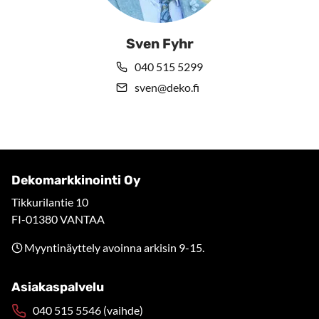
Sven Fyhr
040 515 5299
sven@deko.fi
Dekomarkkinointi Oy
Tikkurilantie 10
FI-01380 VANTAA
Myyntinäyttely avoinna arkisin 9-15.
Asiakaspalvelu
040 515 5546 (vaihde)