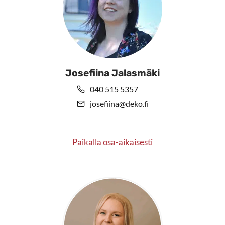
Josefiina Jalasmäki
040 515 5357
josefiina@deko.fi
Paikalla osa-aikaisesti