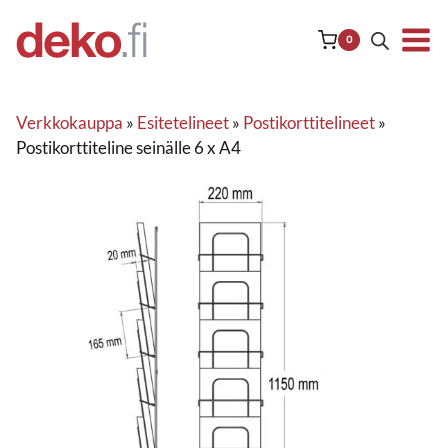
Siirry
sisältöön
0
Verkkokauppa
»
Esitetelineet
»
Postikorttitelineet
»
Postikorttiteline seinälle 6 x A4