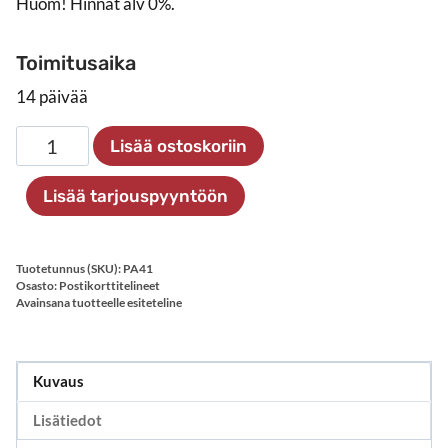
Huom! Hinnat alv 0%.
Toimitusaika
14 päivää
Postikorttiteline
Lisää ostoskoriin
seinälle
6
Lisää tarjouspyyntöön
x
A4
määrä
Tuotetunnus (SKU):
PA41
Osasto:
Postikorttitelineet
Avainsana tuotteelle
esiteteline
Kuvaus
Lisätiedot