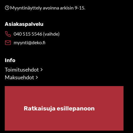
Myyntinäyttely avoinna arkisin 9-15.
Asiakaspalvelu
040 515 5546 (vaihde)
myynti@deko.fi
Info
Toimitusehdot
Maksuehdot
Ratkaisuja esillepanoon