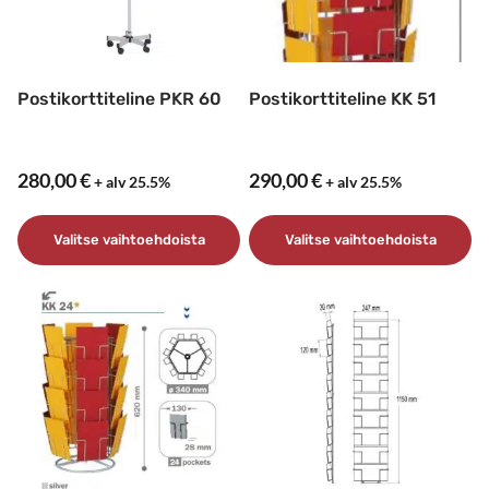
Postikorttiteline PKR 60
Postikorttiteline KK 51
280,00
€
290,00
€
+ alv 25.5%
+ alv 25.5%
Valitse vaihtoehdoista
Valitse vaihtoehdoista
Tällä
Tällä
tuotteella
tuotteella
on
on
useampi
useampi
muunnelma.
muunnelma.
Voit
Voit
tehdä
tehdä
valinnat
valinnat