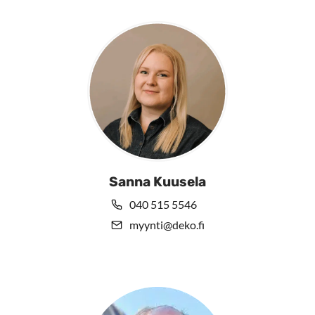
Sanna Kuusela
040 515 5546
myynti@deko.fi