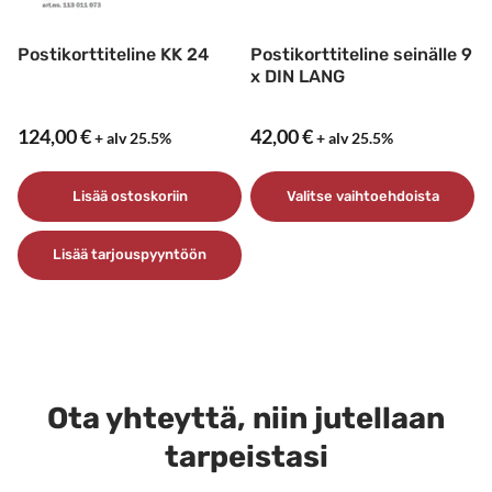
tuotteen
tuotteen
sivulla.
sivulla.
Postikorttiteline KK 24
Postikorttiteline seinälle 9
x DIN LANG
124,00
€
42,00
€
+ alv 25.5%
+ alv 25.5%
Lisää ostoskoriin
Valitse vaihtoehdoista
Tällä
Lisää tarjouspyyntöön
tuotteella
on
useampi
muunnelma.
Voit
tehdä
Ota yhteyttä, niin jutellaan
valinnat
tarpeistasi
tuotteen
sivulla.