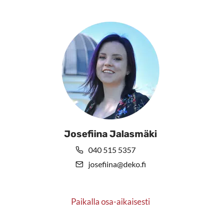
Josefiina Jalasmäki
040 515 5357
josefiina@deko.fi
Paikalla osa-aikaisesti