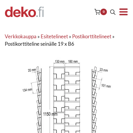
Siirry
sisältöön
0
Verkkokauppa
»
Esitetelineet
»
Postikorttitelineet
»
Postikorttiteline seinälle 19 x B6