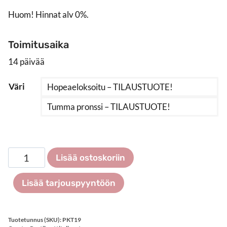
Huom! Hinnat alv 0%.
Toimitusaika
14 päivää
Väri
Hopeaeloksoitu – TILAUSTUOTE!
Tumma pronssi – TILAUSTUOTE!
Postikorttiteline
Lisää ostoskoriin
seinälle
19
Lisää tarjouspyyntöön
x
B6
määrä
Tuotetunnus (SKU):
PKT19