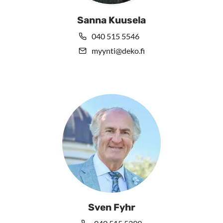
Sanna Kuusela
040 515 5546
myynti@deko.fi
Sven Fyhr