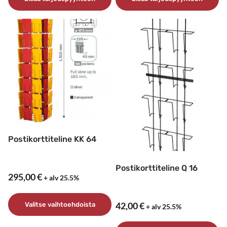
Postikorttiteline KK 64
Postikorttiteline Q 16
295,00
€
+ alv 25.5%
Valitse vaihtoehdoista
42,00
€
+ alv 25.5%
Tällä