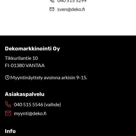
040 515 5299
sven@deko.fi
Dekomarkkinointi Oy
Tikkurilantie 10
FI-01380 VANTAA
Myyntinäyttely avoinna arkisin 9-15.
Asiakaspalvelu
040 515 5546 (vaihde)
myynti@deko.fi
Info