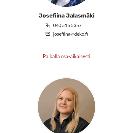
Josefiina Jalasmäki
040 515 5357
josefiina@deko.fi
Paikalla osa-aikaisesti