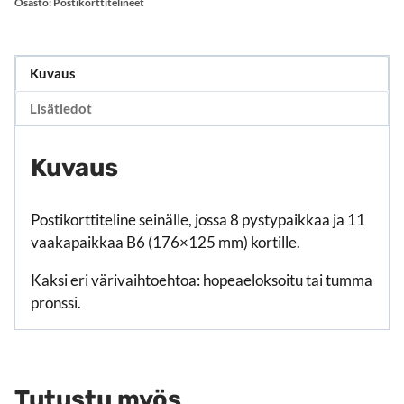
Osasto:
Postikorttitelineet
Kuvaus
Lisätiedot
Kuvaus
Postikorttiteline seinälle, jossa 8 pystypaikkaa ja 11
vaakapaikkaa B6 (176×125 mm) kortille.
Kaksi eri värivaihtoehtoa: hopeaeloksoitu tai tumma
pronssi.
Tutustu myös