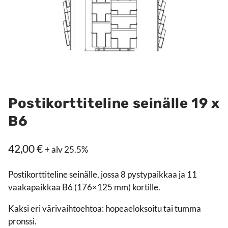
Postikorttiteline seinälle 19 x
B6
42,00
€
+ alv 25.5%
Postikorttiteline seinälle, jossa 8 pystypaikkaa ja 11
vaakapaikkaa B6 (176×125 mm) kortille.
Kaksi eri värivaihtoehtoa: hopeaeloksoitu tai tumma
pronssi.