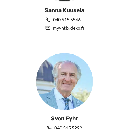
Sanna Kuusela
040 515 5546
myynti@deko.fi
Sven Fyhr
040 515 5299