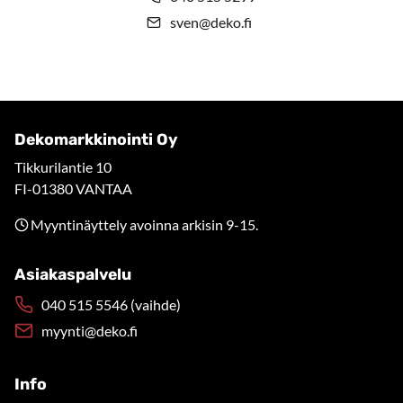
sven@deko.fi
Dekomarkkinointi Oy
Tikkurilantie 10
FI-01380 VANTAA
Myyntinäyttely avoinna arkisin 9-15.
Asiakaspalvelu
040 515 5546 (vaihde)
myynti@deko.fi
Info