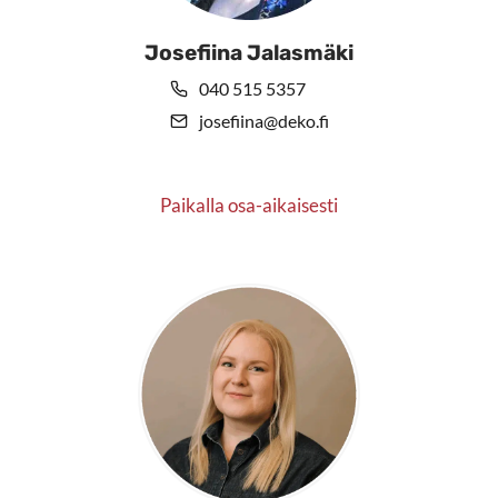
Josefiina Jalasmäki
040 515 5357
josefiina@deko.fi
Paikalla osa-aikaisesti