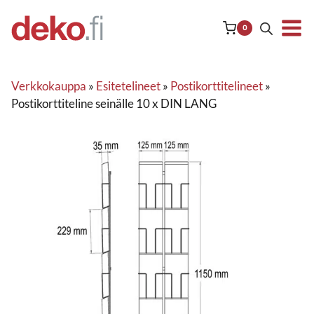
Siirry
sisältöön
0
Verkkokauppa
»
Esitetelineet
»
Postikorttitelineet
»
Postikorttiteline seinälle 10 x DIN LANG