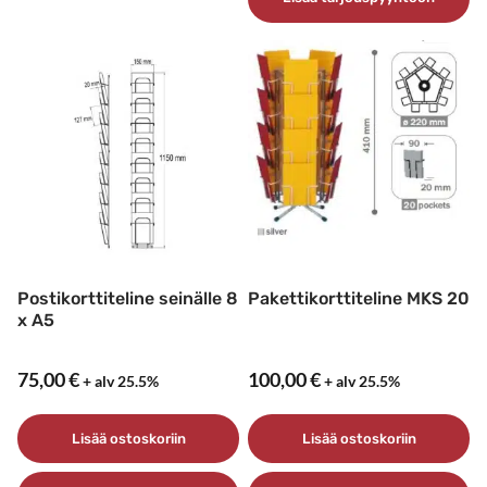
tuotteella
on
useampi
muunnelma.
Voit
tehdä
valinnat
tuotteen
sivulla.
Postikorttiteline seinälle 8
Pakettikorttiteline MKS 20
x A5
75,00
€
100,00
€
+ alv 25.5%
+ alv 25.5%
Lisää ostoskoriin
Lisää ostoskoriin