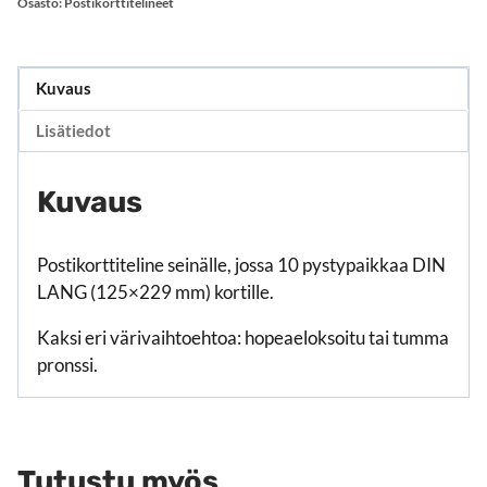
määrä
Osasto:
Postikorttitelineet
Kuvaus
Lisätiedot
Kuvaus
Postikorttiteline seinälle, jossa 10 pystypaikkaa DIN
LANG (125×229 mm) kortille.
Kaksi eri värivaihtoehtoa: hopeaeloksoitu tai tumma
pronssi.
Tutustu myös