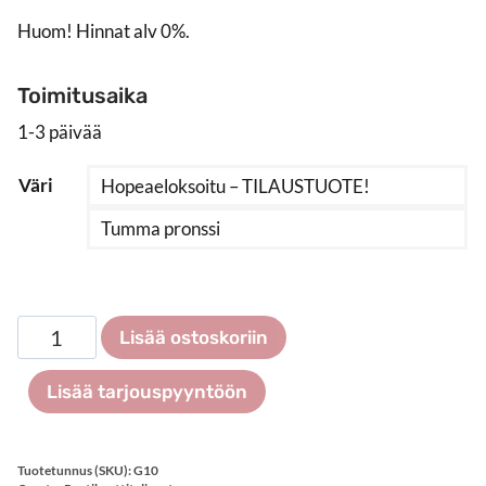
Huom! Hinnat alv 0%.
Toimitusaika
1-3 päivää
Väri
Hopeaeloksoitu – TILAUSTUOTE!
Tumma pronssi
Postikorttiteline
Lisää ostoskoriin
seinälle
10
Lisää tarjouspyyntöön
x
DIN
LANG
Tuotetunnus (SKU):
G10