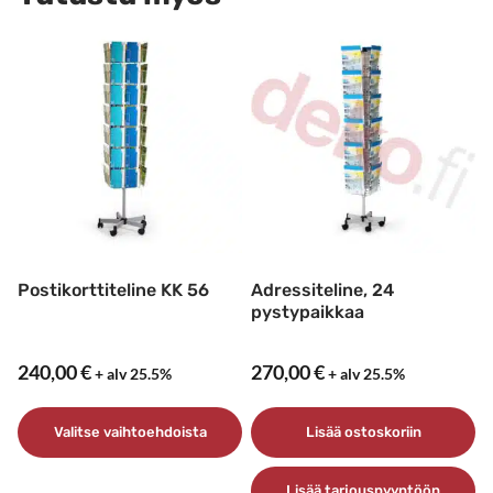
Postikorttiteline KK 56
Adressiteline, 24
pystypaikkaa
240,00
€
270,00
€
+ alv 25.5%
+ alv 25.5%
Valitse vaihtoehdoista
Lisää ostoskoriin
Tällä
Lisää tarjouspyyntöön