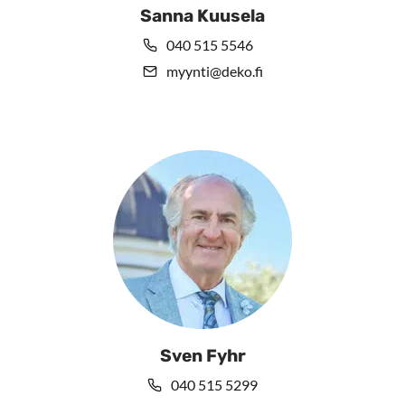
Sanna Kuusela
040 515 5546
myynti@deko.fi
Sven Fyhr
040 515 5299