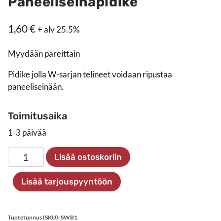
Paneeliseinäpidike
1,60
€
+ alv 25.5%
Myydään pareittain
Pidike jolla W-sarjan telineet voidaan ripustaa
paneeliseinään.
Toimitusaika
1-3 päivää
Paneeliseinäpidike
Lisää ostoskoriin
määrä
Lisää tarjouspyyntöön
Tuotetunnus (SKU):
SWB1