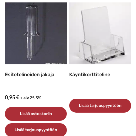
Esitetelineiden jakaja
Käyntikorttiteline
0,95
€
+ alv 25.5%
Lisää tarjouspyyntöön
Lisää ostoskoriin
Lisää tarjouspyyntöön