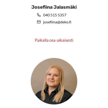
Josefiina Jalasmäki
040 515 5357
josefiina@deko.fi
Paikalla osa-aikaisesti