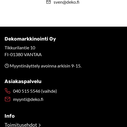
sven@deko.fi
Dekomarkkinointi Oy
Tikkurilantie 10
FI-01380 VANTAA
Myyntinäyttely avoinna arkisin 9-15.
Asiakaspalvelu
040 515 5546 (vaihde)
myynti@deko.fi
Info
Toimitusehdot