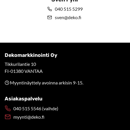
040 515 5299
sven@deko.fi
Dekomarkkinointi Oy
Tikkurilantie 10
FI-01380 VANTAA
Myyntinäyttely avoinna arkisin 9-15.
Asiakaspalvelu
040 515 5546 (vaihde)
myynti@deko.fi