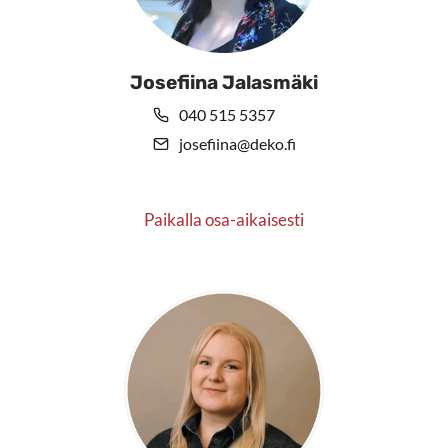
Josefiina Jalasmäki
040 515 5357
josefiina@deko.fi
Paikalla osa-aikaisesti