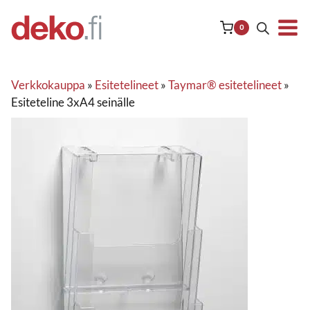
Siirry
sisältöön
0
Verkkokauppa
»
Esitetelineet
»
Taymar® esitetelineet
»
Esiteteline 3xA4 seinälle