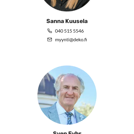
Sanna Kuusela
040 515 5546
myynti@deko.fi
Sven Fyhr