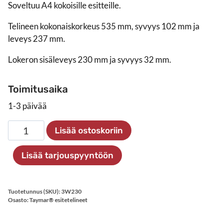
Soveltuu A4 kokoisille esitteille.
Telineen kokonaiskorkeus 535 mm, syvyys 102 mm ja
leveys 237 mm.
Lokeron sisäleveys 230 mm ja syvyys 32 mm.
Toimitusaika
1-3 päivää
Esiteteline
Lisää ostoskoriin
3xA4
seinälle
Lisää tarjouspyyntöön
määrä
Tuotetunnus (SKU):
3W230
Osasto:
Taymar® esitetelineet