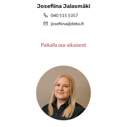
Josefiina Jalasmäki
040 515 5357
josefiina@deko.fi
Paikalla osa-aikaisesti