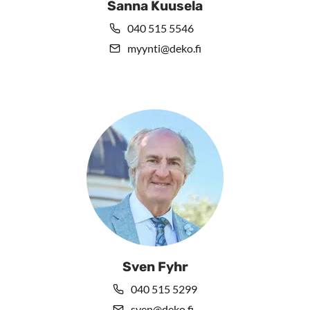
Sanna Kuusela
040 515 5546
myynti@deko.fi
Sven Fyhr
040 515 5299
sven@deko.fi