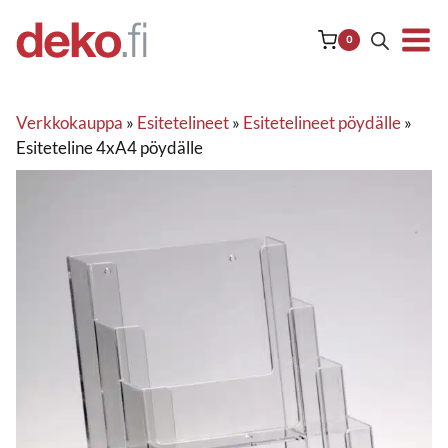
Siirry
sisältöön
0
Verkkokauppa
»
Esitetelineet
»
Esitetelineet pöydälle
»
Esiteteline 4xA4 pöydälle