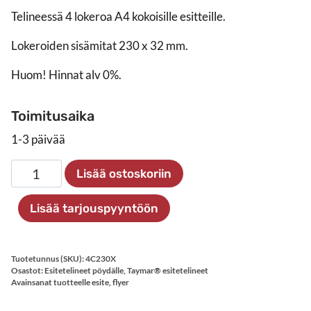
Telineessä 4 lokeroa A4 kokoisille esitteille.
Lokeroiden sisämitat 230 x 32 mm.
Huom! Hinnat alv 0%.
Toimitusaika
1-3 päivää
Esiteteline
Lisää ostoskoriin
4xA4
pöydälle
Lisää tarjouspyyntöön
määrä
Tuotetunnus (SKU):
4C230X
Osastot:
Esitetelineet pöydälle
,
Taymar® esitetelineet
Avainsanat tuotteelle
esite
,
flyer