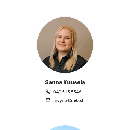
Sanna Kuusela
040 515 5546
myynti@deko.fi