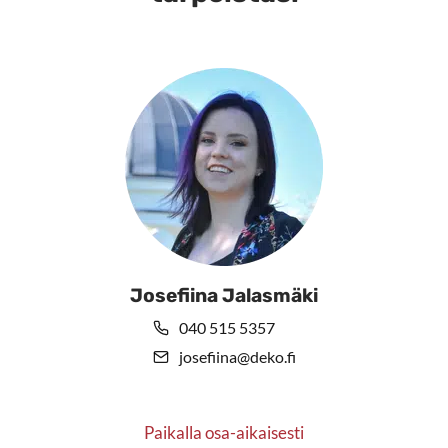
Josefiina Jalasmäki
040 515 5357
josefiina@deko.fi
Paikalla osa-aikaisesti