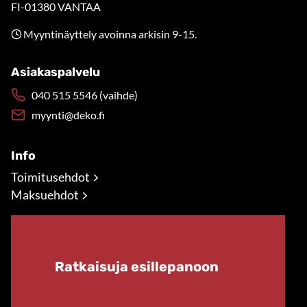
FI-01380 VANTAA
Myyntinäyttely avoinna arkisin 9-15.
Asiakaspalvelu
040 515 5546 (vaihde)
myynti@deko.fi
Info
Toimitusehdot
Maksuehdot
Ratkaisuja esillepanoon