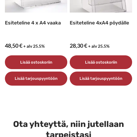
Esiteteline 4 x A4 vaaka
Esiteteline 4xA4 pöydälle
48,50
€
28,30
€
+ alv 25.5%
+ alv 25.5%
Lisää ostoskoriin
Lisää ostoskoriin
Lisää tarjouspyyntöön
Lisää tarjouspyyntöön
Ota yhteyttä, niin jutellaan
tarpeistasi