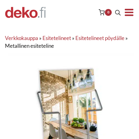
Siirry
sisältöön
0
Verkkokauppa
»
Esitetelineet
»
Esitetelineet pöydälle
»
Metallinen esiteteline