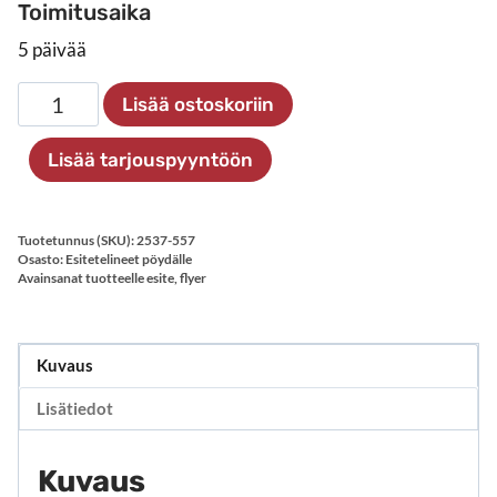
Toimitusaika
5 päivää
Metallinen
Lisää ostoskoriin
esiteteline
määrä
Lisää tarjouspyyntöön
Tuotetunnus (SKU):
2537-557
Osasto:
Esitetelineet pöydälle
Avainsanat tuotteelle
esite
,
flyer
Kuvaus
Lisätiedot
Kuvaus