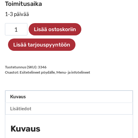
Toimitusaika
1-3 päivää
Kirjatuki
Lisää ostoskoriin
A5
määrä
Lisää tarjouspyyntöön
Tuotetunnus (SKU):
3346
Osastot:
Esitetelineet pöydälle
,
Menu- ja infotelineet
Kuvaus
Lisätiedot
Kuvaus