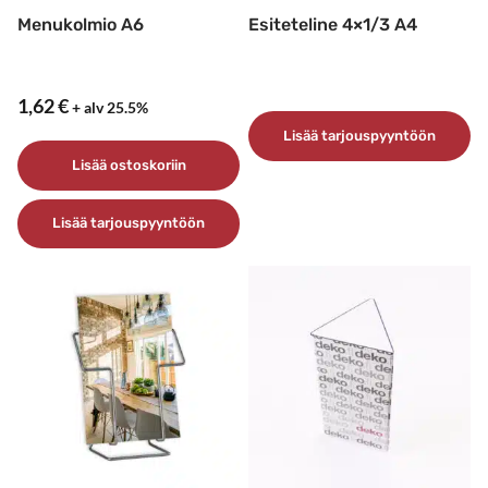
Menukolmio A6
Esiteteline 4×1/3 A4
1,62
€
+ alv 25.5%
Lisää tarjouspyyntöön
Lisää ostoskoriin
Lisää tarjouspyyntöön