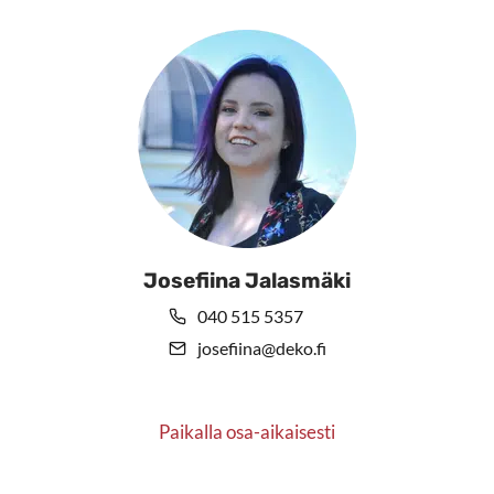
Josefiina Jalasmäki
040 515 5357
josefiina@deko.fi
Paikalla osa-aikaisesti