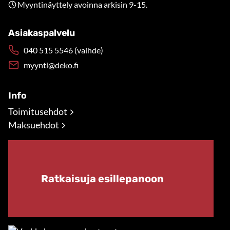
Myyntinäyttely avoinna arkisin 9-15.
Asiakaspalvelu
040 515 5546 (vaihde)
myynti@deko.fi
Info
Toimitusehdot
Maksuehdot
Ratkaisuja esillepanoon