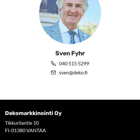
Sven Fyhr
040 515 5299
sven@deko.fi
Dekomarkkinointi Oy
Tikkurilantie 10
FI-01380 VANTAA