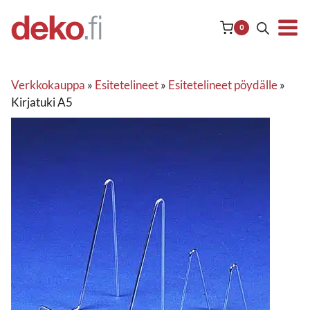
Siirry
sisältöön
0
Verkkokauppa
»
Esitetelineet
»
Esitetelineet pöydälle
»
Kirjatuki A5