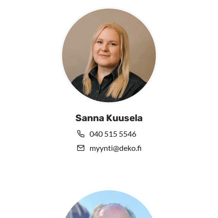
Sanna Kuusela
040 515 5546
myynti@deko.fi