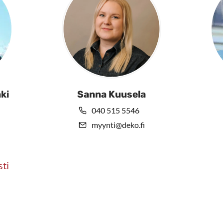
ki
Sanna Kuusela
040 515 5546
myynti@deko.fi
sti