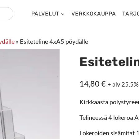
PALVELUT
VERKKOKAUPPA
TARJ
ydälle
»
Esiteteline 4xA5 pöydälle
Esiteteli
14,80
€
+ alv 25.5%
Kirkkaasta polystyreen
Telineessä 4 lokeroa A5 
Lokeroiden sisämitat 