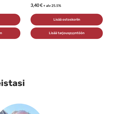
3,40
€
+ alv 25.5%
Lisää ostoskoriin
ön
Lisää tarjouspyyntöön
eistasi