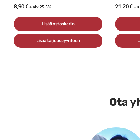
8,90
€
21,20
€
+ alv 25.5%
+ a
Lisää ostoskoriin
Lisää tarjouspyyntöön
L
Ota yh