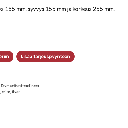
eys 165 mm, syvyys 155 mm ja korkeus 255 mm.
oriin
Lisää tarjouspyyntöön
,
Taymar® esitetelineet
,
esite
,
flyer