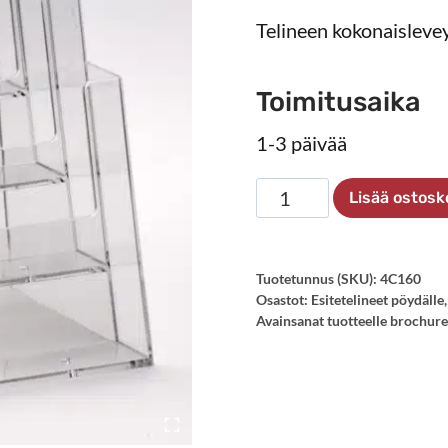
Telineen kokonaislev
Toimitusaika
1-3 päivää
Esiteteline
Lisää ostosk
4xA5
pöydälle
määrä
Tuotetunnus (SKU):
4C160
Osastot:
Esitetelineet pöydälle
Avainsanat tuotteelle
brochure