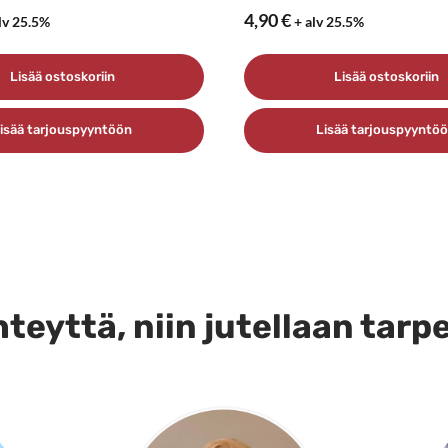
4,90
€
lv 25.5%
+ alv 25.5%
Lisää ostoskoriin
Lisää ostoskoriin
isää tarjouspyyntöön
Lisää tarjouspyyntö
teyttä, niin jutellaan tarp