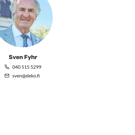
Sven Fyhr
040 515 5299
sven@deko.fi