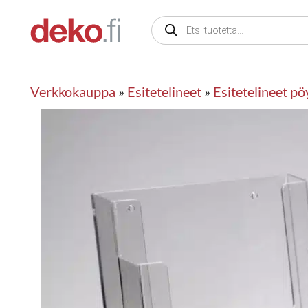
Siirry
Products
sisältöön
search
Verkkokauppa
»
Esitetelineet
»
Esitetelineet pö