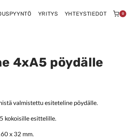
OUSPYYNTÖ
YRITYS
YHTEYSTIEDOT
0
ne 4xA5 pöydälle
istä valmistettu esiteteline pöydälle.
kokoisille esittelille.
160 x 32 mm.