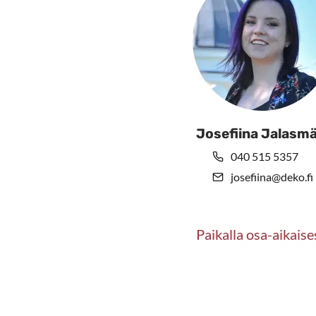
Josefiina Jalasmä
040 515 5357
josefiina@deko.fi
Paikalla osa-aikaise