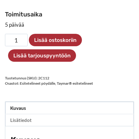
Toimitusaika
5 päivää
Esiteteline
Lisää ostoskoriin
2×1/3
A4
Lisää tarjouspyyntöön
määrä
Tuotetunnus (SKU):
2C112
Osastot:
Esitetelineet pöydälle
,
Taymar® esitetelineet
Kuvaus
Lisätiedot