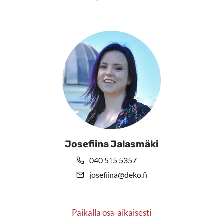
Josefiina Jalasmäki
040 515 5357
josefiina@deko.fi
Paikalla osa-aikaisesti