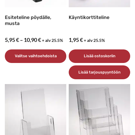
Esiteteline pöydälle,
Käyntikorttiteline
musta
Hintaluokka:
5,95
€
–
10,90
€
1,95
€
+ alv 25.5%
+ alv 25.5%
5,95 €
–
Valitse vaihtoehdoista
Lisää ostoskoriin
10,90 €
Tällä
Lisää tarjouspyyntöön
tuotteella
on
useampi
muunnelma.
Voit
tehdä
valinnat
tuotteen