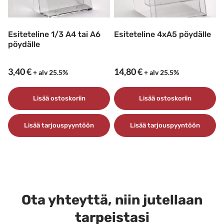
sivulla.
Esiteteline 1/3 A4 tai A6
Esiteteline 4xA5 pöydälle
pöydälle
3,40
€
14,80
€
+ alv 25.5%
+ alv 25.5%
Lisää ostoskoriin
Lisää ostoskoriin
Lisää tarjouspyyntöön
Lisää tarjouspyyntöön
Ota yhteyttä, niin jutellaan
tarpeistasi