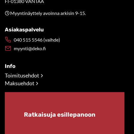
FI-01380 VANTAA
Myyntinäyttely avoinna arkisin 9-15.
Asiakaspalvelu
040 515 5546 (vaihde)
myynti@deko.fi
Info
Toimitusehdot
Maksuehdot
Ratkaisuja esillepanoon