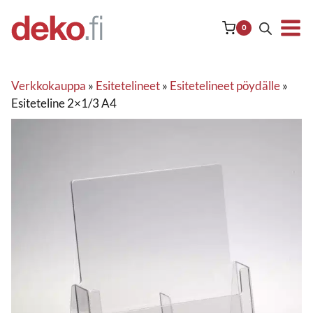
Siirry
sisältöön
0
Verkkokauppa
»
Esitetelineet
»
Esitetelineet pöydälle
»
Esiteteline 2×1/3 A4