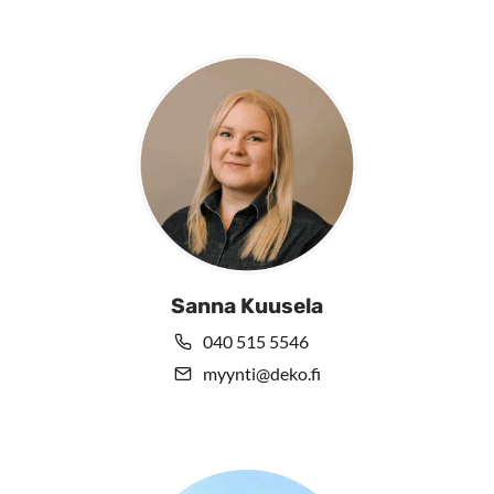
Sanna Kuusela
040 515 5546
myynti@deko.fi